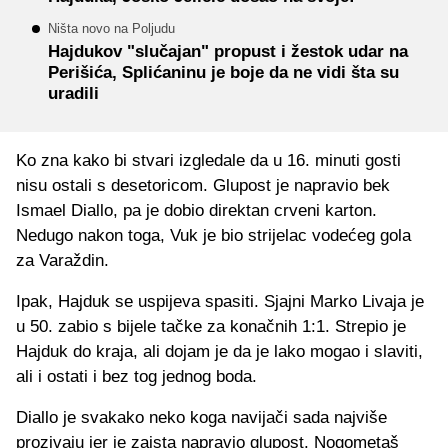
Ništa novo na Poljudu
Hajdukov "slučajan" propust i žestok udar na
Perišića, Splićaninu je boje da ne vidi šta su
uradili
Ko zna kako bi stvari izgledale da u 16. minuti gosti
nisu ostali s desetoricom. Glupost je napravio bek
Ismael Diallo, pa je dobio direktan crveni karton.
Nedugo nakon toga, Vuk je bio strijelac vodećeg gola
za Varaždin.
Ipak, Hajduk se uspijeva spasiti. Sjajni Marko Livaja je
u 50. zabio s bijele tačke za konačnih 1:1. Strepio je
Hajduk do kraja, ali dojam je da je lako mogao i slaviti,
ali i ostati i bez tog jednog boda.
Diallo je svakako neko koga navijači sada najviše
prozivaju jer je zaista napravio glupost. Nogometaš