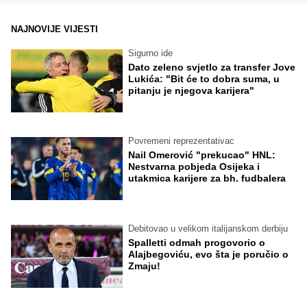
NAJNOVIJE VIJESTI
Sigurno ide
Dato zeleno svjetlo za transfer Jove
Lukića: "Bit će to dobra suma, u
pitanju je njegova karijera"
Povremeni reprezentativac
Nail Omerović "prekucao" HNL:
Nestvarna pobjeda Osijeka i
utakmica karijere za bh. fudbalera
Debitovao u velikom italijanskom derbiju
Spalletti odmah progovorio o
Alajbegoviću, evo šta je poručio o
Zmaju!