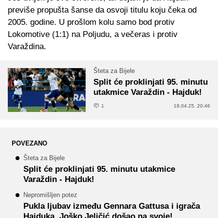
previše propušta šanse da osvoji titulu koju čeka od
2005. godine. U prošlom kolu samo bod protiv
Lokomotive (1:1) na Poljudu, a večeras i protiv
Varaždina.
Šteta za Bijele
Split će proklinjati 95. minutu
utakmice Varaždin - Hajduk!
1
18.04.25. 20:46
POVEZANO
Šteta za Bijele
Split će proklinjati 95. minutu utakmice
Varaždin - Hajduk!
Nepromišljen potez
Pukla ljubav između Gennara Gattusa i igrača
Hajduka, Joško Jeličić došao na svoje!