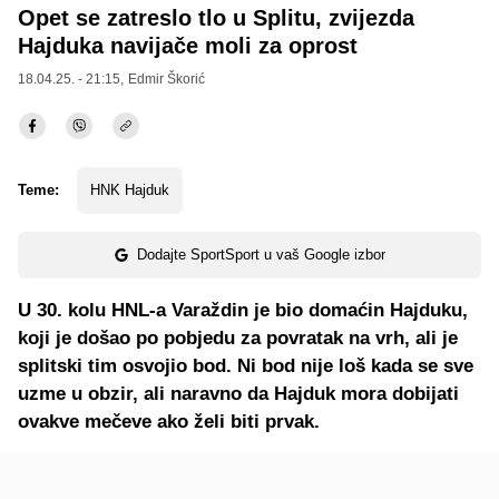
Opet se zatreslo tlo u Splitu, zvijezda
Hajduka navijače moli za oprost
18.04.25. - 21:15,
Edmir Škorić
Teme:
HNK Hajduk
Dodajte SportSport u vaš Google izbor
U 30. kolu HNL-a Varaždin je bio domaćin Hajduku,
koji je došao po pobjedu za povratak na vrh, ali je
splitski tim osvojio bod. Ni bod nije loš kada se sve
uzme u obzir, ali naravno da Hajduk mora dobijati
ovakve mečeve ako želi biti prvak.