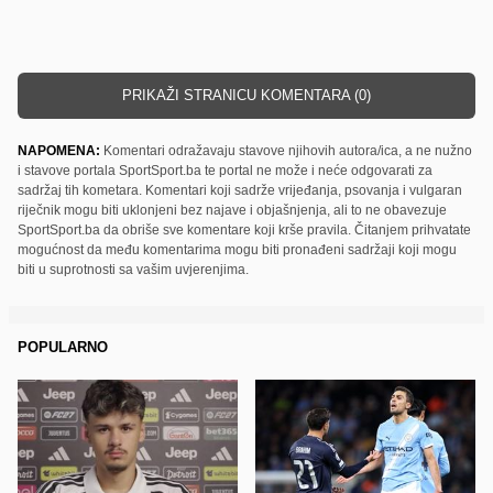
PRIKAŽI STRANICU KOMENTARA (0)
NAPOMENA:
Komentari odražavaju stavove njihovih autora/ica, a ne nužno
i stavove portala SportSport.ba te portal ne može i neće odgovarati za
sadržaj tih kometara. Komentari koji sadrže vrijeđanja, psovanja i vulgaran
riječnik mogu biti uklonjeni bez najave i objašnjenja, ali to ne obavezuje
SportSport.ba da obriše sve komentare koji krše pravila. Čitanjem prihvatate
mogućnost da među komentarima mogu biti pronađeni sadržaji koji mogu
biti u suprotnosti sa vašim uvjerenjima.
POPULARNO