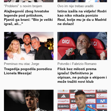
"Problemi" s novim brojem
Ovo im nije trebao uraditi
Alajbegović zbog hrvatske
Istina izašla na vidjelo! Rodri
legende pod pritiskom,
kao niko nikada ponizio
Pjanić ga brani: "Bio je veliki
Real, bolje mu je da u Madrid
igrač, ali..."
ne dolazi!
Preminuo mu otac Jorge
Potvrdio i Fabrizio Romano
Tragedija pogodila porodicu
Flick bez milosti prema
Lionela Messija!
igraču! Definitivno je
otpisan, ne putuje s ekipom i
može tražiti novi klub