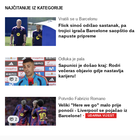
NAJČITANIJE IZ KATEGORIJE
Vratili se u Barcelonu
Flick sinoć održao sastanak, pa
trojici igrača Barcelone saopštio da
napuste pripreme
Odluka je pala
Sapunici je došao kraj: Rodri
večeras objavio gdje nastavlja
karijeru!
2
Potvrdio Fabrizio Romano
Veliki "Here we go" malo prije
ponoći - Liverpool se pojačao iz
·
Barcelone!
UDARNA VIJEST
2