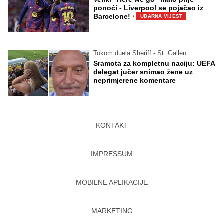
ponoći - Liverpool se pojačao iz
·
Barcelone!
UDARNA VIJEST
Tokom duela Sheriff - St. Gallen
Sramota za kompletnu naciju: UEFA
delegat jučer snimao žene uz
neprimjerene komentare
KONTAKT
IMPRESSUM
MOBILNE APLIKACIJE
MARKETING