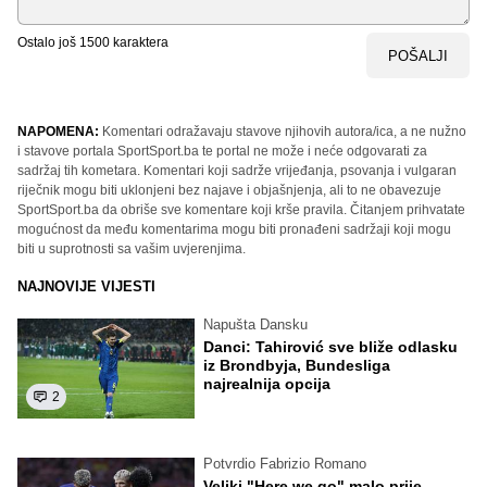
Ostalo još
1500
karaktera
POŠALJI
NAPOMENA:
Komentari odražavaju stavove njihovih autora/ica, a ne nužno
i stavove portala SportSport.ba te portal ne može i neće odgovarati za
sadržaj tih kometara. Komentari koji sadrže vrijeđanja, psovanja i vulgaran
riječnik mogu biti uklonjeni bez najave i objašnjenja, ali to ne obavezuje
SportSport.ba da obriše sve komentare koji krše pravila. Čitanjem prihvatate
mogućnost da među komentarima mogu biti pronađeni sadržaji koji mogu
biti u suprotnosti sa vašim uvjerenjima.
NAJNOVIJE VIJESTI
Napušta Dansku
Danci: Tahirović sve bliže odlasku
iz Brondbyja, Bundesliga
najrealnija opcija
2
Potvrdio Fabrizio Romano
Veliki "Here we go" malo prije