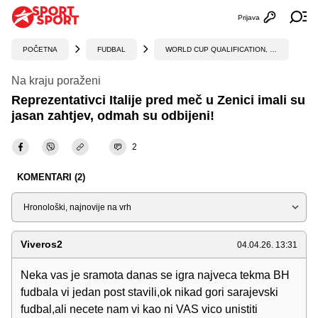
Prijava
Otvori profi
Ot
POČETNA
FUDBAL
WORLD CUP QUALIFICATION, UEFA
Na kraju poraženi
Reprezentativci Italije pred meč u Zenici imali su
jasan zahtjev, odmah su odbijeni!
2
KOMENTARI (2)
Sortiraj
Viveros2
04.04.26. 13:31
Neka vas je sramota danas se igra najveca tekma BH
fudbala vi jedan post stavili,ok nikad gori sarajevski
fudbal,ali necete nam vi kao ni VAS vico unistiti