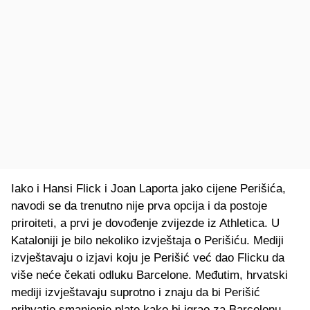
Iako i Hansi Flick i Joan Laporta jako cijene Perišića,
navodi se da trenutno nije prva opcija i da postoje
priroiteti, a prvi je dovođenje zvijezde iz Athletica. U
Kataloniji je bilo nekoliko izvještaja o Perišiću. Mediji
izvještavaju o izjavi koju je Perišić već dao Flicku da
više neće čekati odluku Barcelone. Međutim, hrvatski
mediji izvještavaju suprotno i znaju da bi Perišić
prihvatio smanjenje plate kako bi igrao za Barcelonu.