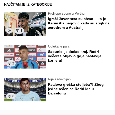
NAJČITANIJE IZ KATEGORIJE
Prelijepe scene u Perthu
Igrači Juventusa su shvatili ko je
Kerim Alajbegović kada su stigli na
aerodrom u Australiji
1
Odluka je pala
Sapunici je došao kraj: Rodri
večeras objavio gdje nastavlja
karijeru!
2
Nije zadovoljan
Realova greška stoljeća?! Zbog
jedne rečenice Rodri ide u
Barcelonu
6