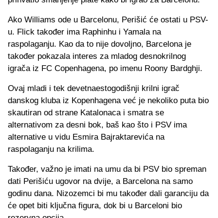
Ako Williams ode u Barcelonu, Perišić će ostati u PSV-
u. Flick također ima Raphinhu i Yamala na
raspolaganju. Kao da to nije dovoljno, Barcelona je
također pokazala interes za mladog desnokrilnog
igrača iz FC Copenhagena, po imenu Roony Bardghji.
Ovaj mladi i tek devetnaestogodišnji krilni igrač
danskog kluba iz Kopenhagena već je nekoliko puta bio
skautiran od strane Katalonaca i smatra se
alternativom za desni bok, baš kao što i PSV ima
alternative u vidu Esmira Bajraktarevića na
raspolaganju na krilima.
Također, važno je imati na umu da bi PSV bio spreman
dati Perišiću ugovor na dvije, a Barcelona na samo
godinu dana. Nizozemci bi mu također dali garanciju da
će opet biti ključna figura, dok bi u Barceloni bio
rezervna opcija.