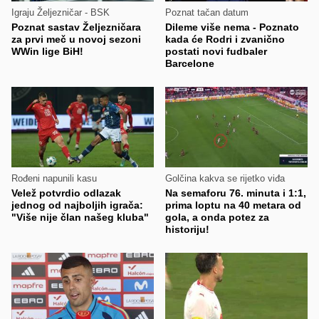
Igraju Željezničar - BSK
Poznat tačan datum
Poznat sastav Željezničara
Dileme više nema - Poznato
za prvi meč u novoj sezoni
kada će Rodri i zvanično
WWin lige BiH!
postati novi fudbaler
Barcelone
Rođeni napunili kasu
Golčina kakva se rijetko viđa
Velež potvrdio odlazak
Na semaforu 76. minuta i 1:1,
jednog od najboljih igrača:
prima loptu na 40 metara od
"Više nije član našeg kluba"
gola, a onda potez za
historiju!