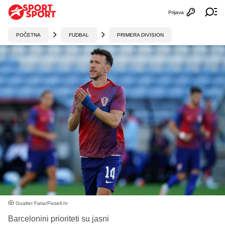
Prijava
Otvori profi
Ot
POČETNA
FUDBAL
PRIMERA DIVISION
Gualter Fatia/Pixsell.hr
Barcelonini prioriteti su jasni