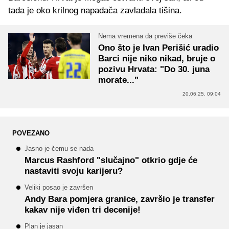
tada je oko krilnog napadača zavladala tišina.
Nema vremena da previše čeka
Ono što je Ivan Perišić uradio
Barci nije niko nikad, bruje o
pozivu Hrvata: "Do 30. juna
morate..."
20.06.25. 09:04
POVEZANO
Jasno je čemu se nada
Marcus Rashford "slučajno" otkrio gdje će
nastaviti svoju karijeru?
Veliki posao je završen
Andy Bara pomjera granice, završio je transfer
kakav nije viđen tri decenije!
Plan je jasan