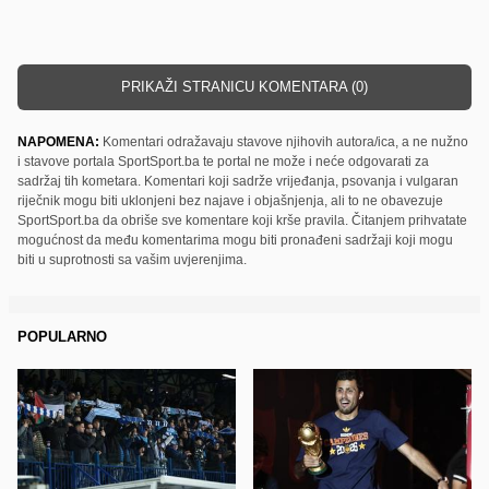
PRIKAŽI STRANICU KOMENTARA (0)
NAPOMENA:
Komentari odražavaju stavove njihovih autora/ica, a ne nužno
i stavove portala SportSport.ba te portal ne može i neće odgovarati za
sadržaj tih kometara. Komentari koji sadrže vrijeđanja, psovanja i vulgaran
riječnik mogu biti uklonjeni bez najave i objašnjenja, ali to ne obavezuje
SportSport.ba da obriše sve komentare koji krše pravila. Čitanjem prihvatate
mogućnost da među komentarima mogu biti pronađeni sadržaji koji mogu
biti u suprotnosti sa vašim uvjerenjima.
POPULARNO