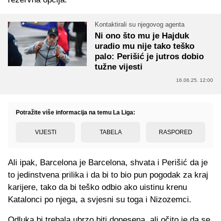
Kontaktirali su njegovog agenta
Ni ono što mu je Hajduk
uradio mu nije tako teško
palo: Perišić je jutros dobio
tužne vijesti
16.06.25. 12:00
Potražite više informacija na temu La Liga:
VIJESTI
TABELA
RASPORED
Ali ipak, Barcelona je Barcelona, shvata i Perišić da je
to jedinstvena prilika i da bi to bio pun pogodak za kraj
karijere, tako da bi teško odbio ako uistinu krenu
Katalonci po njega, a svjesni su toga i Nizozemci.
Odluka bi trebala ubrzo biti donesena, ali očito je da se