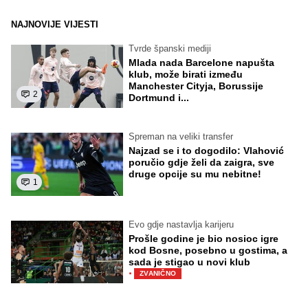
NAJNOVIJE VIJESTI
Tvrde španski mediji
Mlada nada Barcelone napušta
klub, može birati između
Manchester Cityja, Borussije
2
Dortmund i...
Spreman na veliki transfer
Najzad se i to dogodilo: Vlahović
poručio gdje želi da zaigra, sve
druge opcije su mu nebitne!
1
Evo gdje nastavlja karijeru
Prošle godine je bio nosioc igre
kod Bosne, posebno u gostima, a
sada je stigao u novi klub
·
ZVANIČNO