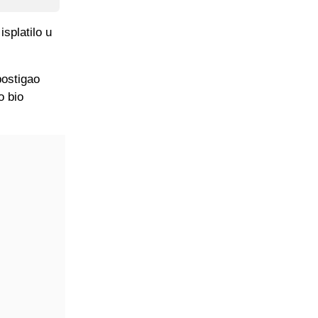
isplatilo u
postigao
o bio