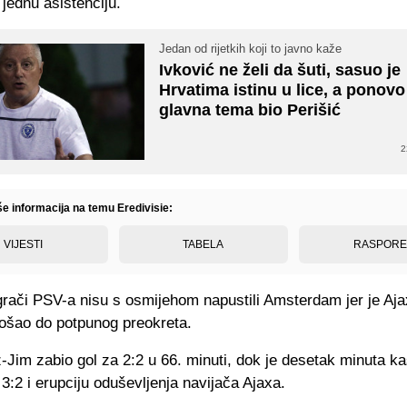
 jednu asistenciju.
Jedan od rijetkih koji to javno kaže
Ivković ne želi da šuti, sasuo je
Hrvatima istinu u lice, a ponovo
glavna tema bio Perišić
2
še informacija na temu Eredivisie:
VIJESTI
TABELA
RASPOR
rači PSV-a nisu s osmijehom napustili Amsterdam jer je Ajax
ošao do potpunog preokreta.
z-Jim zabio gol za 2:2 u 66. minuti, dok je desetak minuta k
3:2 i erupciju oduševljenja navijača Ajaxa.