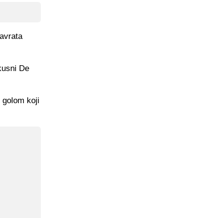
avrata
skusni De
 golom koji