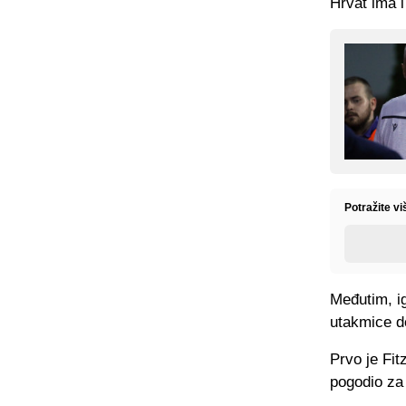
Hrvat ima i
Potražite vi
Međutim, ig
utakmice d
Prvo je Fit
pogodio za 