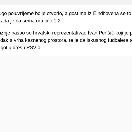
ugo poluvrijeme bolje otvorio, a gostima iz Eindhovena se to 
kada je na semaforu bilo 1:2.
žnje našao se hrvatski reprezentativac Ivan Perišić koji je 
dak s vrha kaznenog prostora, te je da iskusnog fudbalera t
 gol u dresu PSV-a.