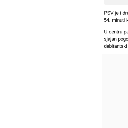
PSV je i dr
54. minuti 
U centru pa
sjajan pogo
debitantski