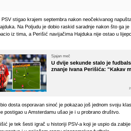
 u PSV stigao krajem septembra nakon neočekivanog napušt
ajduka. Na Poljudu je dobio raskid saradnje nakon što ga j
acio iz tima, a Perišić navijačima Hajduka nije ostao u lije
Sjajan meč
U dvije sekunde stalo je fudbal
znanje Ivana Perišića: "Kakav m
2
 bio dosta osporavan sinoć je pokazao još jednom svoju kla
je postigao u Amsterdamu ušao je i u probrano društvo.
ić je tek šesti igrač u historiji PSV-a koji je uspio da zabije 