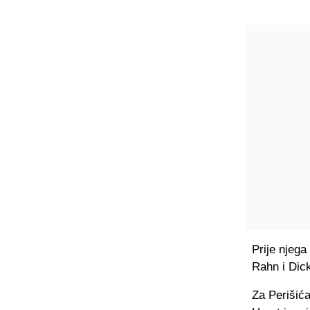
Prije njeg
Rahn i Dic
Za Perišića