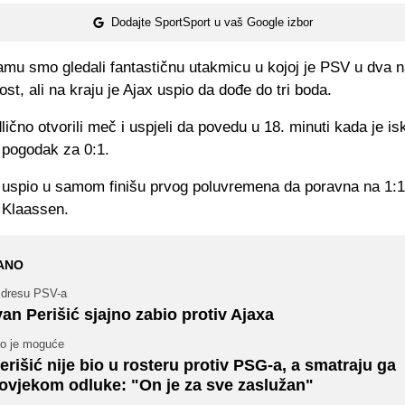
Dodajte SportSport u vaš Google izbor
mu smo gledali fantastičnu utakmicu u kojoj je PSV u dva n
st, ali na kraju je Ajax uspio da dođe do tri boda.
lično otvorili meč i uspjeli da povedu u 18. minuti kada je i
 pogodak za 0:1.
e uspio u samom finišu prvog poluvremena da poravna na 1:1
 Klaassen.
ANO
 dresu PSV-a
van Perišić sjajno zabio protiv Ajaxa
to je moguće
erišić nije bio u rosteru protiv PSG-a, a smatraju ga
ovjekom odluke: "On je za sve zaslužan"