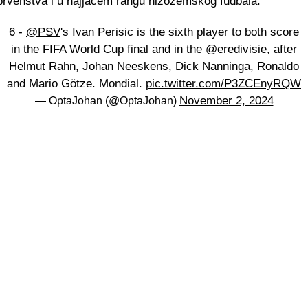
prvenstva i u najjačem rangu nizozemskog fudbala.
6 -
@PSV
's Ivan Perisic is the sixth player to both score
in the FIFA World Cup final and in the
@eredivisie
, after
Helmut Rahn, Johan Neeskens, Dick Nanninga, Ronaldo
and Mario Götze. Mondial.
pic.twitter.com/P3ZCEnyRQW
November 2, 2024
— OptaJohan (@OptaJohan)