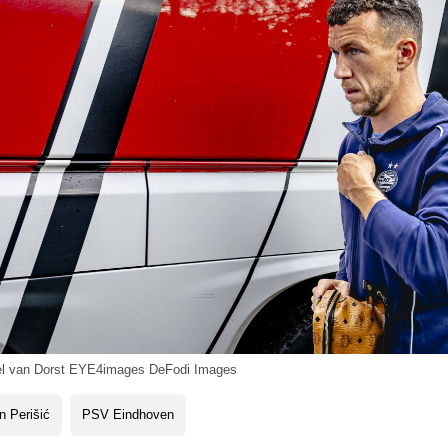
el van Dorst EYE4images DeFodi Images
n Perišić
PSV Eindhoven