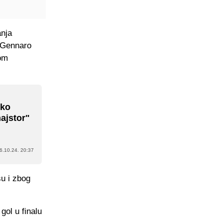
anja
e Gennaro
pom
sko
ajstor"
6.10.24. 20:37
su i zbog
gol u finalu