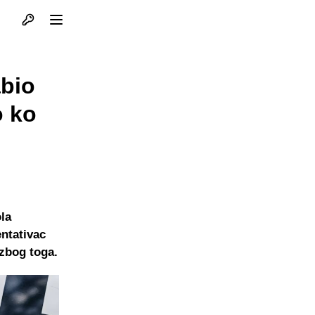
Otvori profil
Otvori meni
abio
o ko
ola
entativac
 zbog toga.