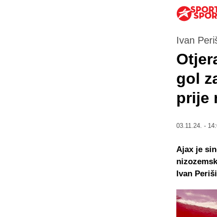
Ivan Peri
Otjer
gol z
prije
03.11.24. - 14
Ajax je si
nizozemske
Ivan Periš