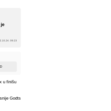
 je
2.10.24. 09:23
ED
 u finišu
asnije Godts