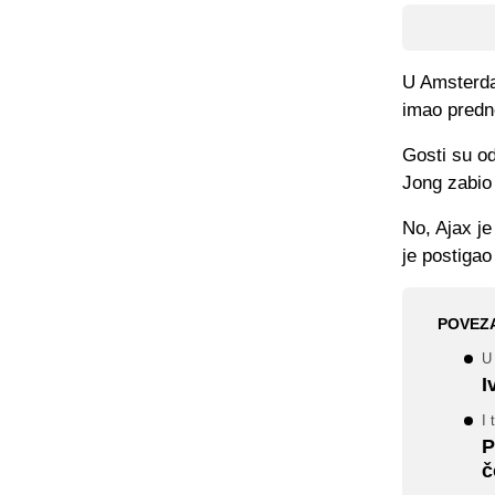
U Amsterda
imao predno
Gosti su od
Jong zabio
No, Ajax j
je postigao
POVEZ
U
I
I 
P
č