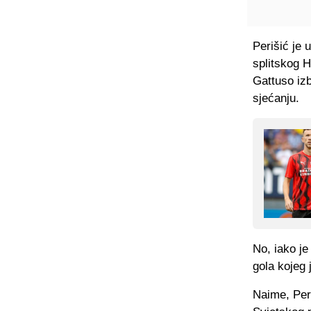
Perišić je
splitskog H
Gattuso izb
sjećanju.
No, iako je
gola kojeg 
Naime, Periš