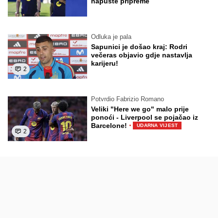
napuste pripreme
Odluka je pala
Sapunici je došao kraj: Rodri
večeras objavio gdje nastavlja
karijeru!
2
Potvrdio Fabrizio Romano
Veliki "Here we go" malo prije
ponoći - Liverpool se pojačao iz
·
Barcelone!
UDARNA VIJEST
2