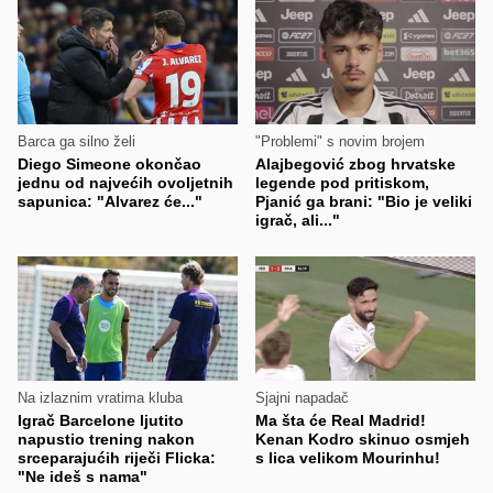
Barca ga silno želi
"Problemi" s novim brojem
Diego Simeone okončao
Alajbegović zbog hrvatske
jednu od najvećih ovoljetnih
legende pod pritiskom,
sapunica: "Alvarez će..."
Pjanić ga brani: "Bio je veliki
igrač, ali..."
Na izlaznim vratima kluba
Sjajni napadač
Igrač Barcelone ljutito
Ma šta će Real Madrid!
napustio trening nakon
Kenan Kodro skinuo osmjeh
srceparajućih riječi Flicka:
s lica velikom Mourinhu!
"Ne ideš s nama"