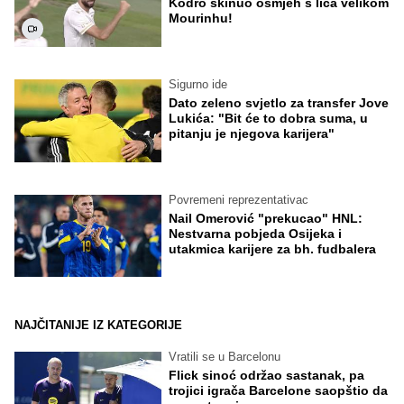
Kodro skinuo osmjeh s lica velikom
Mourinhu!
Sigurno ide
Dato zeleno svjetlo za transfer Jove
Lukića: "Bit će to dobra suma, u
pitanju je njegova karijera"
Povremeni reprezentativac
Nail Omerović "prekucao" HNL:
Nestvarna pobjeda Osijeka i
utakmica karijere za bh. fudbalera
NAJČITANIJE IZ KATEGORIJE
Vratili se u Barcelonu
Flick sinoć održao sastanak, pa
trojici igrača Barcelone saopštio da