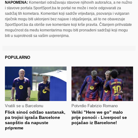
NAPOMENA:
Komentari odražavaju stavove njihovih autora/ica, a ne nužno
i stavove portala SportSport.ba te portal ne može i neće odgovarati za
sadržaj tih kometara. Komentari koji sadrže vrijeđanja, psovanja i vulgaran
riječnik mogu biti uklonjeni bez najave i objašnjenja, ali to ne obavezuje
SportSport.ba da obriše sve komentare koji krše pravila. Čitanjem prihvatate
mogućnost da među komentarima mogu biti pronađeni sadržaji koji mogu
biti u suprotnosti sa vašim uvjerenjima.
POPULARNO
Vratili se u Barcelonu
Potvrdio Fabrizio Romano
Flick sinoć održao sastanak,
Veliki "Here we go" malo
pa trojici igrača Barcelone
prije ponoći - Liverpool se
saopštio da napuste
pojačao iz Barcelone!
pripreme