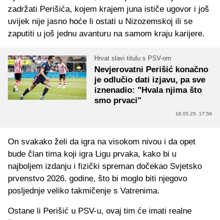
zadržati Perišića, kojem krajem juna ističe ugovor i još
uvijek nije jasno hoće li ostati u Nizozemskoj ili se
zaputiti u još jednu avanturu na samom kraju karijere.
Hrvat slavi titulu s PSV-om
Nevjerovatni Perišić konačno
je odlučio dati izjavu, pa sve
iznenadio: "Hvala njima što
smo prvaci"
18.05.25. 17:56
On svakako želi da igra na visokom nivou i da opet
bude član tima koji igra Ligu prvaka, kako bi u
najboljem izdanju i fizički spreman dočekao Svjetsko
prvenstvo 2026. godine, što bi moglo biti njegovo
posljednje veliko takmičenje s Vatrenima.
Ostane li Perišić u PSV-u, ovaj tim će imati realne