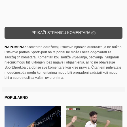
PRIKAŽI STRANICU KOMENTARA (0)
NAPOMENA:
Komentari odražavaju stavove njihovih autora/ica, a ne nužno
i stavove portala SportSport.ba te portal ne može i neće odgovarati za
sadržaj tih kometara. Komentari koji sadrže vrijeđanja, psovanja i vulgaran
riječnik mogu biti uklonjeni bez najave i objašnjenja, ali to ne obavezuje
SportSport.ba da obriše sve komentare koji krše pravila. Čitanjem prihvatate
mogućnost da među komentarima mogu biti pronađeni sadržaji koji mogu
biti u suprotnosti sa vašim uvjerenjima.
POPULARNO