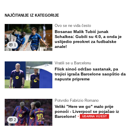
NAJČITANIJE IZ KATEGORIJE
Ovo se ne viđa često
Bosanac Malik Tubić junak
Schalkea: Gubili su 4:0, a onda je
uslijedio preokret za fudbalske
1
anale!
Vratili se u Barcelonu
Flick sinoć održao sastanak, pa
trojici igrača Barcelone saopštio da
napuste pripreme
Potvrdio Fabrizio Romano
Veliki "Here we go" malo prije
ponoći - Liverpool se pojačao iz
·
Barcelone!
UDARNA VIJEST
2