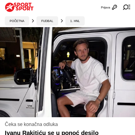
Prijava
Otvori profi
Ot
POČETNA
FUDBAL
1. HNL
Čeka se konačna odluka
Ivanu Rakitiću se u ponoć desilo