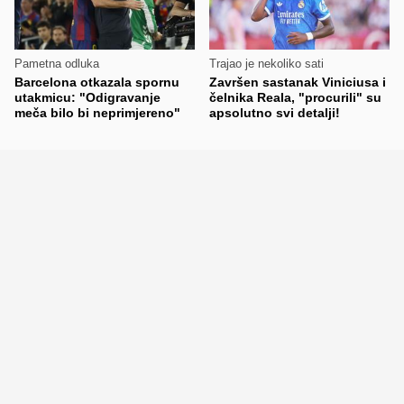
Pametna odluka
Trajao je nekoliko sati
Barcelona otkazala spornu
Završen sastanak Viniciusa i
utakmicu: "Odigravanje
čelnika Reala, "procurili" su
meča bilo bi neprimjereno"
apsolutno svi detalji!