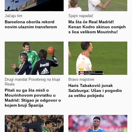
Jačaju tim
Sjajni napadač
Barcelona oborila rekord
Ma šta će Real Madrid!
novim ulaznim transferom
Kenan Kodro skinuo osmjeh
s lica velikom Mourinhu!
Drugi mandat Posebnog na klupi
Bravo majstore
Reala
Haris Tabaković junak
Pitali su ga šta misli o
Salzburga: Ušao i pogodio
Mourinhovom povratku u
za veliku pobjedu
Madrid: Stigao je odgovor o
kojem bruji Španija