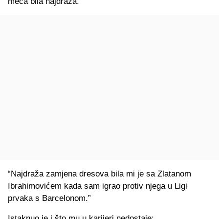
meča bila najdraža.
“Najdraža zamjena dresova bila mi je sa Zlatanom
Ibrahimovićem kada sam igrao protiv njega u Ligi
prvaka s Barcelonom.”
Istaknuo je i što mu u karijeri nedostaje: