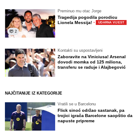
Preminuo mu otac Jorge
Tragedija pogodila porodicu
·
Lionela Messija!
UDARNA VIJEST
2
Kontakti su uspostavljeni
Zaboravite na Viniciusa! Arsenal
dovodi momka od 125 miliona,
transferu se raduje i Alajbegović
NAJČITANIJE IZ KATEGORIJE
Vratili se u Barcelonu
Flick sinoć održao sastanak, pa
trojici igrača Barcelone saopštio da
napuste pripreme