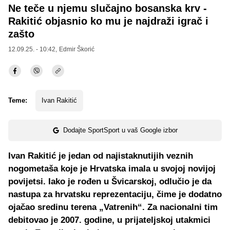
Ne teče u njemu slučajno bosanska krv -
Rakitić objasnio ko mu je najdraži igrač i
zašto
12.09.25. - 10:42,
Edmir Škorić
Teme:
Ivan Rakitić
Dodajte SportSport u vaš Google izbor
Ivan Rakitić je jedan od najistaknutijih veznih
nogometaša koje je Hrvatska imala u svojoj novijoj
povijetsi. Iako je rođen u Švicarskoj, odlučio je da
nastupa za hrvatsku reprezentaciju, čime je dodatno
ojačao sredinu terena „Vatrenih“. Za nacionalni tim
debitovao je 2007. godine, u prijateljskoj utakmici