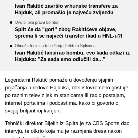
Ivan Rakitić završio vrhunske transfere za
Hajduk, ali promašio je najveću zvijezdu
Ovo bi bila prava bomba
Split će da "gori" zbog Rakitićeve objave,
sprema li se najveći transfer ikad u HNL-u?!
Obnaša funkciju tehničkog direktora Splićana
Ivan Rakitić lansirao bombu, evo kada odlazi iz
Hajduka: "Za sada smo odlučili da..."
Legendarni Rakitić pomaže u dovođenju sjajnih
pojačanja u redove Hajduka, dok istovremeno gostuje
po raznim televizijskim stanicama ili radio postajam,
internet portalima i podcastima, kako bi govorio o
svojoj briljantnoj karijeri.
Tehnički direktor Bijelih iz Splita je za CBS Sports dao
intervju, te otkrio koja mu je razmjena dresa nakon