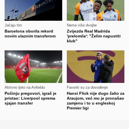
Jačaju tim
Nema više dvojbe
Barcelona oborila rekord
Zvijezda Real Madrida
novim ulaznim transferom
'prelomila': "Želim napustiti
klub"
Aktivno ljeto na Anfieldu
Favoriti su za dovođenje
Počinju pregovori, igrač je
Hansi Flick nije dugo žalio za
pristao: Liverpool sprema
Araujom, već mu je pronašao
sjajan transfer
zamjenu i to u engleskoj
Premier ligi