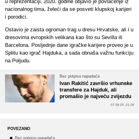
u reprezentaciji, 2020. godine objavio je povlačenje iz
nacionalnog tima, želeći da se posveti klupskoj karijeri
i porodici.
Ostavio je zaista ogroman trag u dresu Hrvatske, ali i u
dresovima evropskih velikana kao što su Sevilla ili
Barcelona. Posljednje dane igračke karijere proveo je u
Splitu kao igrač Hajduka, a sada obnaša važnu funkciju
na Poljudu.
Bez potpisa napadača
Ivan Rakitić završio vrhunske
transfere za Hajduk, ali
promašio je najveću zvijezdu
07.09.25. 21:26
POVEZANO
Bez potpisa napadača