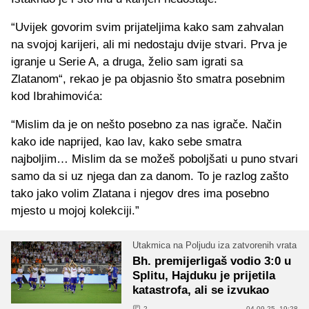
“Uvijek govorim svim prijateljima kako sam zahvalan
na svojoj karijeri, ali mi nedostaju dvije stvari. Prva je
igranje u Serie A, a druga, želio sam igrati sa
Zlatanom“, rekao je pa objasnio što smatra posebnim
kod Ibrahimovića:
“Mislim da je on nešto posebno za nas igrače. Način
kako ide naprijed, kao lav, kako sebe smatra
najboljim… Mislim da se možeš poboljšati u puno stvari
samo da si uz njega dan za danom. To je razlog zašto
tako jako volim Zlatana i njegov dres ima posebno
mjesto u mojoj kolekciji.”
Utakmica na Poljudu iza zatvorenih vrata
Bh. premijerligaš vodio 3:0 u
Splitu, Hajduku je prijetila
katastrofa, ali se izvukao
2
04.09.25. 19:28