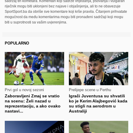
sadržaj tih kometara. Komentari koji sadrže vrijeđanja, psovanja i vulgaran
riječnik mogu biti uklonjeni bez najave i objašnjenja, ali to ne obavezuje
SportSport.ba da obriše sve komentare koji krše pravila. Čitanjem prihvatate
mogućnost da među komentarima mogu biti pronađeni sadržaji koji mogu
biti u suprotnosti sa vašim uvjerenjima.
POPULARNO
Prvi gol u novoj sezoni
Prelijepe scene u Perthu
Zaboravljeni Zmaj se vratio
Igrači Juventusa su shvatili
na scenu: Želi nazad u
ko je Kerim Alajbegović kada
reprezentaciju, a ako ovako
su stigli na aerodrom u
nastavi...
Australiji