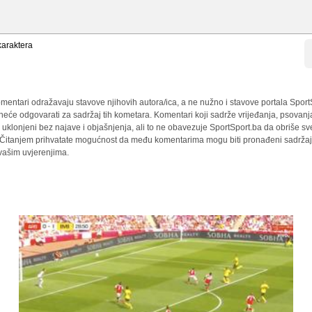
araktera
mentari odražavaju stavove njihovih autora/ica, a ne nužno i stavove portala Sport
 neće odgovarati za sadržaj tih kometara. Komentari koji sadrže vrijeđanja, psovanj
i uklonjeni bez najave i objašnjenja, ali to ne obavezuje SportSport.ba da obriše 
a. Čitanjem prihvatate mogućnost da među komentarima mogu biti pronađeni sadržaji
 vašim uvjerenjima.