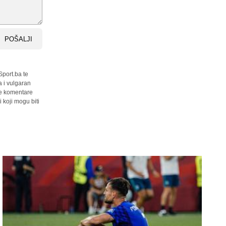
POŠALJI
Sport.ba te
a i vulgaran
sve komentare
 koji mogu biti