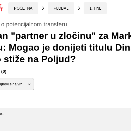
POČETNA
FUDBAL
1. HNL
o potencijalnom transferu
an "partner u zločinu" za Mar
u: Mogao je donijeti titulu Di
 stiže na Poljud?
(0)