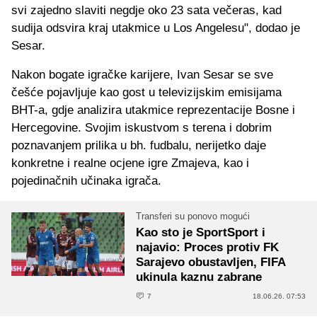
svi zajedno slaviti negdje oko 23 sata večeras, kad
sudija odsvira kraj utakmice u Los Angelesu", dodao je
Sesar.
Nakon bogate igračke karijere, Ivan Sesar se sve
češće pojavljuje kao gost u televizijskim emisijama
BHT-a, gdje analizira utakmice reprezentacije Bosne i
Hercegovine. Svojim iskustvom s terena i dobrim
poznavanjem prilika u bh. fudbalu, nerijetko daje
konkretne i realne ocjene igre Zmajeva, kao i
pojedinačnih učinaka igrača.
Transferi su ponovo mogući
Kao sto je SportSport i
najavio: Proces protiv FK
Sarajevo obustavljen, FIFA
ukinula kaznu zabrane
7
18.06.26. 07:53