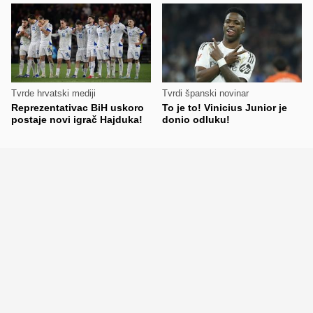
Tvrde hrvatski mediji
Tvrdi španski novinar
Reprezentativac BiH uskoro
To je to! Vinicius Junior je
postaje novi igrač Hajduka!
donio odluku!