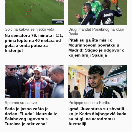
Golčina kakva se rijetko viđa
Drugi mandat Posebnog na klupi
Reala
Na semaforu 76. minuta i 1:1,
Pitali su ga šta misli o
prima loptu na 40 metara od
Mourinhovom povratku u
gola, a onda potez za
Madrid: Stigao je odgovor o
historiju!
kojem bruji Španija
Spremni su na sve
Prelijepe scene u Perthu
Sada je jasno zašto je
Igrači Juventusa su shvatili
došao: "Luda" klauzula iz
ko je Kerim Alajbegović kada
Salahovog ugovora s
su stigli na aerodrom u
Turcima je otkrivena!
Australiji