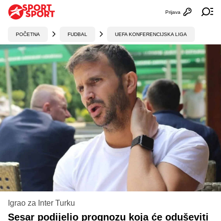
Prijava
Otvori profi
Ot
POČETNA
FUDBAL
UEFA KONFERENCIJSKA LIGA
Igrao za Inter Turku
Sesar podijelio prognozu koja će oduševiti