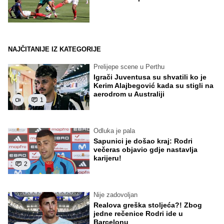
NAJČITANIJE IZ KATEGORIJE
Prelijepe scene u Perthu
Igrači Juventusa su shvatili ko je
Kerim Alajbegović kada su stigli na
aerodrom u Australiji
1
Odluka je pala
Sapunici je došao kraj: Rodri
večeras objavio gdje nastavlja
karijeru!
2
Nije zadovoljan
Realova greška stoljeća?! Zbog
jedne rečenice Rodri ide u
Barcelonu