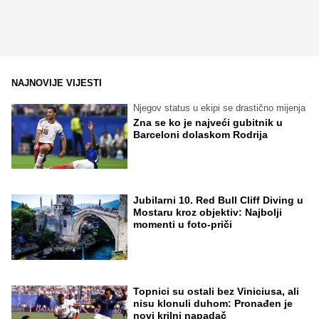
NAJNOVIJE VIJESTI
Njegov status u ekipi se drastično mijenja
Zna se ko je najveći gubitnik u
Barceloni dolaskom Rodrija
Jubilarni 10. Red Bull Cliff Diving u
Mostaru kroz objektiv: Najbolji
momenti u foto-priči
Topnici su ostali bez Viniciusa, ali
nisu klonuli duhom: Pronađen je
novi krilni napadač