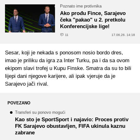
Poznato ime protivnika
Ako prođu Fince, Sarajevo
čeka "pakao" u 2. pretkolu
Konferencijske lige!
11
17.06.26. 14:18
Sesar, koji je nekada s ponosom nosio bordo dres,
imao je priliku da igra za Inter Turku, pa i da sa ovom
ekipom slavi trofej u Kupu Finske. Smatra da su to bili
lijepi dani njegove karijere, ali ipak vjeruje da je
Sarajevo jači rival.
POVEZANO
Transferi su ponovo mogući
Kao sto je SportSport i najavio: Proces protiv
FK Sarajevo obustavljen, FIFA ukinula kaznu
zabrane