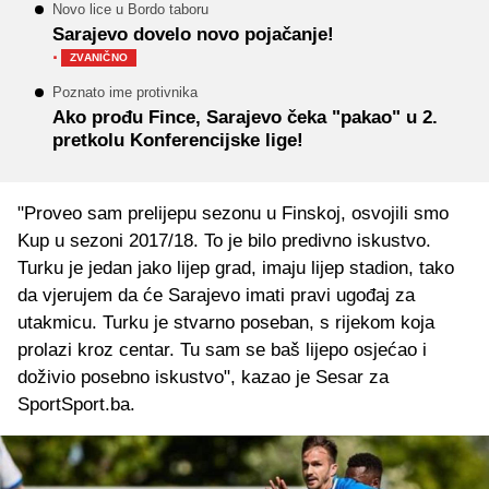
Novo lice u Bordo taboru
Sarajevo dovelo novo pojačanje!
·
ZVANIČNO
Poznato ime protivnika
Ako prođu Fince, Sarajevo čeka "pakao" u 2.
pretkolu Konferencijske lige!
"Proveo sam prelijepu sezonu u Finskoj, osvojili smo
Kup u sezoni 2017/18. To je bilo predivno iskustvo.
Turku je jedan jako lijep grad, imaju lijep stadion, tako
da vjerujem da će Sarajevo imati pravi ugođaj za
utakmicu. Turku je stvarno poseban, s rijekom koja
prolazi kroz centar. Tu sam se baš lijepo osjećao i
doživio posebno iskustvo", kazao je Sesar za
SportSport.ba.