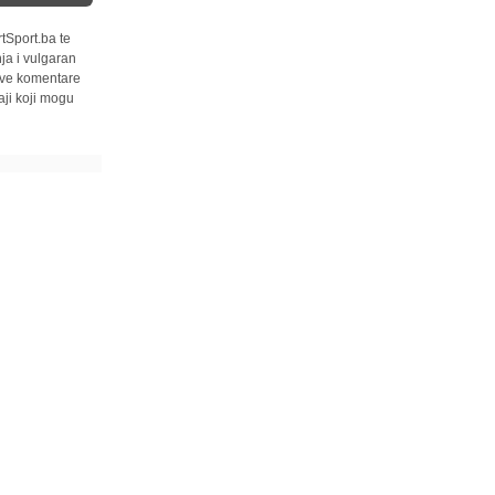
tSport.ba te
ja i vulgaran
 sve komentare
ji koji mogu