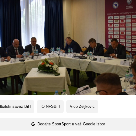
balski savez BiH
IO NFSBiH
Vico Zeljković
Dodajte SportSport u vaš Google izbor