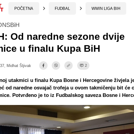
POČETNA
FUDBAL
WWIN LIGA BIH
IONSBiH
: Od naredne sezone dvije
ice u finalu Kupa BiH
:37,
Midhat Šljivak
2
dnoj utakmici u finalu Kupa Bosne i Hercegovine živjela j
eć od naredne osvajač trofeja u ovom takmičenju bit će 
mice. Potvrđeno je to iz Fudbalskog saveza Bosne i Herc