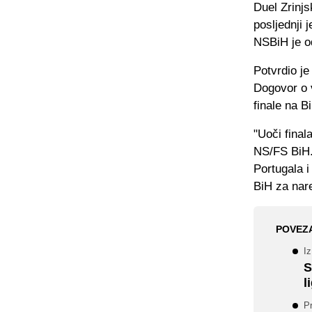
Duel Zrinjs
posljednji 
NSBiH je od
Potvrdio j
Dogovor o 
finale na Bi
"Uoči final
NS/FS BiH.
Portugala 
BiH za nar
POVEZ
Iz
S
l
P