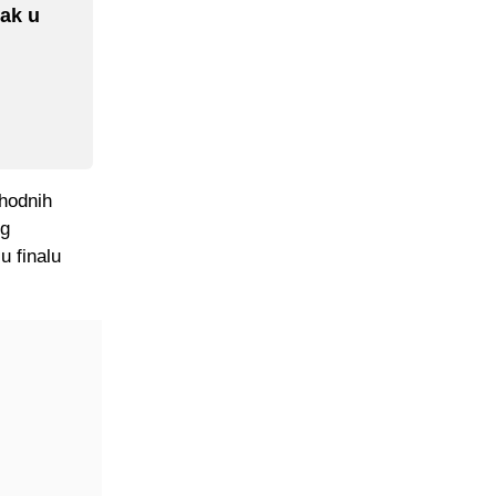
dak u
thodnih
og
u finalu