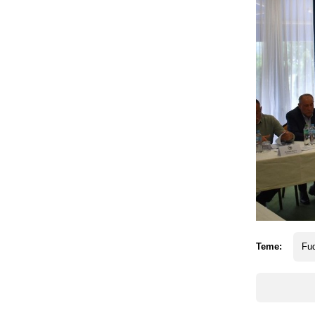
Teme:
Fud