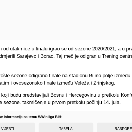
m od utakmice u finalu igrao se od sezone 2020/2021, a u pr
mjerili Sarajevo i Borac. Taj meč je odigran u Trening cent
ošle sezone odigrano finale na stadionu Bilino polje između 
atim i ovosezonsko finale između Veleža i Zrinjskog.
 koji budu predstavljali Bosnu i Hercegovinu u pretkolu Konf
e sezone, takmičenje u prvom pretkolu počinju 14. jula.
iše informacija na temu WWin liga BiH:
VIJESTI
TABELA
RASPOR