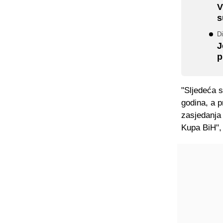
V
s
Di
J
p
"Sljedeća s
godina, a p
zasjedanja 
Kupa BiH", 