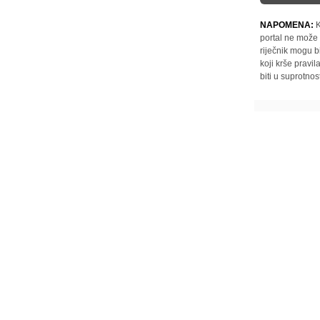
NAPOMENA:
K
portal ne može 
riječnik mogu b
koji krše pravi
biti u suprotnos