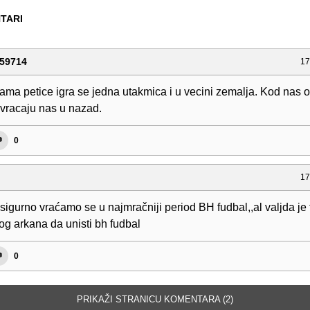
TARI
59714
17
gama petice igra se jedna utakmica i u vecini zemalja. Kod nas 
,vracaju nas u nazad.
0
17
sigurno vraćamo se u najmračniji period BH fudbal,,al valjda je to
og arkana da unisti bh fudbal
0
PRIKAŽI STRANICU KOMENTARA (2)