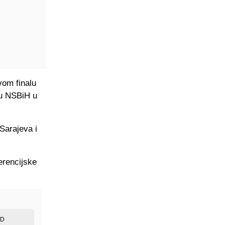
vom finalu
ru NSBiH u
Sarajeva i
erencijske
ED