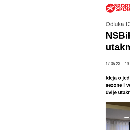
Odluka 
NSBiH
utakm
17.05.23. - 19
Ideja o je
sezone i v
dvije utak