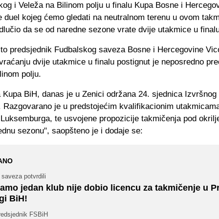
kog i Veleža na Bilinom polju u finalu Kupa Bosne i Hercego
je duel kojeg ćemo gledati na neutralnom terenu u ovom takm
lučio da se od naredne sezone vrate dvije utakmice u finalu
e to predsjednik Fudbalskog saveza Bosne i Hercegovine Vico
vraćanju dvije utakmice u finalu postignut je neposredno pr
linom polju.
a Kupa BiH, danas je u Zenici održana 24. sjednica Izvršnog
 Razgovarano je u predstojećim kvalifikacionim utakmicama
i Luksemburga, te usvojene propozicije takmičenja pod okri
ednu sezonu", saopšteno je i dodaje se:
ANO
 saveza potvrdili
amo jedan klub nije dobio licencu za takmičenje u P
igi BiH!
redsjednik FSBiH