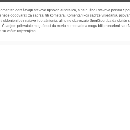
omentari odražavaju stavove njihovih autora/ica, a ne nužno i stavove portala Spor
i neće odgovarati za sadržaj tih kometara. Komentari koji sadrže vrijeđanja, psovan
iti uklonjeni bez najave i objašnjenja, ali to ne obavezuje SportSport.ba da obriše
la. Čitanjem prihvatate mogućnost da među komentarima mogu biti pronađeni sadrža
ti sa vašim uvjerenjima.