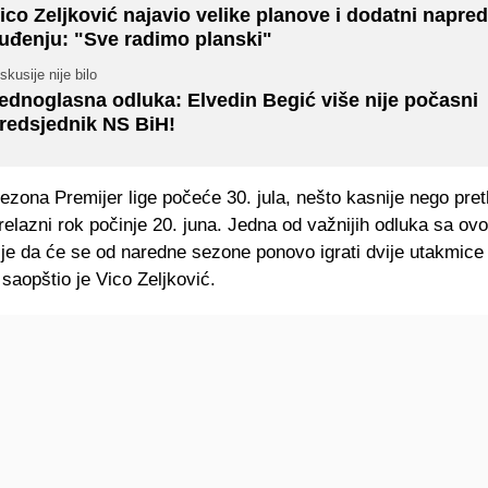
ico Zeljković najavio velike planove i dodatni napre
uđenju: "Sve radimo planski"
skusije nije bilo
ednoglasna odluka: Elvedin Begić više nije počasni
redsjednik NS BiH!
ezona Premijer lige počeće 30. jula, nešto kasnije nego pre
relazni rok počinje 20. juna. Jedna od važnijih odluka sa ov
je da će se od naredne sezone ponovo igrati dvije utakmice 
saopštio je Vico Zeljković.