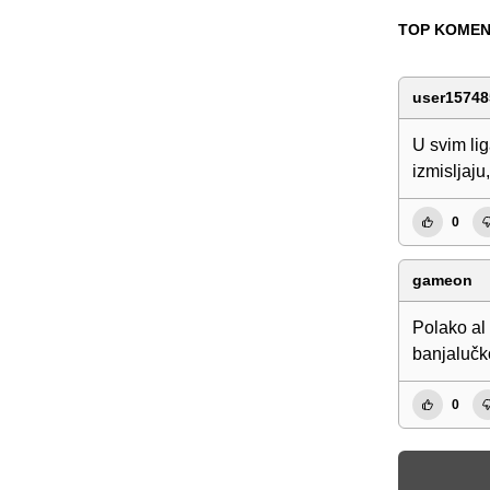
TOP KOMEN
user15748
U svim li
izmisljaju
0
gameon
Polako al 
banjalučk
0