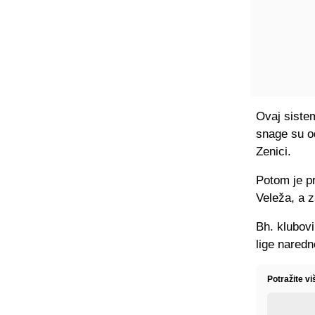
Ovaj siste
snage su od
Zenici.
Potom je pr
Veleža, a z
Bh. klubovi
lige naredn
Potražite v