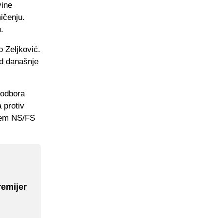
vine
ičenju.
.
 Zeljković.
ed današnje
 odbora
 protiv
ljem NS/FS
remijer