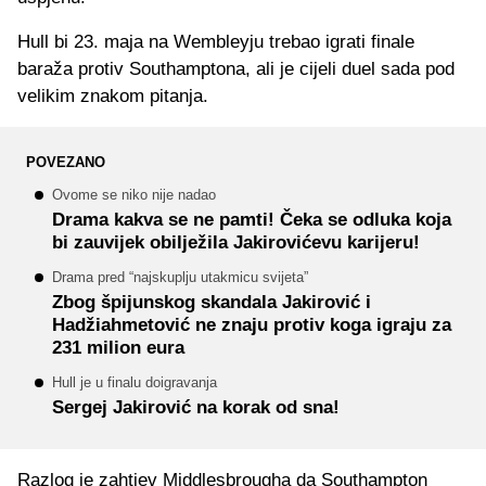
Hull bi 23. maja na Wembleyju trebao igrati finale
baraža protiv Southamptona, ali je cijeli duel sada pod
velikim znakom pitanja.
POVEZANO
Ovome se niko nije nadao
Drama kakva se ne pamti! Čeka se odluka koja
bi zauvijek obilježila Jakirovićevu karijeru!
Drama pred “najskuplju utakmicu svijeta”
Zbog špijunskog skandala Jakirović i
Hadžiahmetović ne znaju protiv koga igraju za
231 milion eura
Hull je u finalu doigravanja
Sergej Jakirović na korak od sna!
Razlog je zahtjev Middlesbrougha da Southampton