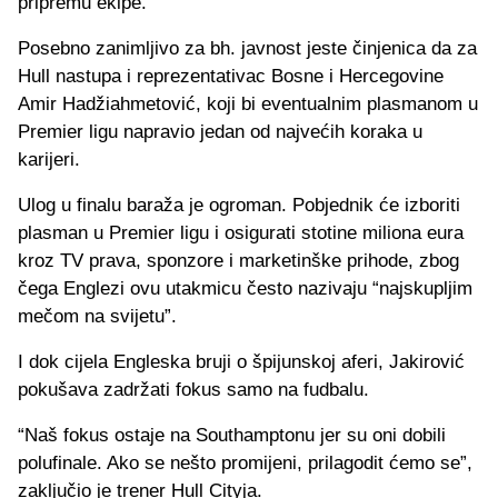
pripremu ekipe.
Posebno zanimljivo za bh. javnost jeste činjenica da za
Hull nastupa i reprezentativac Bosne i Hercegovine
Amir Hadžiahmetović, koji bi eventualnim plasmanom u
Premier ligu napravio jedan od najvećih koraka u
karijeri.
Ulog u finalu baraža je ogroman. Pobjednik će izboriti
plasman u Premier ligu i osigurati stotine miliona eura
kroz TV prava, sponzore i marketinške prihode, zbog
čega Englezi ovu utakmicu često nazivaju “najskupljim
mečom na svijetu”.
I dok cijela Engleska bruji o špijunskoj aferi, Jakirović
pokušava zadržati fokus samo na fudbalu.
“Naš fokus ostaje na Southamptonu jer su oni dobili
polufinale. Ako se nešto promijeni, prilagodit ćemo se”,
zaključio je trener Hull Cityja.