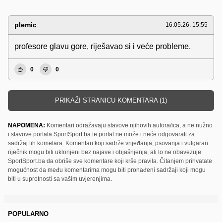
plemic
16.05.26. 15:55
profesore glavu gore, riješavao si i veće probleme.
0
0
PRIKAŽI STRANICU KOMENTARA (1)
NAPOMENA:
Komentari odražavaju stavove njihovih autora/ica, a ne nužno
i stavove portala SportSport.ba te portal ne može i neće odgovarati za
sadržaj tih kometara. Komentari koji sadrže vrijeđanja, psovanja i vulgaran
riječnik mogu biti uklonjeni bez najave i objašnjenja, ali to ne obavezuje
SportSport.ba da obriše sve komentare koji krše pravila. Čitanjem prihvatate
mogućnost da među komentarima mogu biti pronađeni sadržaji koji mogu
biti u suprotnosti sa vašim uvjerenjima.
POPULARNO