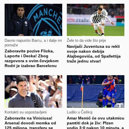
Davno napustio Barcu, a i dalje im
Žele to da vide što prije
pomaže
Navijači Juventusa su rekli
Zaboravite pozive Flicka,
svoje nakon debija
Laporte i Decka! Zbog
Alajbegovića, od Spallettija
razgovora s ovim čovjekom
traže jednu stvar!
Rodri je izabrao Barcelonu
Kontakti su uspostavljeni
Ludilo u Češkoj
Zaboravite na Viniciusa!
Amar Memić će ovu utakmicu
Arsenal dovodi momka od
pamtiti dok je živ: Plzen
125 miliona, transferu se
vodio 3:0 nakon 10 minuta, a