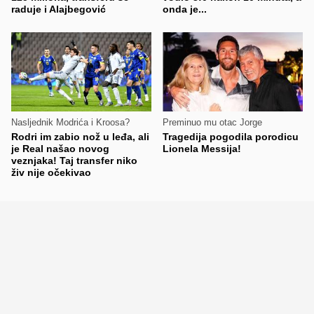
raduje i Alajbegović
onda je...
Nasljednik Modrića i Kroosa?
Preminuo mu otac Jorge
Rodri im zabio nož u leđa, ali
Tragedija pogodila porodicu
je Real našao novog
Lionela Messija!
veznjaka! Taj transfer niko
živ nije očekivao