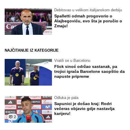
Debitovao u velikom italijanskom derbiju
Spalletti odmah progovorio o
Alajbegoviću, evo šta je poručio o
Zmaju!
NAJČITANIJE IZ KATEGORIJE
Vratili se u Barcelonu
Flick sinoć održao sastanak, pa
trojici igrača Barcelone saopštio da
napuste pripreme
Odluka je pala
Sapunici je došao kraj: Rodri
večeras objavio gdje nastavlja
karijeru!
2