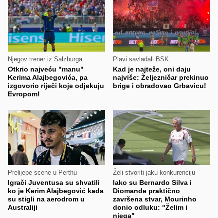
Njegov trener iz Salzburga
Plavi savladali BSK
Otkrio najveću "manu"
Kad je najteže, oni daju
Kerima Alajbegovića, pa
najviše: Željezničar prekinuo
izgovorio riječi koje odjekuju
brige i obradovao Grbavicu!
Evropom!
Prelijepe scene u Perthu
Želi stvoriti jaku konkurenciju
Igrači Juventusa su shvatili
Iako su Bernardo Silva i
ko je Kerim Alajbegović kada
Diomande praktično
su stigli na aerodrom u
završena stvar, Mourinho
Australiji
donio odluku: "Želim i
njega"