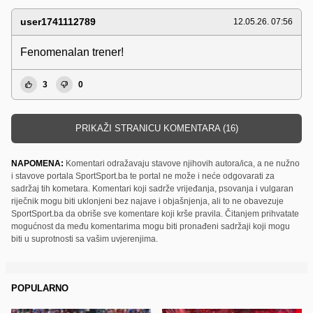
user1741112789
12.05.26. 07:56
Fenomenalan trener!
3
0
PRIKAŽI STRANICU KOMENTARA (16)
NAPOMENA:
Komentari odražavaju stavove njihovih autora/ica, a ne nužno
i stavove portala SportSport.ba te portal ne može i neće odgovarati za
sadržaj tih kometara. Komentari koji sadrže vrijeđanja, psovanja i vulgaran
riječnik mogu biti uklonjeni bez najave i objašnjenja, ali to ne obavezuje
SportSport.ba da obriše sve komentare koji krše pravila. Čitanjem prihvatate
mogućnost da među komentarima mogu biti pronađeni sadržaji koji mogu
biti u suprotnosti sa vašim uvjerenjima.
POPULARNO