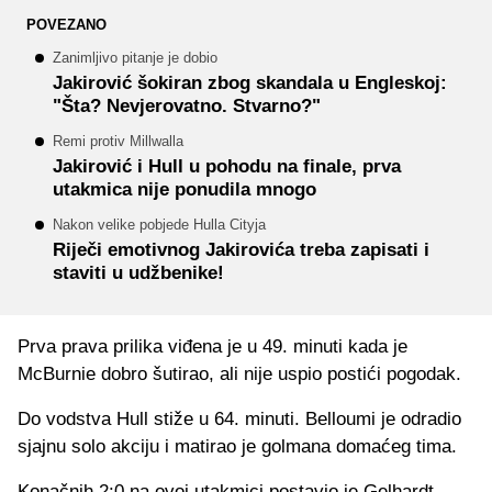
POVEZANO
Zanimljivo pitanje je dobio
Jakirović šokiran zbog skandala u Engleskoj:
"Šta? Nevjerovatno. Stvarno?"
Remi protiv Millwalla
Jakirović i Hull u pohodu na finale, prva
utakmica nije ponudila mnogo
Nakon velike pobjede Hulla Cityja
Riječi emotivnog Jakirovića treba zapisati i
staviti u udžbenike!
Prva prava prilika viđena je u 49. minuti kada je
McBurnie dobro šutirao, ali nije uspio postići pogodak.
Do vodstva Hull stiže u 64. minuti. Belloumi je odradio
sjajnu solo akciju i matirao je golmana domaćeg tima.
Konačnih 2:0 na ovoj utakmici postavio je Gelhardt