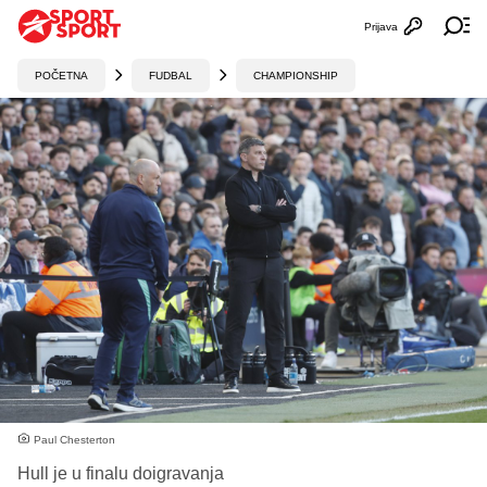
Prijava
Otvori profi
Ot
POČETNA
FUDBAL
CHAMPIONSHIP
Paul Chesterton
Hull je u finalu doigravanja