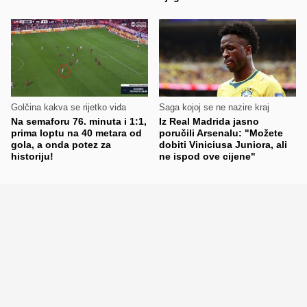
Golčina kakva se rijetko viđa
Saga kojoj se ne nazire kraj
Na semaforu 76. minuta i 1:1,
Iz Real Madrida jasno
prima loptu na 40 metara od
poručili Arsenalu: "Možete
gola, a onda potez za
dobiti Viniciusa Juniora, ali
historiju!
ne ispod ove cijene"