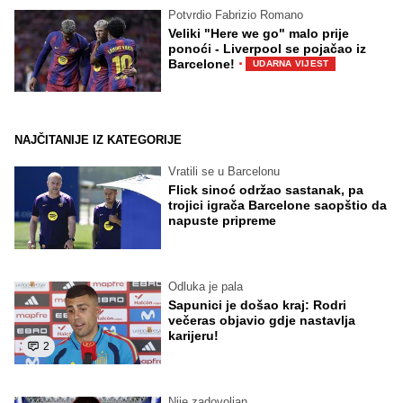
Potvrdio Fabrizio Romano
Veliki "Here we go" malo prije
ponoći - Liverpool se pojačao iz
·
Barcelone!
UDARNA VIJEST
NAJČITANIJE IZ KATEGORIJE
Vratili se u Barcelonu
Flick sinoć održao sastanak, pa
trojici igrača Barcelone saopštio da
napuste pripreme
Odluka je pala
Sapunici je došao kraj: Rodri
večeras objavio gdje nastavlja
karijeru!
2
Nije zadovoljan