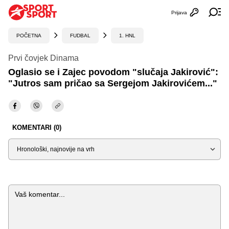
Prijava
Otvori profi
Ot
POČETNA
FUDBAL
1. HNL
Prvi čovjek Dinama
Oglasio se i Zajec povodom "slučaja Jakirović":
"Jutros sam pričao sa Sergejom Jakirovićem..."
KOMENTARI (0)
Sortiraj
Komentar