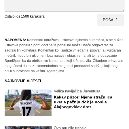
Ostalo još
1500
karaktera
POŠALJI
NAPOMENA:
Komentari odražavaju stavove njihovih autora/ica, a ne nužno
i stavove portala SportSport.ba te portal ne može i neće odgovarati za
sadržaj tih kometara. Komentari koji sadrže vrijeđanja, psovanja i vulgaran
riječnik mogu biti uklonjeni bez najave i objašnjenja, ali to ne obavezuje
SportSport.ba da obriše sve komentare koji krše pravila. Čitanjem prihvatate
mogućnost da među komentarima mogu biti pronađeni sadržaji koji mogu
biti u suprotnosti sa vašim uvjerenjima.
NAJNOVIJE VIJESTI
Velika navijačica Juventusa
Kakav prizor! Njena stražnjica
ukrala pažnju dok je nosila
Alajbegovićev dres
Ovo mu nije trebalo