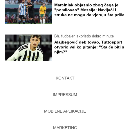
Marciniak objasnio zbog čega je
"pomilovao" Messija: Navijači i
struka ne mogu da vjeruju šta priča
Bh. fudbaler iskoristio dobro minute
Alajbegović debitovao, Tuttosport
otvorio veliko pitanje: "Šta će biti s
njim?"
KONTAKT
IMPRESSUM
MOBILNE APLIKACIJE
MARKETING