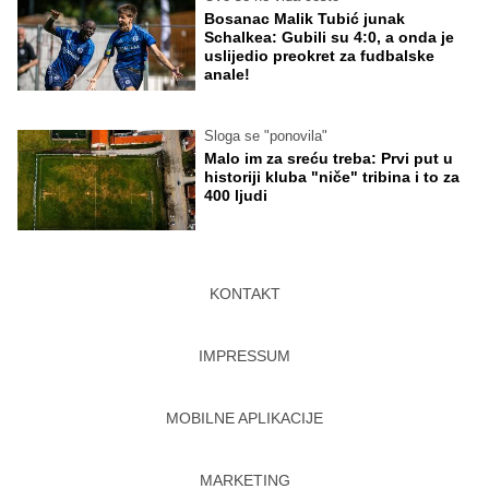
Bosanac Malik Tubić junak
Schalkea: Gubili su 4:0, a onda je
uslijedio preokret za fudbalske
anale!
Sloga se "ponovila"
Malo im za sreću treba: Prvi put u
historiji kluba "niče" tribina i to za
400 ljudi
KONTAKT
IMPRESSUM
MOBILNE APLIKACIJE
MARKETING