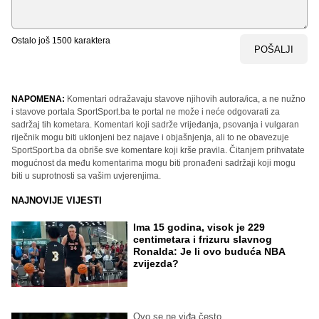
Ostalo još
1500
karaktera
POŠALJI
NAPOMENA:
Komentari odražavaju stavove njihovih autora/ica, a ne nužno
i stavove portala SportSport.ba te portal ne može i neće odgovarati za
sadržaj tih kometara. Komentari koji sadrže vrijeđanja, psovanja i vulgaran
riječnik mogu biti uklonjeni bez najave i objašnjenja, ali to ne obavezuje
SportSport.ba da obriše sve komentare koji krše pravila. Čitanjem prihvatate
mogućnost da među komentarima mogu biti pronađeni sadržaji koji mogu
biti u suprotnosti sa vašim uvjerenjima.
NAJNOVIJE VIJESTI
Ima 15 godina, visok je 229
centimetara i frizuru slavnog
Ronalda: Je li ovo buduća NBA
zvijezda?
Ovo se ne viđa često