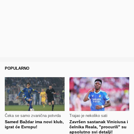
POPULARNO
Čeka se samo zvanična potvrda
Trajao je nekoliko sati
Samed Baždar ima novi klub,
Završen sastanak Viniciusa i
igrat će Evropu!
čelnika Reala, "procurili" su
apsolutno svi detalji!