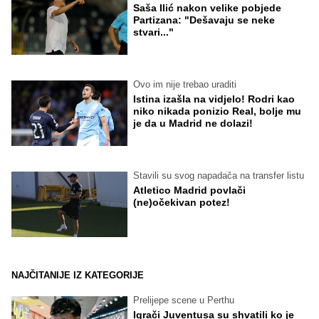
Saša Ilić nakon velike pobjede
Partizana: "Dešavaju se neke
stvari..."
Ovo im nije trebao uraditi
Istina izašla na vidjelo! Rodri kao
niko nikada ponizio Real, bolje mu
je da u Madrid ne dolazi!
Stavili su svog napadača na transfer listu
Atletico Madrid povlači
(ne)očekivan potez!
NAJČITANIJE IZ KATEGORIJE
Prelijepe scene u Perthu
Igrači Juventusa su shvatili ko je