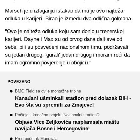
Marsch je u izlaganju istakao da mu je ovo najteža
odluka u karijeri. Birao je između dva odlična golmana.
"Ovo je najteža odluka koju sam donio u trenerskoj
karijeri. Dayne i Max su od prvog dana dali sve od
sebe, bili su posvećeni nacionalnom timu, podržavali
su jedan drugog, 'gurali' jedan drugog i moram reći da
imam ogromno povjerenje u obojicu."
POVEZANO
BMO Field sa dvije montažne tribine
Kanađani ušminkali stadion pred dolazak BiH -
Evo šta su spremili za Zmajeve!
Počinje li konačno projekt 'Nacionalni stadion'?
Objava Vice Zeljkovića rasplamsala maštu
navijača Bosne i Hercegovine!
Pred početak Mundijala