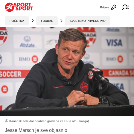
Prijava
Otvori profi
Ot
POČETNA
FUDBAL
SVJETSKO PRVENSTVO
Kanadski selektor odabrao golmana za SP (Foto - Imago)
Jesse Marsch je sve objasnio