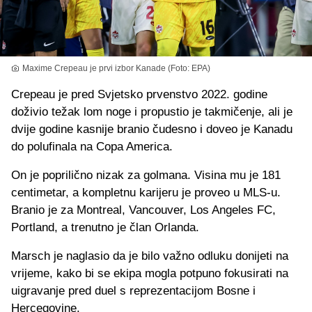
Maxime Crepeau je prvi izbor Kanade (Foto: EPA)
Crepeau je pred Svjetsko prvenstvo 2022. godine
doživio težak lom noge i propustio je takmičenje, ali je
dvije godine kasnije branio čudesno i doveo je Kanadu
do polufinala na Copa America.
On je poprilično nizak za golmana. Visina mu je 181
centimetar, a kompletnu karijeru je proveo u MLS-u.
Branio je za Montreal, Vancouver, Los Angeles FC,
Portland, a trenutno je član Orlanda.
Marsch je naglasio da je bilo važno odluku donijeti na
vrijeme, kako bi se ekipa mogla potpuno fokusirati na
uigravanje pred duel s reprezentacijom Bosne i
Hercegovine.