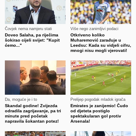
Čovjek nema namjeru stati
Više nego zanimljivi podaci
Doveo Salaha, pa riječima
Otkriveno koliko
šokirao cijeli svijet: "Kupit
Muharemović zarađuje u
ćemo..."
Leedsu: Kada su vidjeli cifru,
mnogi nisu mogli vjerovati!
Da, moguće je i to
Prelijep pogodak mladok igrača
Skandal godine! Zvijezda
Emirates je zanijemio! Čudo
odradila zagrijavanje, pa tri
od djeteta postiglo
minute pred početak
spektakularan gol protiv
napravila šokantan potez!
Arsenala!