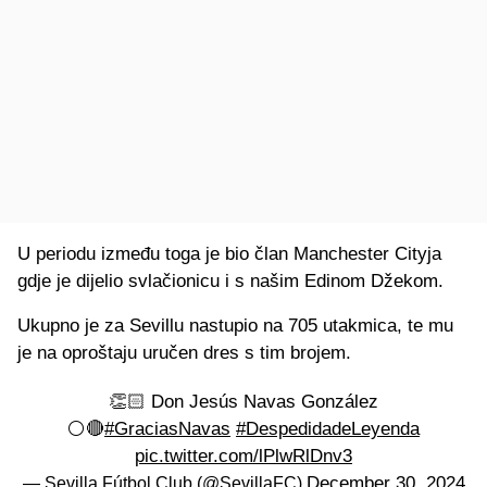
U periodu između toga je bio član Manchester Cityja
gdje je dijelio svlačionicu i s našim Edinom Džekom.
Ukupno je za Sevillu nastupio na 705 utakmica, te mu
je na oproštaju uručen dres s tim brojem.
👏🏻 Don Jesús Navas González
⚪️🔴
#GraciasNavas
#DespedidadeLeyenda
pic.twitter.com/lPlwRlDnv3
December 30, 2024
— Sevilla Fútbol Club (@SevillaFC)