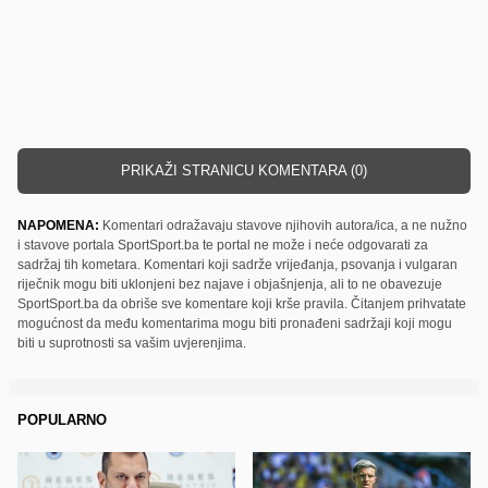
PRIKAŽI STRANICU KOMENTARA (0)
NAPOMENA:
Komentari odražavaju stavove njihovih autora/ica, a ne nužno
i stavove portala SportSport.ba te portal ne može i neće odgovarati za
sadržaj tih kometara. Komentari koji sadrže vrijeđanja, psovanja i vulgaran
riječnik mogu biti uklonjeni bez najave i objašnjenja, ali to ne obavezuje
SportSport.ba da obriše sve komentare koji krše pravila. Čitanjem prihvatate
mogućnost da među komentarima mogu biti pronađeni sadržaji koji mogu
biti u suprotnosti sa vašim uvjerenjima.
POPULARNO