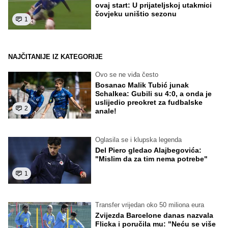
ovaj start: U prijateljskoj utakmici
čovjeku uništio sezonu
1
NAJČITANIJE IZ KATEGORIJE
Ovo se ne viđa često
Bosanac Malik Tubić junak
Schalkea: Gubili su 4:0, a onda je
uslijedio preokret za fudbalske
2
anale!
Oglasila se i klupska legenda
Del Piero gledao Alajbegovića:
"Mislim da za tim nema potrebe"
1
Transfer vrijedan oko 50 miliona eura
Zvijezda Barcelone danas nazvala
Flicka i poručila mu: "Neću se više