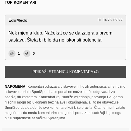
TOP KOMENTARI
EdoMedo
01.04.25. 09:22
Nek mjenja klub. Načekat će se da zaigra u prvom
sastavu. Šteta bi bilo da ne iskoristi potencijal
1
0
PRIKAŽI STRANICU KOMENTARA (4)
NAPOMENA:
Komentari odražavaju stavove njihovih autora/ica, a ne nužno
i stavove portala SportSport.ba te portal ne može i neće odgovarati za
sadržaj tih kometara. Komentari koji sadrže vrijeđanja, psovanja i vulgaran
riječnik mogu biti uklonjeni bez najave i objašnjenja, ali to ne obavezuje
SportSport.ba da obriše sve komentare koji krše pravila. Čitanjem prihvatate
mogućnost da među komentarima mogu biti pronađeni sadržaji koji mogu
biti u suprotnosti sa vašim uvjerenjima.