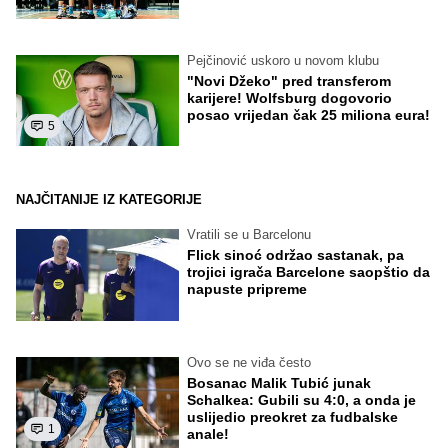
Pejčinović uskoro u novom klubu
"Novi Džeko" pred transferom
karijere! Wolfsburg dogovorio
posao vrijedan čak 25 miliona eura!
5
NAJČITANIJE IZ KATEGORIJE
Vratili se u Barcelonu
Flick sinoć održao sastanak, pa
trojici igrača Barcelone saopštio da
napuste pripreme
Ovo se ne viđa često
Bosanac Malik Tubić junak
Schalkea: Gubili su 4:0, a onda je
uslijedio preokret za fudbalske
1
anale!