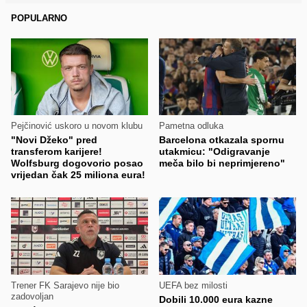
POPULARNO
Pejčinović uskoro u novom klubu
Pametna odluka
"Novi Džeko" pred
Barcelona otkazala spornu
transferom karijere!
utakmicu: "Odigravanje
Wolfsburg dogovorio posao
meča bilo bi neprimjereno"
vrijedan čak 25 miliona eura!
Trener FK Sarajevo nije bio
UEFA bez milosti
zadovoljan
Dobili 10.000 eura kazne