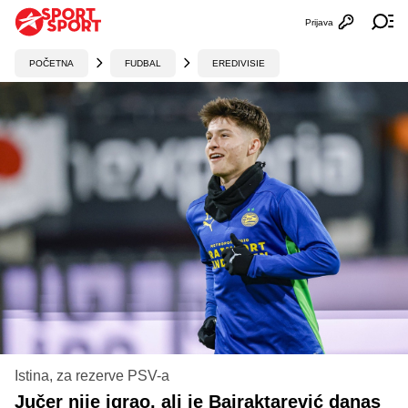
Prijava
Otvori profi
Ot
POČETNA
FUDBAL
EREDIVISIE
Istina, za rezerve PSV-a
Jučer nije igrao, ali je Bajraktarević danas