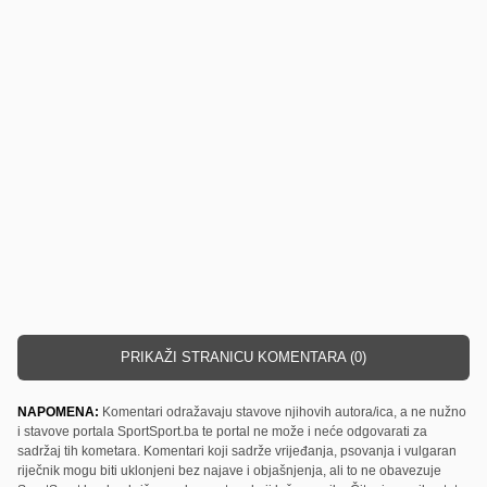
PRIKAŽI STRANICU KOMENTARA (0)
NAPOMENA:
Komentari odražavaju stavove njihovih autora/ica, a ne nužno
i stavove portala SportSport.ba te portal ne može i neće odgovarati za
sadržaj tih kometara. Komentari koji sadrže vrijeđanja, psovanja i vulgaran
riječnik mogu biti uklonjeni bez najave i objašnjenja, ali to ne obavezuje