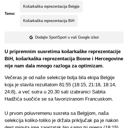
Košarkaška reprezentacija Belgije
Teme:
Košarkaška reprezentacija BiH
Dodajte SportSport u vaš Google izbor
U pripremnim susretima košarkaške reprezentacije
BiH, košarkaška reprezentacija Bosne i Hercegovine
nije nam dala mnogo razloga za optimizam.
Večeras je od naše selekcije bolja bila ekipa Belgije
koja je slavila rezultatom 81:55 (18:15, 21:18, 18:14,
24:8), a već sutra u 20.30 sati izabranici Sabita
Hadžića suočiće se sa favoriziranom Francuskom.
U prvom poluvremenu susreta sa Belgijom, naša
selekcija koliko-toliko je držala priključak pa je nakon
dest minuta igre zaostatak bio samo tri poena (18:15),