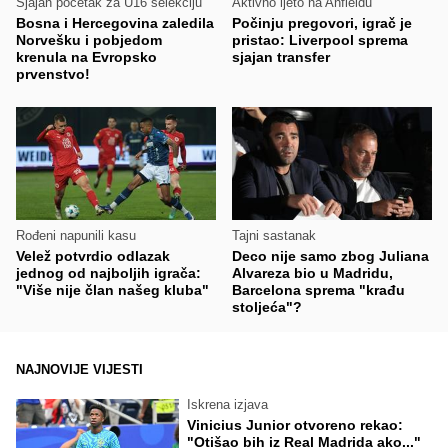
Sjajan početak za U16 selekciju
Aktivno ljeto na Anfieldu
Bosna i Hercegovina zaledila
Počinju pregovori, igrač je
Norvešku i pobjedom
pristao: Liverpool sprema
krenula na Evropsko
sjajan transfer
prvenstvo!
Rođeni napunili kasu
Tajni sastanak
Velež potvrdio odlazak
Deco nije samo zbog Juliana
jednog od najboljih igrača:
Alvareza bio u Madridu,
"Više nije član našeg kluba"
Barcelona sprema "krađu
stoljeća"?
NAJNOVIJE VIJESTI
Iskrena izjava
Vinicius Junior otvoreno rekao:
"Otišao bih iz Real Madrida ako..."