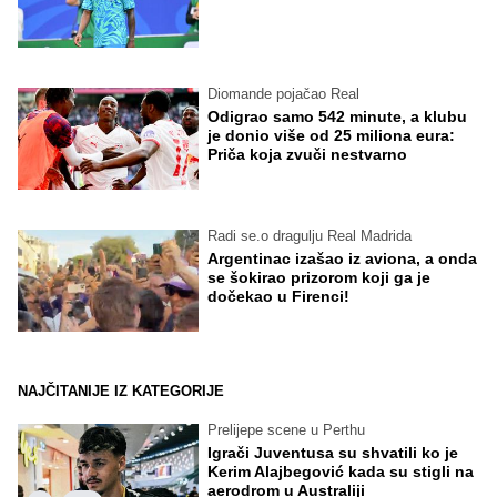
Diomande pojačao Real
Odigrao samo 542 minute, a klubu
je donio više od 25 miliona eura:
Priča koja zvuči nestvarno
Radi se.o dragulju Real Madrida
Argentinac izašao iz aviona, a onda
se šokirao prizorom koji ga je
dočekao u Firenci!
NAJČITANIJE IZ KATEGORIJE
Prelijepe scene u Perthu
Igrači Juventusa su shvatili ko je
Kerim Alajbegović kada su stigli na
aerodrom u Australiji