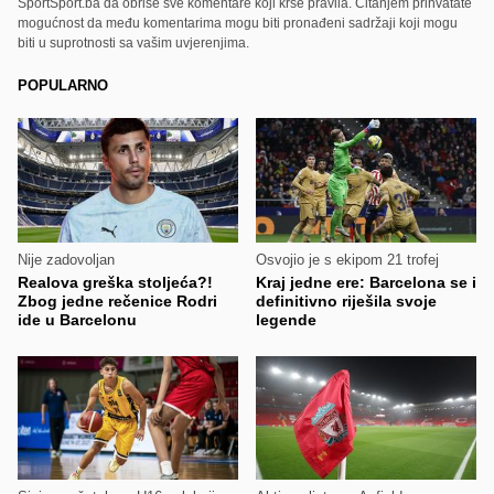
SportSport.ba da obriše sve komentare koji krše pravila. Čitanjem prihvatate
mogućnost da među komentarima mogu biti pronađeni sadržaji koji mogu
biti u suprotnosti sa vašim uvjerenjima.
POPULARNO
Nije zadovoljan
Osvojio je s ekipom 21 trofej
Realova greška stoljeća?!
Kraj jedne ere: Barcelona se i
Zbog jedne rečenice Rodri
definitivno riješila svoje
ide u Barcelonu
legende