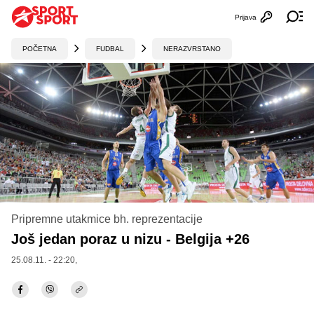
Prijava
Otvori profi
Ot
POČETNA
FUDBAL
NERAZVRSTANO
Pripremne utakmice bh. reprezentacije
Još jedan poraz u nizu - Belgija +26
25.08.11. - 22:20,