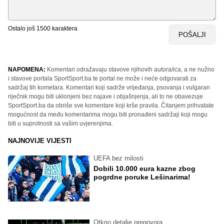
Ostalo još
1500
karaktera
POŠALJI
NAPOMENA:
Komentari odražavaju stavove njihovih autora/ica, a ne nužno
i stavove portala SportSport.ba te portal ne može i neće odgovarati za
sadržaj tih kometara. Komentari koji sadrže vrijeđanja, psovanja i vulgaran
riječnik mogu biti uklonjeni bez najave i objašnjenja, ali to ne obavezuje
SportSport.ba da obriše sve komentare koji krše pravila. Čitanjem prihvatate
mogućnost da među komentarima mogu biti pronađeni sadržaji koji mogu
biti u suprotnosti sa vašim uvjerenjima.
NAJNOVIJE VIJESTI
UEFA bez milosti
Dobili 10.000 eura kazne zbog
pogrdne poruke Lešinarima!
Otkrio detalje pregovora