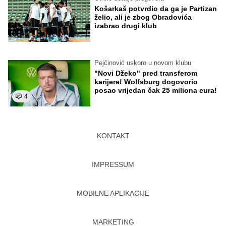
Košarkaš potvrdio da ga je Partizan
želio, ali je zbog Obradovića
izabrao drugi klub
Pejčinović uskoro u novom klubu
"Novi Džeko" pred transferom
karijere! Wolfsburg dogovorio
posao vrijedan čak 25 miliona eura!
4
KONTAKT
IMPRESSUM
MOBILNE APLIKACIJE
MARKETING