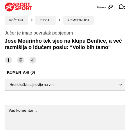
Prijava
Otvori profi
Ot
POČETNA
FUDBAL
PRIMEIRA LIGA
Jučer je imao povratak pobjedom
Jose Mourinho tek sjeo na klupu Benfice, a već
razmišlja o idućem poslu: "Volio bih tamo"
KOMENTARI (0)
Sortiraj
Komentar