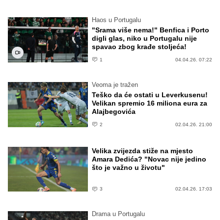
Haos u Portugalu
"Srama više nema!" Benfica i Porto
digli glas, niko u Portugalu nije
spavao zbog krađe stoljeća!
1
04.04.26. 07:22
Veoma je tražen
Teško da će ostati u Leverkusenu!
Velikan spremio 16 miliona eura za
Alajbegovića
2
02.04.26. 21:00
Velika zvijezda stiže na mjesto
Amara Dedića? "Novac nije jedino
što je važno u životu"
3
02.04.26. 17:03
Drama u Portugalu