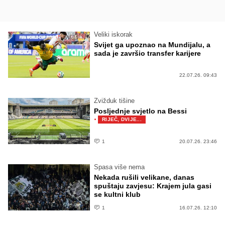
Veliki iskorak
Svijet ga upoznao na Mundijalu, a
sada je završio transfer karijere
22.07.26. 09:43
Zvižduk tišine
Posljednje svjetlo na Bessi
·
RIJEČ, DVIJE...
1
20.07.26. 23:46
Spasa više nema
Nekada rušili velikane, danas
spuštaju zavjesu: Krajem jula gasi
se kultni klub
1
16.07.26. 12:10