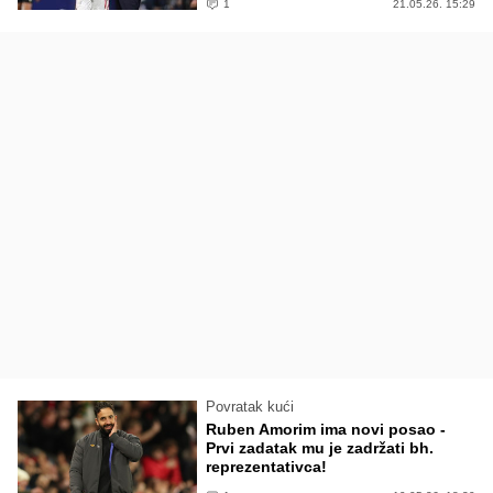
1
21.05.26. 15:29
Povratak kući
Ruben Amorim ima novi posao -
Prvi zadatak mu je zadržati bh.
reprezentativca!