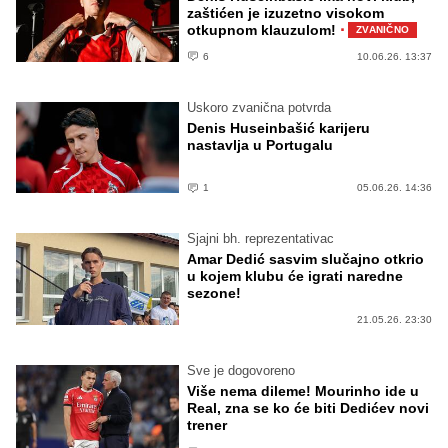
zaštićen je izuzetno visokom
·
otkupnom klauzulom!
ZVANIČNO
6
10.06.26. 13:37
Uskoro zvanična potvrda
Denis Huseinbašić karijeru
nastavlja u Portugalu
1
05.06.26. 14:36
Sjajni bh. reprezentativac
Amar Dedić sasvim slučajno otkrio
u kojem klubu će igrati naredne
sezone!
21.05.26. 23:30
Sve je dogovoreno
Više nema dileme! Mourinho ide u
Real, zna se ko će biti Dedićev novi
trener