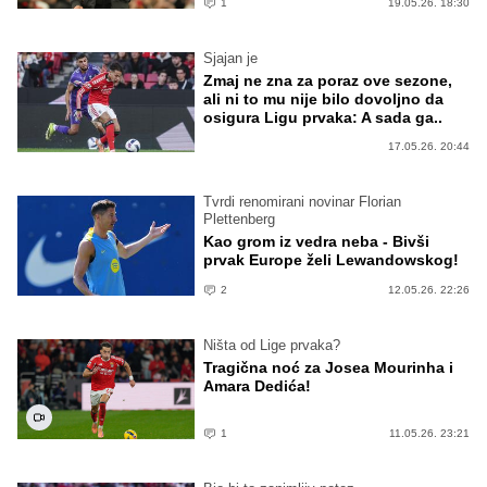
1
19.05.26. 18:30
Sjajan je
Zmaj ne zna za poraz ove sezone,
ali ni to mu nije bilo dovoljno da
osigura Ligu prvaka: A sada ga..
17.05.26. 20:44
Tvrdi renomirani novinar Florian
Plettenberg
Kao grom iz vedra neba - Bivši
prvak Europe želi Lewandowskog!
2
12.05.26. 22:26
Ništa od Lige prvaka?
Tragična noć za Josea Mourinha i
Amara Dedića!
1
11.05.26. 23:21