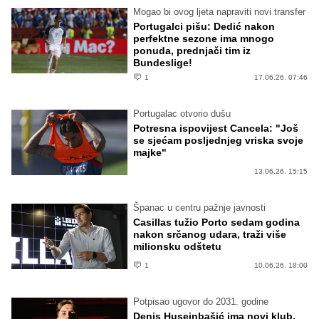
Mogao bi ovog ljeta napraviti novi transfer
Portugalci pišu: Dedić nakon
perfektne sezone ima mnogo
ponuda, prednjači tim iz
Bundeslige!
1
17.06.26. 07:46
Portugalac otvorio dušu
Potresna ispovijest Cancela: "Još
se sjećam posljednjeg vriska svoje
majke"
13.06.26. 15:15
Španac u centru pažnje javnosti
Casillas tužio Porto sedam godina
nakon srčanog udara, traži više
milionsku odštetu
1
10.06.26. 18:00
Potpisao ugovor do 2031. godine
Denis Huseinbašić ima novi klub,