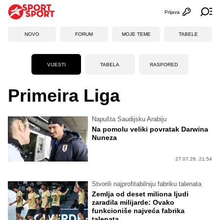
Prijava
Otvori profi
Ot
NOVO
FORUM
MOJE TEME
TABELE
VIJESTI
TABELA
RASPORED
Primeira Liga
Napušta Saudijsku Arabiju
Na pomolu veliki povratak Darwina
Nuneza
27.07.26. 21:54
Stvorili najprofitabilniju fabriku talenata
Zemlja od deset miliona ljudi
zaradila milijarde: Ovako
funkcioniše najveća fabrika
talenata