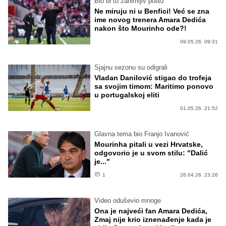
Bio bi to zanimljiv potez
Ne miruju ni u Benfici! Već se zna
ime novog trenera Amara Dedića
nakon što Mourinho ode?!
09.05.26. 09:31
Sjajnu sezonu su odigrali
Vladan Danilović stigao do trofeja
sa svojim timom: Maritimo ponovo
u portugalskoj eliti
01.05.26. 21:52
Glavna tema bio Franjo Ivanović
Mourinha pitali u vezi Hrvatske,
odgovorio je u svom stilu: "Dalić
je..."
1
26.04.26. 23:26
Video oduševio mnoge
Ona je najveći fan Amara Dedića,
Zmaj nije krio iznenađenje kada je