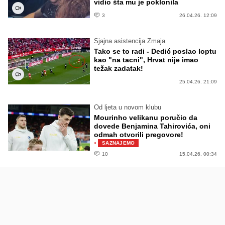
vidio šta mu je poklonila
3
26.04.26. 12:09
Sjajna asistencija Zmaja
Tako se to radi - Dedić poslao loptu
kao "na tacni", Hrvat nije imao
težak zadatak!
25.04.26. 21:09
Od ljeta u novom klubu
Mourinho velikanu poručio da
dovede Benjamina Tahirovića, oni
odmah otvorili pregovore!
·
SAZNAJEMO
10
15.04.26. 00:34