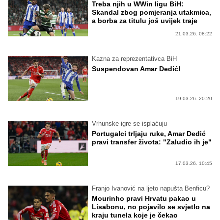
Treba njih u WWin ligu BiH:
Skandal zbog pomjeranja utakmica,
a borba za titulu još uvijek traje
21.03.26. 08:22
Kazna za reprezentativca BiH
Suspendovan Amar Dedić!
19.03.26. 20:20
Vrhunske igre se isplaćuju
Portugalci trljaju ruke, Amar Dedić
pravi transfer života: "Zaludio ih je"
17.03.26. 10:45
Franjo Ivanović na ljeto napušta Benficu?
Mourinho pravi Hrvatu pakao u
Lisabonu, no pojavilo se svjetlo na
kraju tunela koje je čekao