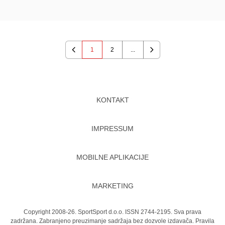
1
2
...
Previous
Next
KONTAKT
IMPRESSUM
MOBILNE APLIKACIJE
MARKETING
Copyright 2008-26. SportSport d.o.o. ISSN 2744-2195. Sva prava
zadržana. Zabranjeno preuzimanje sadržaja bez dozvole izdavača.
Pravila