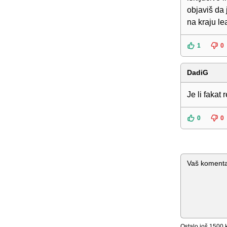
objaviš da
na kraju le
1
0
DadiG
Je li fakat 
0
0
Komentar
Ostalo još
1500
k