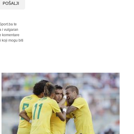
POŠALJI
Sport.ba te
a i vulgaran
sve komentare
 koji mogu biti