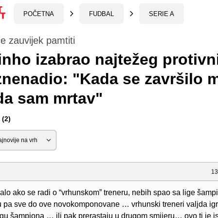
POČETNA
FUDBAL
SERIE A
e zauvijek pamtiti
nho izabrao najtežeg protivni
znenadio: "Kada se završilo m
da sam mrtav"
(2)
13
alo ako se radi o “vrhunskom” treneru, nebih spao sa lige šamp
u pa sve do ove novokomponovane … vrhunski treneri valjda igr
ligu šampiona … ili pak prerastaju u drugom smijeru… ovo ti je i