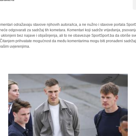
mentari odražavaju stavove njihovih autora/ica, a ne nužno i stavove portala Sport
 neće odgovarati za sadržaj tih kometara. Komentari koji sadrže vrijeđanja, psovanj
i uklonjeni bez najave i objašnjenja, ali to ne obavezuje SportSport.ba da obriše 
a. Čitanjem prihvatate mogućnost da među komentarima mogu biti pronađeni sadržaji
 vašim uvjerenjima.