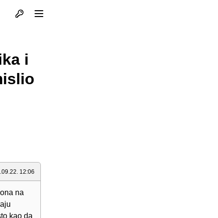
Otvori profil
Otvori meni
ka i
islio
.09.22. 12:06
iona na
aju
sto kao da