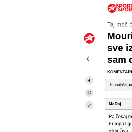
Taj meč ć
Mouri
sve i
sam 
KOMENTARI 
Sortiraj
MaDaj
Pa čekaj m
Europa lig
isključivo 