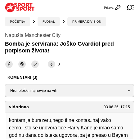
Prijava
Otvori profi
Ot
POČETNA
FUDBAL
PRIMERA DIVISION
Napušta Manchester City
Bomba je servirana: Joško Gvardiol pred
potpisom života!
3
KOMENTARI (3)
Sortiraj
vidorinac
03.06.26. 17:15
kontam ja burazeru,nego ti ne kontas..haj vako
cemo...sto se ugovora tice Harry Kane je imao samo
godinu dana do isteka ugovora ,pa je presao u Bayern