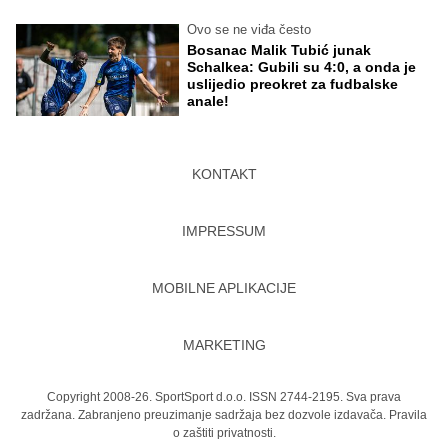
Ovo se ne viđa često
Bosanac Malik Tubić junak
Schalkea: Gubili su 4:0, a onda je
uslijedio preokret za fudbalske
anale!
KONTAKT
IMPRESSUM
MOBILNE APLIKACIJE
MARKETING
Copyright 2008-26. SportSport d.o.o. ISSN 2744-2195. Sva prava
zadržana. Zabranjeno preuzimanje sadržaja bez dozvole izdavača.
Pravila
o zaštiti privatnosti.