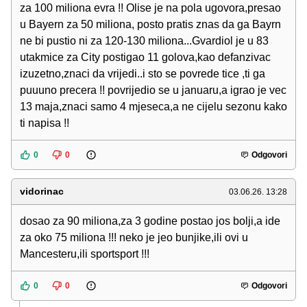
za 100 miliona evra !! Olise je na pola ugovora,presao
u Bayern za 50 miliona, posto pratis znas da ga Bayrn
ne bi pustio ni za 120-130 miliona...Gvardiol je u 83
utakmice za City postigao 11 golova,kao defanzivac
izuzetno,znaci da vrijedi..i sto se povrede tice ,ti ga
puuuno precera !! povrijedio se u januaru,a igrao je vec
13 maja,znaci samo 4 mjeseca,a ne cijelu sezonu kako
ti napisa !!
0
0
Odgovori
vidorinac
03.06.26. 13:28
dosao za 90 miliona,za 3 godine postao jos bolji,a ide
za oko 75 miliona !!! neko je jeo bunjike,ili ovi u
Mancesteru,ili sportsport !!!
0
0
Odgovori