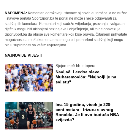
NAPOMENA:
Komentari odražavaju stavove njihovih autora/ica, a ne nužno
i stavove portala SportSport.ba te portal ne može i neće odgovarati za
sadržaj tih kometara. Komentari koji sadrže vrijeđanja, psovanja i vulgaran
riječnik mogu biti uklonjeni bez najave i objašnjenja, ali to ne obavezuje
SportSport.ba da obriše sve komentare koji krše pravila. Čitanjem prihvatate
mogućnost da među komentarima mogu biti pronađeni sadržaji koji mogu
biti u suprotnosti sa vašim uvjerenjima.
NAJNOVIJE VIJESTI
Sjajan meč bh. stopera
Navijači Leedsa slave
Muharemovića: "Najbolji je na
svijetu"
Ima 15 godina, visok je 229
centimetara i frizuru slavnog
Ronalda: Je li ovo buduća NBA
zvijezda?