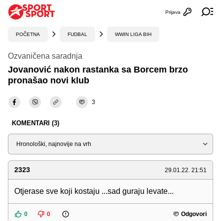
Prijava
Otvori profi
Ot
POČETNA
FUDBAL
WWIN LIGA BIH
Ozvaničena saradnja
Jovanović nakon rastanka sa Borcem brzo
pronašao novi klub
3
KOMENTARI (3)
Sortiraj
2323
29.01.22. 21:51
Otjerase sve koji kostaju ...sad guraju levate...
0
0
Odgovori