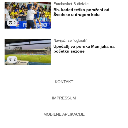
Eurobasket B divizije
Bh. kadeti teško poraženi od
Švedske u drugom kolu
2
Navijači se "oglasili"
Upečatljiva poruka Manijaka na
početku sezone
2
KONTAKT
IMPRESSUM
MOBILNE APLIKACIJE