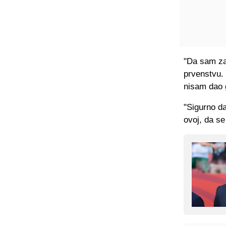
"Da sam zam
prvenstvu. 
nisam dao 
"Sigurno da
ovoj, da s