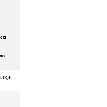
čki
dan
, koje