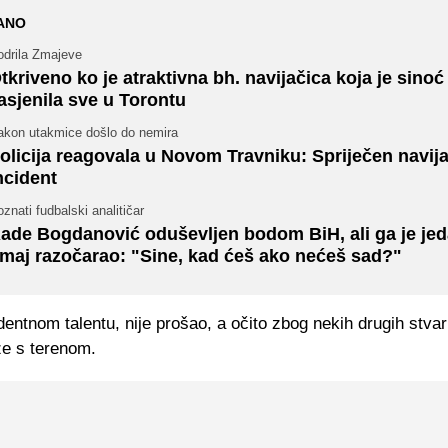
ANO
odrila Zmajeve
tkriveno ko je atraktivna bh. navijačica koja je sinoć
asjenila sve u Torontu
akon utakmice došlo do nemira
olicija reagovala u Novom Travniku: Spriječen navija
ncident
znati fudbalski analitičar
ade Bogdanović oduševljen bodom BiH, ali ga je je
maj razočarao: "Sine, kad ćeš ako nećeš sad?"
entnom talentu, nije prošao, a očito zbog nekih drugih stvari
e s terenom.