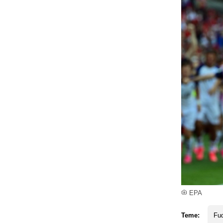
EPA
Teme:
Fud