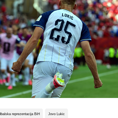
balska reprezentacija BiH
Jovo Lukic