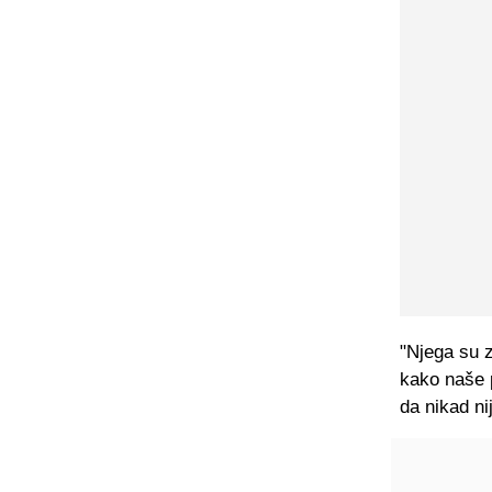
"Njega su z
kako naše p
da nikad ni