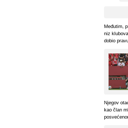
Međutim, pu
niz klubova
dobio pravu
Njegov otac
kao član ml
posvećenom