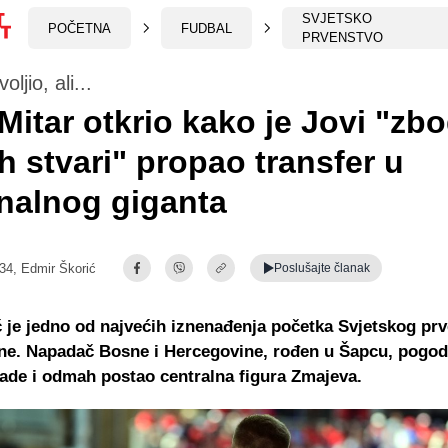
SVJETSKO
POČETNA
FUDBAL
PRVENSTVO
ljio, ali...
Mitar otkrio kako je Jovi "zb
h stvari" propao transfer u
nalnog giganta
:34,
Edmir Škorić
Poslušajte
članak
 je jedno od najvećih iznenađenja početka Svjetskog pr
ne. Napadač Bosne i Hercegovine, rođen u Šapcu, pogod
ade i odmah postao centralna figura Zmajeva.