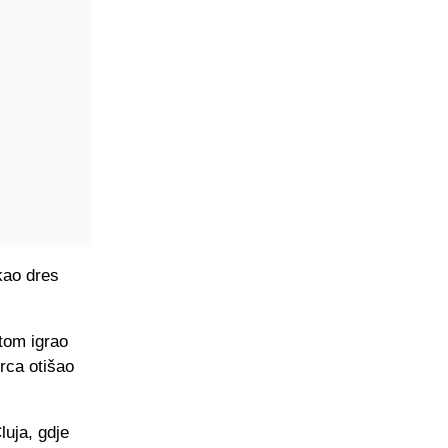
kao dres
otom igrao
rca otišao
luja, gdje