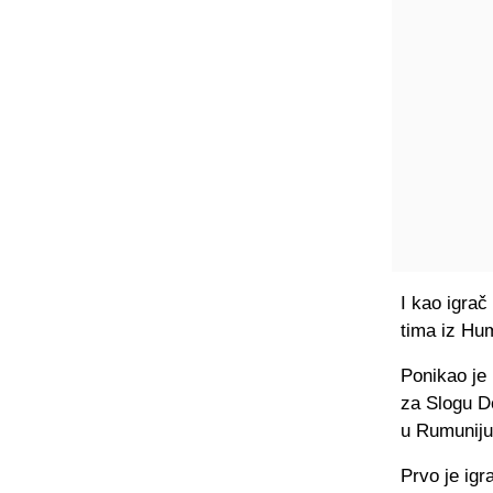
I kao igrač
tima iz Hu
Ponikao je 
za Slogu D
u Rumuniju
Prvo je igr