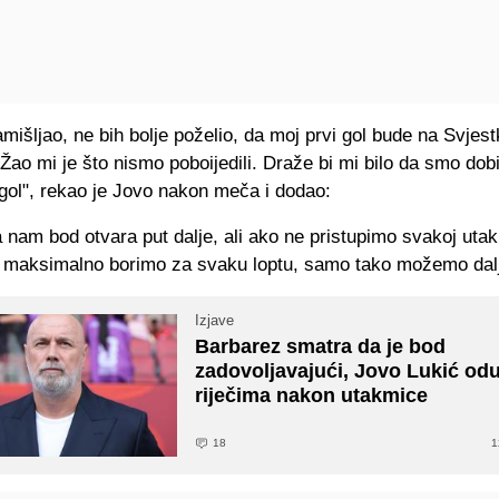
išljao, ne bih bolje poželio, da moj prvi gol bude na Svjes
Žao mi je što nismo poboijedili. Draže bi mi bilo da smo dobi
gol", rekao je Jovo nakon meča i dodao:
 nam bod otvara put dalje, ali ako ne pristupimo svakoj uta
e maksimalno borimo za svaku loptu, samo tako možemo dalj
Izjave
Barbarez smatra da je bod
zadovoljavajući, Jovo Lukić od
riječima nakon utakmice
18
1