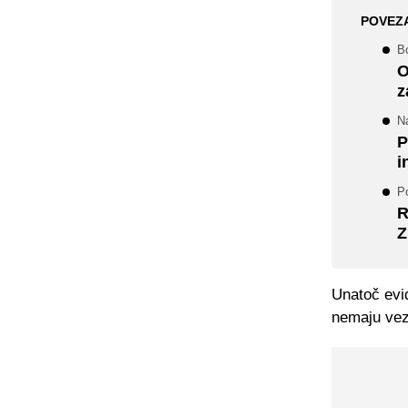
POVEZ
B
O
z
N
P
i
Po
R
Z
Unatoč evid
nemaju vez