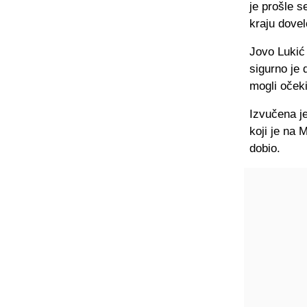
je prošle s
kraju dovel
Jovo Lukić 
sigurno je 
mogli očeki
Izvučena je
koji je na 
dobio.