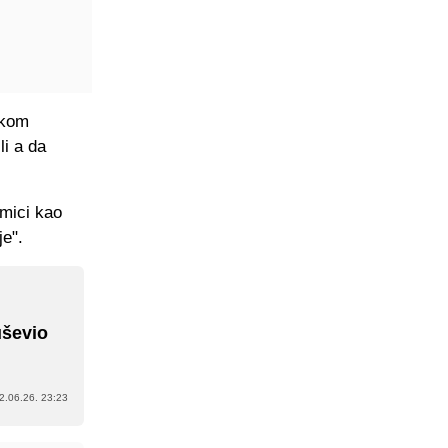
tkom
li a da
kmici kao
e".
uševio
2.06.26. 23:23