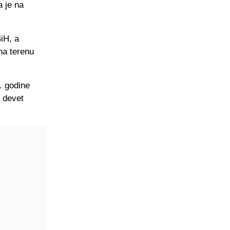
a je na
iH, a
na terenu
. godine
h devet