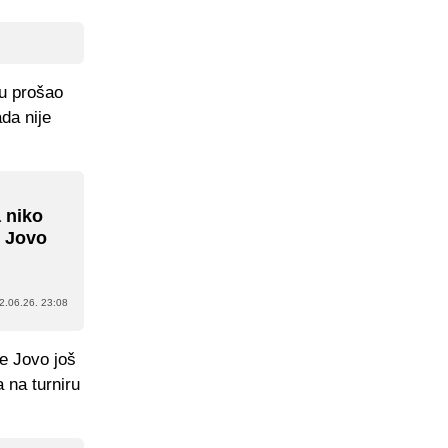
ru prošao
da nije
 niko
s Jovo
2.06.26. 23:08
je Jovo još
 na turniru