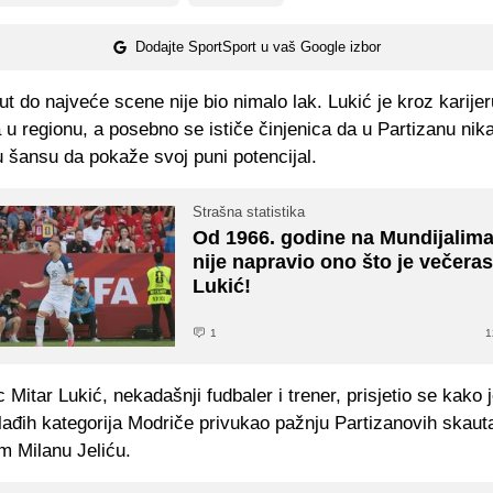
Dodajte SportSport u vaš Google izbor
t do najveće scene nije bio nimalo lak. Lukić je kroz karije
 u regionu, a posebno se ističe činjenica da u Partizanu nika
 šansu da pokaže svoj puni potencijal.
Strašna statistika
Od 1966. godine na Mundijalima
nije napravio ono što je večera
Lukić!
1
1
 Mitar Lukić, nekadašnji fudbaler i trener, prisjetio se kako 
ađih kategorija Modriče privukao pažnju Partizanovih skauta
 Milanu Jeliću.