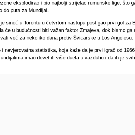
ezone eksplodirao i bio najbolji strijelac rumunske lige, što g
o do puta za Mundijal.
je sinoć u Torontu u četvrtom nastupu postigao prvi gol za B
da će u budućnosti biti važan faktor Zmajeva, dok bismo ga 
vati već za nekoliko dana protiv Švicarske u Los Angelesu.
 i nevjerovatna statistika, koja kaže da je prvi igrač od 1966
Mundijalima imao devet ili više duela u vazduhu i da ih je svi