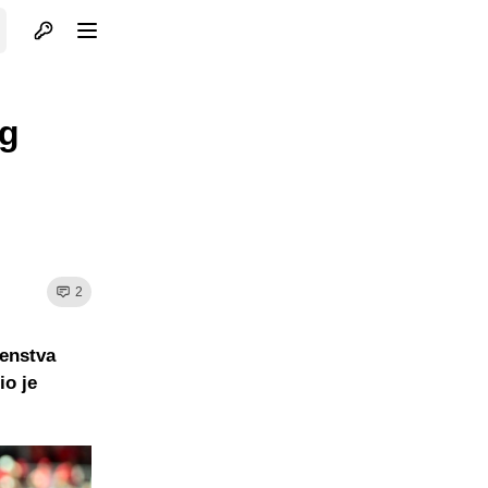
Otvori profil
Otvori meni
og
2
venstva
io je