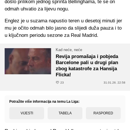
došlo prilikom jednog sprinta Bellinghama, te se on
odmah uhvatio za lijevu nogu.
Englez je u suzama napustio teren u desetoj minuti jer
mu je očito odmah bilo jasno da slijedi duža pauza i to
u ključnom periodu sezone za Real Madrid.
Kad neće, neće
Revija promašaja i pobjeda
Barcelone pali u drugi plan
zbog katastrofe za Hansija
Flicka!
23
31.01.26. 22:58
Potražite više informacija na temu La Liga:
VIJESTI
TABELA
RASPORED