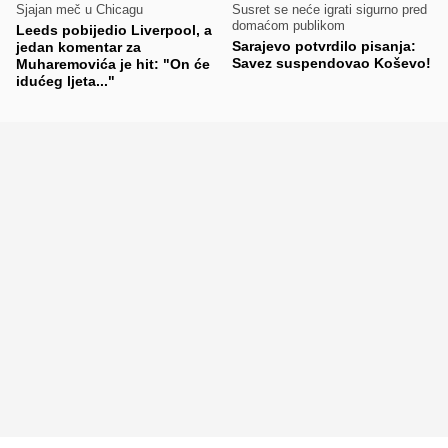
Sjajan meč u Chicagu
Susret se neće igrati sigurno pred
domaćom publikom
Leeds pobijedio Liverpool, a
Sarajevo potvrdilo pisanja:
jedan komentar za
Savez suspendovao Koševo!
Muharemovića je hit: "On će
idućeg ljeta..."