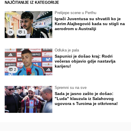
NAJČITANIJE IZ KATEGORIJE
Prelijepe scene u Perthu
Igrači Juventusa su shvatili ko je
Kerim Alajbegović kada su stigli na
aerodrom u Australiji
1
Odluka je pala
Sapunici je došao kraj: Rodri
večeras objavio gdje nastavlja
karijeru!
2
Spremni su na sve
Sada je jasno zašto je došao:
"Luda" klauzula iz Salahovog
ugovora s Turcima je otkrivena!