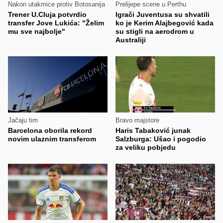
Nakon utakmice protiv Botosanija
Prelijepe scene u Perthu
Trener U.Cluja potvrdio
Igrači Juventusa su shvatili
transfer Jove Lukića: "Želim
ko je Kerim Alajbegović kada
mu sve najbolje"
su stigli na aerodrom u
Australiji
Jačaju tim
Bravo majstore
Barcelona oborila rekord
Haris Tabaković junak
novim ulaznim transferom
Salzburga: Ušao i pogodio
za veliku pobjedu