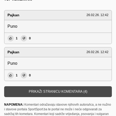
Pajkan
26.02.26. 12:42
Puno
1
0
Pajkan
26.02.26. 12:42
Puno
1
0
PRIKAŽI STRANICU KOMENTARA (4)
NAPOMENA:
Komentari odražavaju stavove njihovih autora/ica, a ne nužno
i stavove portala SportSport.ba te portal ne može i neće odgovarati za
sadržaj tih kometara. Komentari koji sadrže vrijeđanja, psovanja i vulgaran