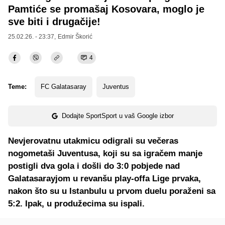
Pamtiće se promašaj Kosovara, moglo je
sve biti i drugačije!
25.02.26. - 23:37,
Edmir Škorić
4
Teme:
FC Galatasaray
Juventus
Dodajte SportSport u vaš Google izbor
Nevjerovatnu utakmicu odigrali su večeras
nogometaši Juventusa, koji su sa igračem manje
postigli dva gola i došli do 3:0 pobjede nad
Galatasarayjom u revanšu play-offa Lige prvaka,
nakon što su u Istanbulu u prvom duelu poraženi sa
5:2. Ipak, u produžecima su ispali.