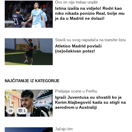
Ovo im nije trebao uraditi
Istina izašla na vidjelo! Rodri kao
niko nikada ponizio Real, bolje mu
je da u Madrid ne dolazi!
Stavili su svog napadača na transfer listu
Atletico Madrid povlači
(ne)očekivan potez!
NAJČITANIJE IZ KATEGORIJE
Prelijepe scene u Perthu
Igrači Juventusa su shvatili ko je
Kerim Alajbegović kada su stigli na
aerodrom u Australiji
1
Jačaju tim