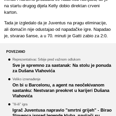
na startu drugog dijela Kelly dobio direktan crveni
karton.
Tada je izgledalo da je Juventus na pragu eliminacije,
ali domaćin nije odustajao od napadačke igre. Napadao
je, stvarao šanse, a u 70. minuti je Gatti zabio za 2:0.
POVEZANO
Reprezentativac Srbije pred važnom odlukom
Sve je spremno za sastanak: Na stolu je ponuda
za Dušana Vlahovića
Veliko iznenađenje
On bi u Barcelonu, a agent na neočekivanom
sastanku: Nestvaran preokret u karijeri Dušana
Vlahovića
"Ili-ili" igra
Igrač Juventusa napravio "smrtni grijeh" - Birao
Slovenca ispred legende kluba, navijači su