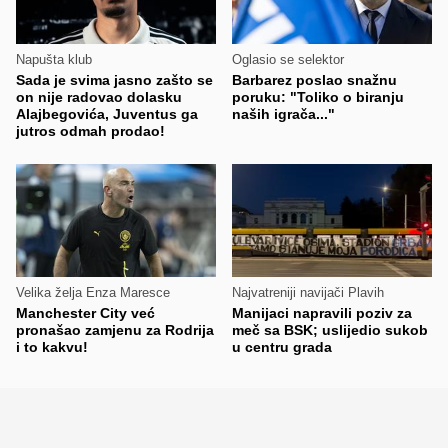
Napušta klub
Oglasio se selektor
Sada je svima jasno zašto se
Barbarez poslao snažnu
on nije radovao dolasku
poruku: "Toliko o biranju
Alajbegovića, Juventus ga
naših igrača..."
jutros odmah prodao!
Velika želja Enza Maresce
Najvatreniji navijači Plavih
Manchester City već
Manijaci napravili poziv za
pronašao zamjenu za Rodrija
meč sa BSK; uslijedio sukob
i to kakvu!
u centru grada