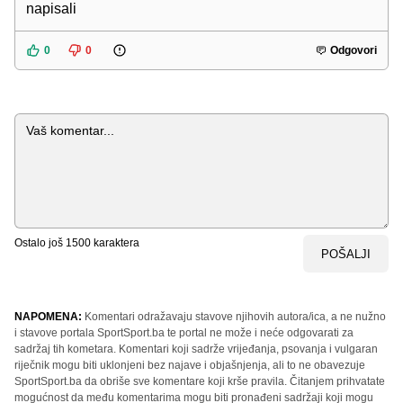
napisali
0
0
Odgovori
Komentar
Ostalo još
1500
karaktera
POŠALJI
NAPOMENA:
Komentari odražavaju stavove njihovih autora/ica, a ne nužno
i stavove portala SportSport.ba te portal ne može i neće odgovarati za
sadržaj tih kometara. Komentari koji sadrže vrijeđanja, psovanja i vulgaran
riječnik mogu biti uklonjeni bez najave i objašnjenja, ali to ne obavezuje
SportSport.ba da obriše sve komentare koji krše pravila. Čitanjem prihvatate
mogućnost da među komentarima mogu biti pronađeni sadržaji koji mogu