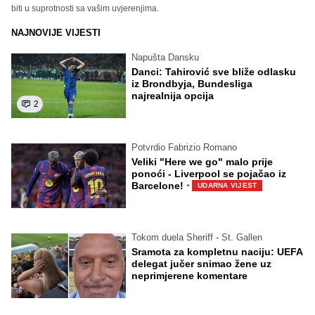
biti u suprotnosti sa vašim uvjerenjima.
NAJNOVIJE VIJESTI
Napušta Dansku
Danci: Tahirović sve bliže odlasku
iz Brondbyja, Bundesliga
najrealnija opcija
2
Potvrdio Fabrizio Romano
Veliki "Here we go" malo prije
ponoći - Liverpool se pojačao iz
·
Barcelone!
UDARNA VIJEST
Tokom duela Sheriff - St. Gallen
Sramota za kompletnu naciju: UEFA
delegat jučer snimao žene uz
neprimjerene komentare