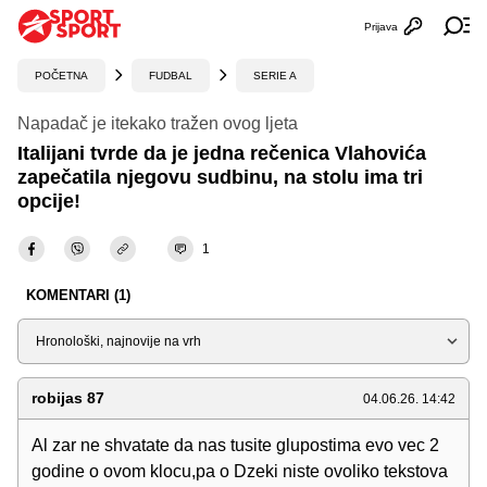
Prijava
Otvori profi
Ot
POČETNA
FUDBAL
SERIE A
Napadač je itekako tražen ovog ljeta
Italijani tvrde da je jedna rečenica Vlahovića
zapečatila njegovu sudbinu, na stolu ima tri
opcije!
1
KOMENTARI (1)
Sortiraj
robijas 87
04.06.26. 14:42
Al zar ne shvatate da nas tusite glupostima evo vec 2
godine o ovom klocu,pa o Dzeki niste ovoliko tekstova