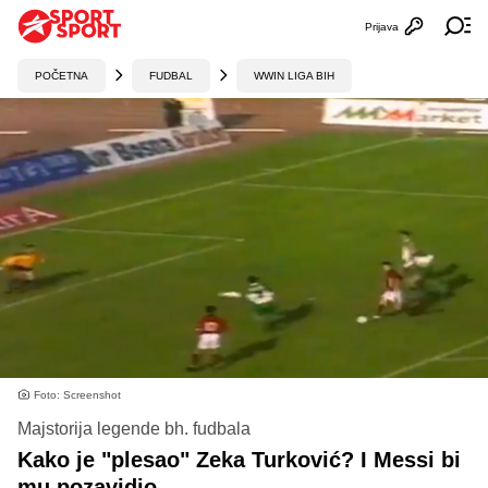
Prijava
Otvori profi
Ot
POČETNA
FUDBAL
WWIN LIGA BIH
Foto: Screenshot
Majstorija legende bh. fudbala
Kako je "plesao" Zeka Turković? I Messi bi
mu pozavidio