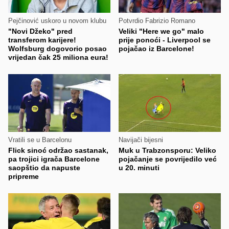
Pejčinović uskoro u novom klubu
Potvrdio Fabrizio Romano
"Novi Džeko" pred
Veliki "Here we go" malo
transferom karijere!
prije ponoći - Liverpool se
Wolfsburg dogovorio posao
pojačao iz Barcelone!
vrijedan čak 25 miliona eura!
Vratili se u Barcelonu
Navijači bijesni
Flick sinoć održao sastanak,
Muk u Trabzonsporu: Veliko
pa trojici igrača Barcelone
pojačanje se povrijedilo već
saopštio da napuste
u 20. minuti
pripreme