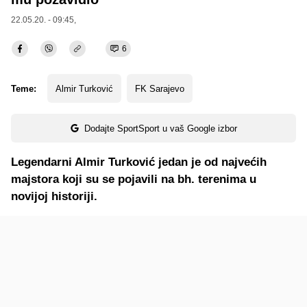
22.05.20. - 09:45,
6
Teme:
Almir Turković
FK Sarajevo
Dodajte SportSport u vaš Google izbor
Legendarni Almir Turković jedan je od najvećih
majstora koji su se pojavili na bh. terenima u
novijoj historiji.