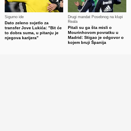
Sigurno ide
Drugi mandat Posebnog na klupi
Reala
Dato zeleno svjetlo za
Pitali su ga šta misli o
transfer Jove Lukića: "Bit će
Mourinhovom povratku u
to dobra suma, u pitanju je
Madrid: Stigao je odgovor o
njegova karijera"
kojem bruji Španija