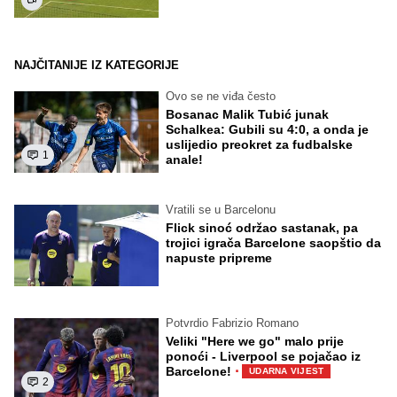
NAJČITANIJE IZ KATEGORIJE
Ovo se ne viđa često
Bosanac Malik Tubić junak
Schalkea: Gubili su 4:0, a onda je
uslijedio preokret za fudbalske
1
anale!
Vratili se u Barcelonu
Flick sinoć održao sastanak, pa
trojici igrača Barcelone saopštio da
napuste pripreme
Potvrdio Fabrizio Romano
Veliki "Here we go" malo prije
ponoći - Liverpool se pojačao iz
·
Barcelone!
UDARNA VIJEST
2