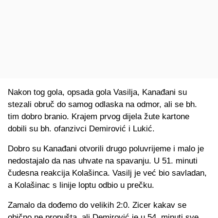
Nakon tog gola, opsada gola Vasilja, Kanađani su
stezali obruč do samog odlaska na odmor, ali se bh.
tim dobro branio. Krajem prvog dijela žute kartone
dobili su bh. ofanzivci Demirović i Lukić.
Dobro su Kanađani otvorili drugo poluvrijeme i malo je
nedostajalo da nas uhvate na spavanju. U 51. minuti
čudesna reakcija Kolašinca. Vasilj je već bio savladan,
a Kolašinac s linije loptu odbio u prečku.
Zamalo da dođemo do velikih 2:0. Zicer kakav se
obično ne propušta, ali Demirović je u 54. minuti sve