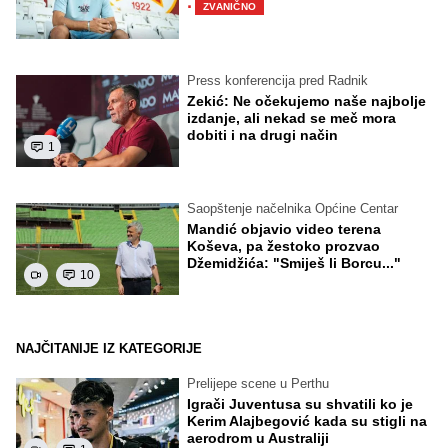
·
ZVANIČNO
Press konferencija pred Radnik
Zekić: Ne očekujemo naše najbolje
izdanje, ali nekad se meč mora
dobiti i na drugi način
1
Saopštenje načelnika Općine Centar
Mandić objavio video terena
Koševa, pa žestoko prozvao
Džemidžića: "Smiješ li Borcu..."
10
NAJČITANIJE IZ KATEGORIJE
Prelijepe scene u Perthu
Igrači Juventusa su shvatili ko je
Kerim Alajbegović kada su stigli na
aerodrom u Australiji