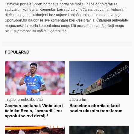
i stavove portala SportSport.ba te portal ne može i neće odgovarati za
sadržaj tih kometara. Komentari koji sadrže vrijeđanja, psovanja i vulgaran
riječnik mogu biti uklonjeni bez najave i objašnjenja, ali to ne obavezuje
SportSport.ba da obriše sve komentare koji krše pravila. Čitanjem prihvatate
mogućnost da među komentarima mogu biti pronađeni sadržaji koji mogu
biti u suprotnosti sa vašim uvjerenjima.
POPULARNO
Trajao je nekoliko sati
Jačaju tim
Završen sastanak Viniciusa i
Barcelona oborila rekord
čelnika Reala, "procurili" su
novim ulaznim transferom
apsolutno svi detalji!