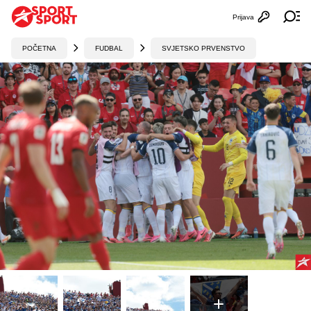
Prijava
Otvori profi
Ot
POČETNA
FUDBAL
SVJETSKO PRVENSTVO