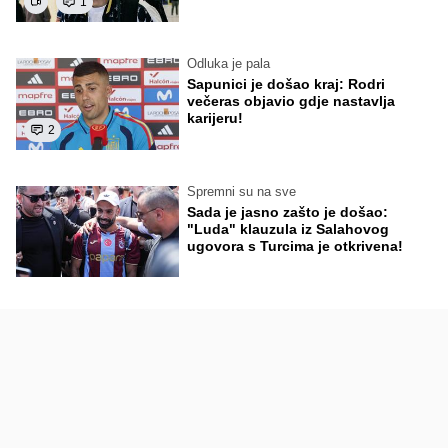
1
Odluka je pala
Sapunici je došao kraj: Rodri
večeras objavio gdje nastavlja
karijeru!
2
Spremni su na sve
Sada je jasno zašto je došao:
"Luda" klauzula iz Salahovog
ugovora s Turcima je otkrivena!