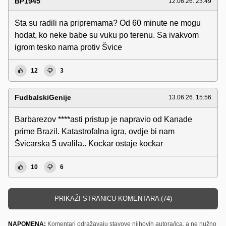
BP1945
12.06.26. 23:49
Sta su radili na pripremama? Od 60 minute ne mogu
hodat, ko neke babe su vuku po terenu. Sa ivakvom
igrom tesko nama protiv Švice
12
3
FudbalskiGenije
13.06.26. 15:56
Barbarezov ****asti pristup je napravio od Kanade
prime Brazil. Katastrofalna igra, ovdje bi nam
Švicarska 5 uvalila.. Kockar ostaje kockar
10
6
PRIKAŽI STRANICU KOMENTARA (74)
NAPOMENA:
Komentari odražavaju stavove njihovih autora/ica, a ne nužno