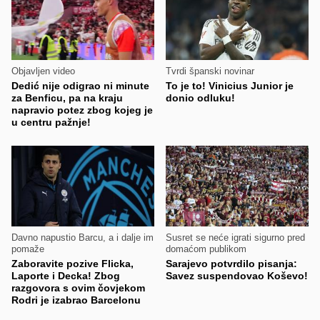
Objavljen video
Tvrdi španski novinar
Dedić nije odigrao ni minute
To je to! Vinicius Junior je
za Benficu, pa na kraju
donio odluku!
napravio potez zbog kojeg je
u centru pažnje!
Davno napustio Barcu, a i dalje im
Susret se neće igrati sigurno pred
pomaže
domaćom publikom
Zaboravite pozive Flicka,
Sarajevo potvrdilo pisanja:
Laporte i Decka! Zbog
Savez suspendovao Koševo!
razgovora s ovim čovjekom
Rodri je izabrao Barcelonu