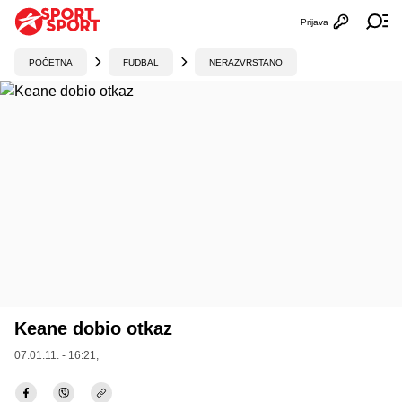
Prijava
Otvori profi
Ot
POČETNA
FUDBAL
NERAZVRSTANO
Keane dobio otkaz
07.01.11. - 16:21,