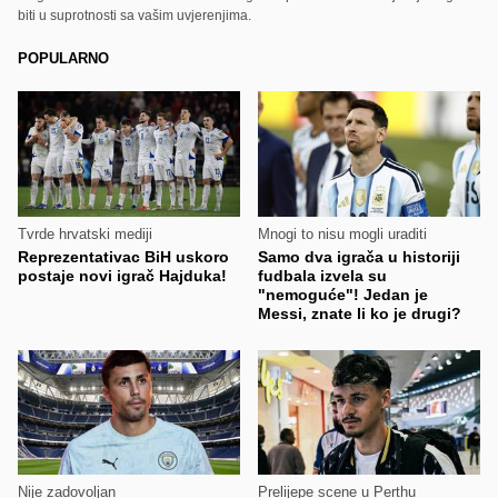
biti u suprotnosti sa vašim uvjerenjima.
POPULARNO
Tvrde hrvatski mediji
Mnogi to nisu mogli uraditi
Reprezentativac BiH uskoro
Samo dva igrača u historiji
postaje novi igrač Hajduka!
fudbala izvela su
"nemoguće"! Jedan je
Messi, znate li ko je drugi?
Nije zadovoljan
Prelijepe scene u Perthu