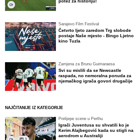
potez za historiju!
Sarajevo Film Festival
Četvrto ljeto zaredom Trg slobode
postaje Naše mjesto - Bingo Ljetno
kino Tuzla
Zamjena za Brunu Guimaraesa
Svi su mislili da se Newcastle
raspada, no nemoralna ponuda za
njemačkog igrača govori drugačije
NAJČITANIJE IZ KATEGORIJE
Prelijepe scene u Perthu
Igrači Juventusa su shvatili ko je
Kerim Alajbegović kada su stigli na
aerodrom u Australiji
1