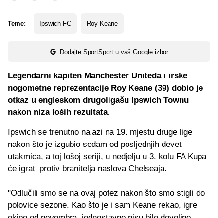
Teme:
Ipswich FC
Roy Keane
Dodajte SportSport u vaš Google izbor
Legendarni kapiten Manchester Uniteda i irske
nogometne reprezentacije Roy Keane (39) dobio je
otkaz u engleskom drugoligašu Ipswich Townu
nakon niza loših rezultata.
Ipswich se trenutno nalazi na 19. mjestu druge lige
nakon što je izgubio sedam od posljednjih devet
utakmica, a toj lošoj seriji, u nedjelju u 3. kolu FA Kupa
će igrati protiv branitelja naslova Chelseaja.
"Odlučili smo se na ovaj potez nakon što smo stigli do
polovice sezone. Kao što je i sam Keane rekao, igre
ekipe od novembra jednostavno nisu bile dovoljno