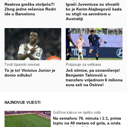
Realova greška stoljeća?!
Igrači Juventusa su shvatili
Zbog jedne rečenice Rodri
ko je Kerim Alajbegović kada
ide u Barcelonu
su stigli na aerodrom u
Australiji
Tvrdi španski novinar
Potpisuje za velikana
To je to! Vinicius Junior je
Još sitnice, pa ozvaničenje!
donio odluku!
Benjamin Tahirović u
transferu vrijednom 6 miliona
eura seli na Ostrvo!
NAJNOVIJE VIJESTI
Golčina kakva se rijetko viđa
Na semaforu 76. minuta i 1:1, prima
loptu na 40 metara od gola, a onda