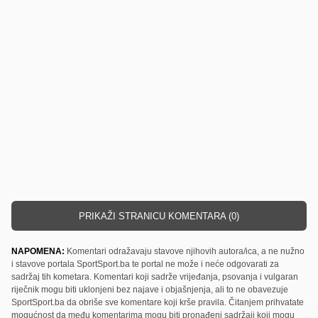
PRIKAŽI STRANICU KOMENTARA (0)
NAPOMENA:
Komentari odražavaju stavove njihovih autora/ica, a ne nužno
i stavove portala SportSport.ba te portal ne može i neće odgovarati za
sadržaj tih kometara. Komentari koji sadrže vrijeđanja, psovanja i vulgaran
riječnik mogu biti uklonjeni bez najave i objašnjenja, ali to ne obavezuje
SportSport.ba da obriše sve komentare koji krše pravila. Čitanjem prihvatate
mogućnost da među komentarima mogu biti pronađeni sadržaji koji mogu