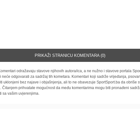
PRIKAŽI STRANICU KOMENTARA (0)
omentari odražavaju stavove njihovih autora/ica, a ne nužno i stavove portala Spor
i neće odgovarati za sadržaj tih kometara. Komentari koji sadrže vrijeđanja, psovan
iti uklonjeni bez najave i objašnjenja, ali to ne obavezuje SportSport.ba da obriše
la. Čitanjem prihvatate mogućnost da među komentarima mogu biti pronađeni sadrža
ti sa vašim uvjerenjima.