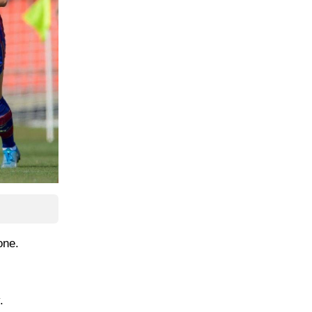
one.
.