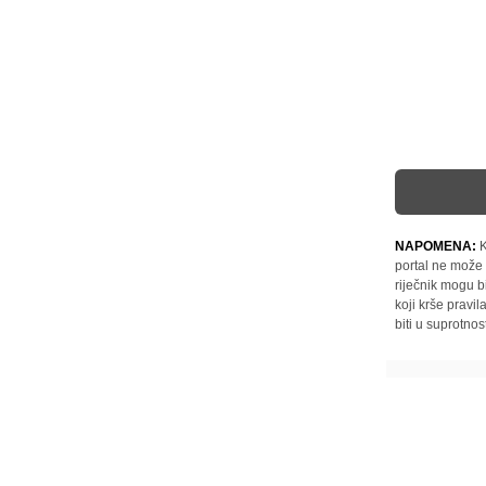
NAPOMENA:
K
portal ne može 
riječnik mogu b
koji krše pravi
biti u suprotnos