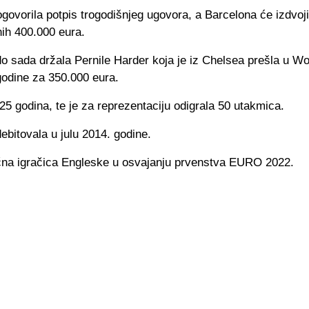
govorila potpis trogodišnjeg ugovora, a Barcelona će izdvoj
nih 400.000 eura.
o sada držala Pernile Harder koja je iz Chelsea prešla u Wo
 godine za 350.000 eura.
5 godina, te je za reprezentaciju odigrala 50 utakmica.
debitovala u julu 2014. godine.
jučna igračica Engleske u osvajanju prvenstva EURO 2022.