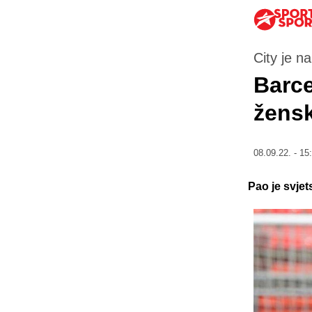
City je n
Barce
žens
08.09.22. - 15
Pao je svje