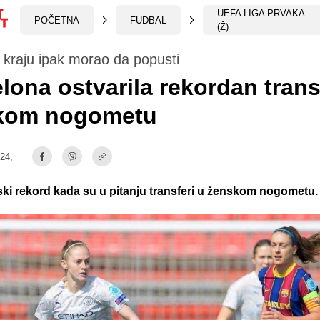
UEFA LIGA PRVAKA
POČETNA
FUDBAL
(Ž)
a kraju ipak morao da popusti
lona ostvarila rekordan trans
kom nogometu
:24,
tski rekord kada su u pitanju transferi u ženskom nogometu.