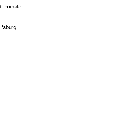
iti pomalo
lfsburg