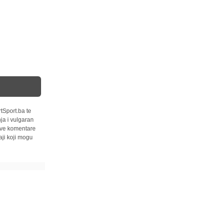
tSport.ba te
ja i vulgaran
 sve komentare
ji koji mogu