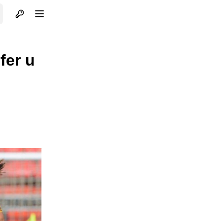
Otvori profil
Otvori meni
fer u