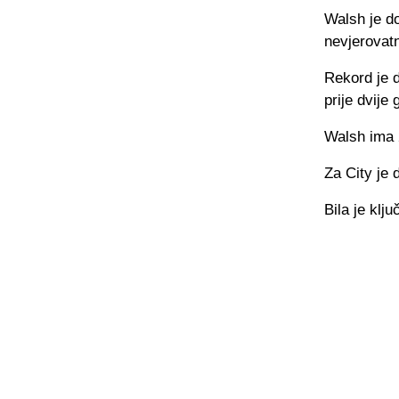
Walsh je do
nevjerovat
Rekord je d
prije dvije
Walsh ima 2
Za City je 
Bila je kl