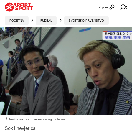
Prijava
Otvori profi
Ot
POČETNA
FUDBAL
SVJETSKO PRVENSTVO
Nestvaran nastup nekadašnjeg fudbalera
Šok i nevjerica