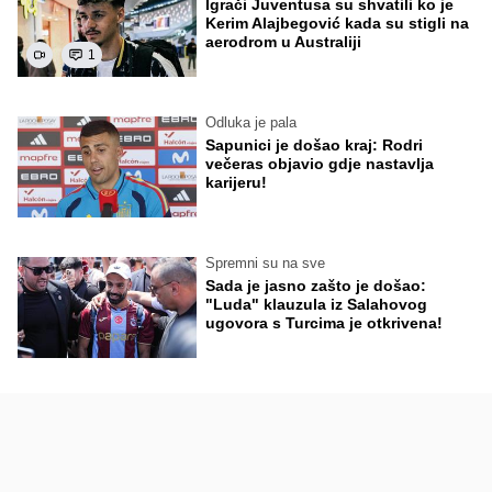
Igrači Juventusa su shvatili ko je
Kerim Alajbegović kada su stigli na
aerodrom u Australiji
1
Odluka je pala
Sapunici je došao kraj: Rodri
večeras objavio gdje nastavlja
karijeru!
Spremni su na sve
Sada je jasno zašto je došao:
"Luda" klauzula iz Salahovog
ugovora s Turcima je otkrivena!