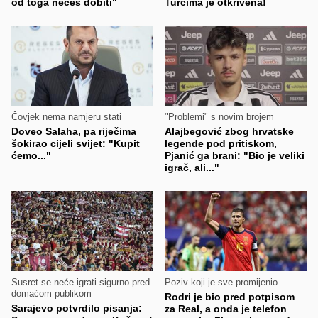
od toga nećeš dobiti"
Turcima je otkrivena!
Čovjek nema namjeru stati
"Problemi" s novim brojem
Doveo Salaha, pa riječima
Alajbegović zbog hrvatske
šokirao cijeli svijet: "Kupit
legende pod pritiskom,
ćemo..."
Pjanić ga brani: "Bio je veliki
igrač, ali..."
Susret se neće igrati sigurno pred
Poziv koji je sve promijenio
domaćom publikom
Rodri je bio pred potpisom
Sarajevo potvrdilo pisanja:
za Real, a onda je telefon