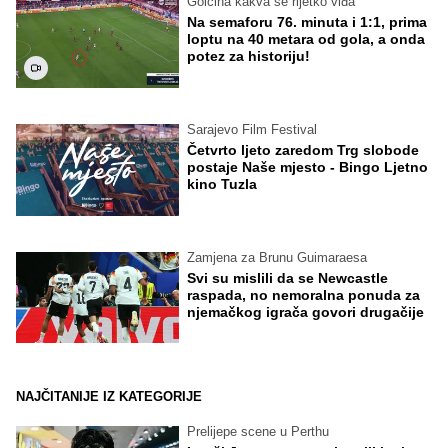
Golčina kakva se rijetko viđa
Na semaforu 76. minuta i 1:1, prima
loptu na 40 metara od gola, a onda
potez za historiju!
Sarajevo Film Festival
Četvrto ljeto zaredom Trg slobode
postaje Naše mjesto - Bingo Ljetno
kino Tuzla
Zamjena za Brunu Guimaraesa
Svi su mislili da se Newcastle
raspada, no nemoralna ponuda za
njemačkog igrača govori drugačije
NAJČITANIJE IZ KATEGORIJE
Prelijepe scene u Perthu