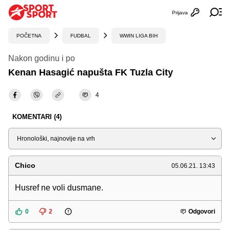
Prijava
Otvori profi
Ot
POČETNA
FUDBAL
WWIN LIGA BIH
Nakon godinu i po
Kenan Hasagić napušta FK Tuzla City
4
KOMENTARI (4)
Sortiraj
Chico
05.06.21. 13:43
Husref ne voli dusmane.
0
2
Odgovori