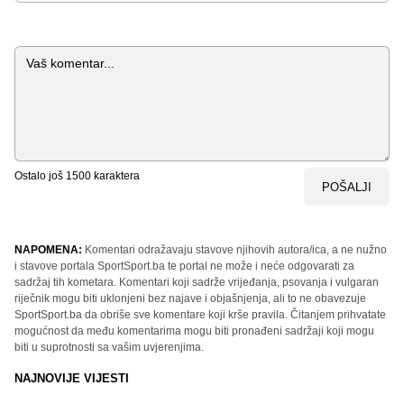
Komentar
Ostalo još
1500
karaktera
POŠALJI
NAPOMENA:
Komentari odražavaju stavove njihovih autora/ica, a ne nužno
i stavove portala SportSport.ba te portal ne može i neće odgovarati za
sadržaj tih kometara. Komentari koji sadrže vrijeđanja, psovanja i vulgaran
riječnik mogu biti uklonjeni bez najave i objašnjenja, ali to ne obavezuje
SportSport.ba da obriše sve komentare koji krše pravila. Čitanjem prihvatate
mogućnost da među komentarima mogu biti pronađeni sadržaji koji mogu
biti u suprotnosti sa vašim uvjerenjima.
NAJNOVIJE VIJESTI