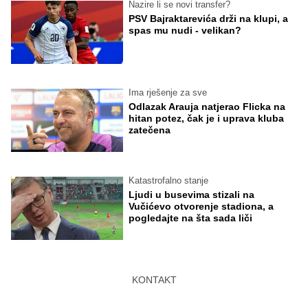
Nazire li se novi transfer?
PSV Bajraktarevića drži na klupi, a
spas mu nudi - velikan?
Ima rješenje za sve
Odlazak Arauja natjerao Flicka na
hitan potez, čak je i uprava kluba
zatečena
Katastrofalno stanje
Ljudi u busevima stizali na
Vučićevo otvorenje stadiona, a
pogledajte na šta sada liči
KONTAKT