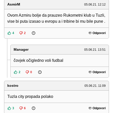
AsmirM
05.06.21. 12:12
Ovom Azmiru bolje da prauzeo Rukometni klub u Tuzli,
vise bi puta izasao u evropu a i tribine bi mu bile pune .
4
2
Odgovori
Manager
05.06.21. 13:51
čovjek očigledno voli fudbal
2
0
Odgovori
kostro
05.06.21. 11:09
Tuzla city propada polako
3
6
Odgovori