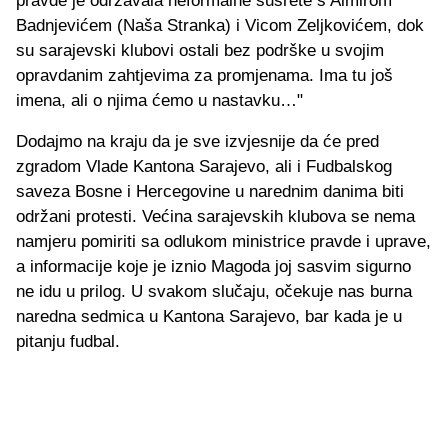
pravde je održavala neformalne susrete s Almirom
Badnjevićem (Naša Stranka) i Vicom Zeljkovićem, dok
su sarajevski klubovi ostali bez podrške u svojim
opravdanim zahtjevima za promjenama. Ima tu još
imena, ali o njima ćemo u nastavku…"
Dodajmo na kraju da je sve izvjesnije da će pred
zgradom Vlade Kantona Sarajevo, ali i Fudbalskog
saveza Bosne i Hercegovine u narednim danima biti
održani protesti. Većina sarajevskih klubova se nema
namjeru pomiriti sa odlukom ministrice pravde i uprave,
a informacije koje je iznio Magoda joj sasvim sigurno
ne idu u prilog. U svakom slučaju, očekuje nas burna
naredna sedmica u Kantona Sarajevo, bar kada je u
pitanju fudbal.