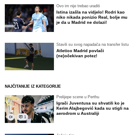
Ovo im nije trebao uraditi
Istina izašla na vidjelo! Rodri kao
niko nikada ponizio Real, bolje mu
je da u Madrid ne dolazi!
Stavili su svog napadača na transfer listu
Atletico Madrid povlači
(ne)očekivan potez!
NAJČITANIJE IZ KATEGORIJE
Prelijepe scene u Perthu
Igrači Juventusa su shvatili ko je
Kerim Alajbegović kada su stigli na
aerodrom u Australiji
1