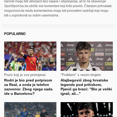
riječnik mogu biti uklonjeni bez najave i objašnjenja, ali to ne obavezuje
SportSport.ba da obriše sve komentare koji krše pravila. Čitanjem prihvatate
mogućnost da među komentarima mogu biti pronađeni sadržaji koji mogu
biti u suprotnosti sa vašim uvjerenjima.
POPULARNO
Poziv koji je sve promijenio
"Problemi" s novim brojem
Rodri je bio pred potpisom
Alajbegović zbog hrvatske
za Real, a onda je telefon
legende pod pritiskom,
zazvonio: Zbog njega sada
Pjanić ga brani: "Bio je veliki
ide u Barcelonu?
igrač, ali..."