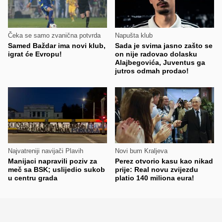
Čeka se samo zvanična potvrda
Napušta klub
Samed Baždar ima novi klub,
Sada je svima jasno zašto se
igrat će Evropu!
on nije radovao dolasku
Alajbegovića, Juventus ga
jutros odmah prodao!
Najvatreniji navijači Plavih
Novi bum Kraljeva
Manijaci napravili poziv za
Perez otvorio kasu kao nikad
meč sa BSK; uslijedio sukob
prije: Real novu zvijezdu
u centru grada
platio 140 miliona eura!