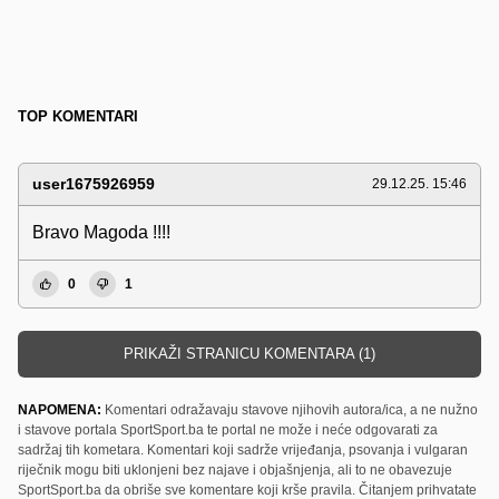
TOP KOMENTARI
user1675926959
29.12.25. 15:46
Bravo Magoda !!!!
0
1
PRIKAŽI STRANICU KOMENTARA (1)
NAPOMENA:
Komentari odražavaju stavove njihovih autora/ica, a ne nužno
i stavove portala SportSport.ba te portal ne može i neće odgovarati za
sadržaj tih kometara. Komentari koji sadrže vrijeđanja, psovanja i vulgaran
riječnik mogu biti uklonjeni bez najave i objašnjenja, ali to ne obavezuje
SportSport.ba da obriše sve komentare koji krše pravila. Čitanjem prihvatate