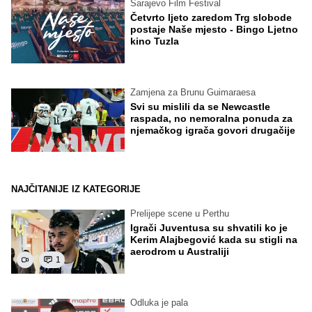
Sarajevo Film Festival
Četvrto ljeto zaredom Trg slobode
postaje Naše mjesto - Bingo Ljetno
kino Tuzla
Zamjena za Brunu Guimaraesa
Svi su mislili da se Newcastle
raspada, no nemoralna ponuda za
njemačkog igrača govori drugačije
NAJČITANIJE IZ KATEGORIJE
Prelijepe scene u Perthu
Igrači Juventusa su shvatili ko je
Kerim Alajbegović kada su stigli na
aerodrom u Australiji
1
Odluka je pala