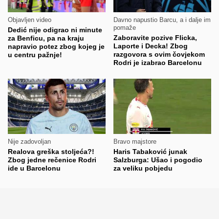
Objavljen video
Davno napustio Barcu, a i dalje im
pomaže
Dedić nije odigrao ni minute
Zaboravite pozive Flicka,
za Benficu, pa na kraju
Laporte i Decka! Zbog
napravio potez zbog kojeg je
razgovora s ovim čovjekom
u centru pažnje!
Rodri je izabrao Barcelonu
Nije zadovoljan
Bravo majstore
Realova greška stoljeća?!
Haris Tabaković junak
Zbog jedne rečenice Rodri
Salzburga: Ušao i pogodio
ide u Barcelonu
za veliku pobjedu