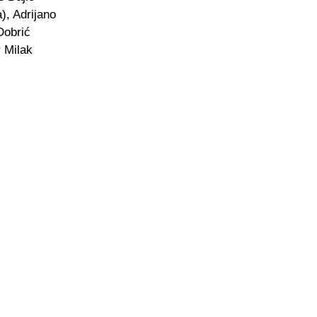
), Adrijano
Dobrić
 Milak