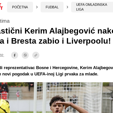
UEFA OMLADINSKA
POČETNA
FUDBAL
LIGA
stima
stični Kerim Alajbegović na
a i Bresta zabio i Liverpoolu!
:32,
di reprezentativac Bosne i Hercegovine, Kerim Alajbegov
e novi pogodak u UEFA-inoj Ligi prvaka za mlade.