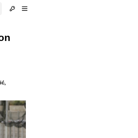
Otvori profil
Otvori meni
kon
ić,