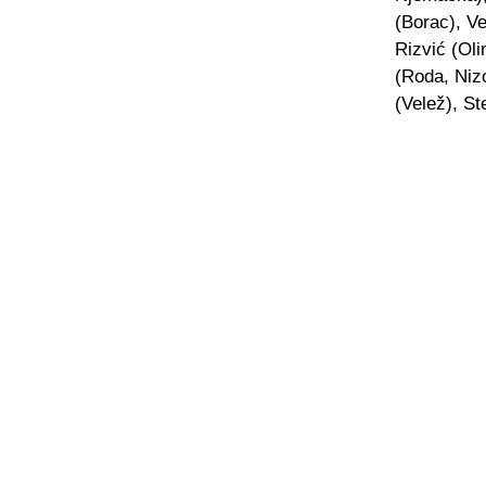
(Borac), V
Rizvić (Oli
(Roda, Niz
(Velež), St