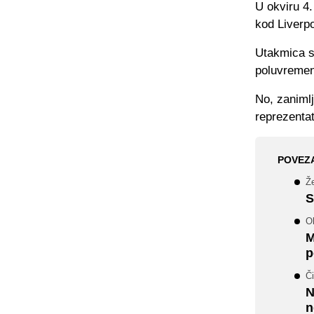
U okviru 4
kod Liverpo
Utakmica se
poluvreme
No, zanimlj
reprezenta
POVEZ
Že
S
Ob
M
p
Či
N
n