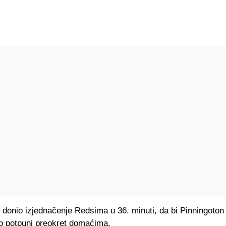
 donio izjednačenje Redsima u 36. minuti, da bi Pinningoton
io potpuni preokret domaćima.