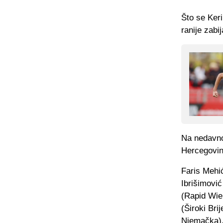
Što se Keri
ranije zabi
Na nedavno
Hercegovin
Faris Mehi
Ibrišimovi
(Rapid Wien
(Široki Br
Njemačka),