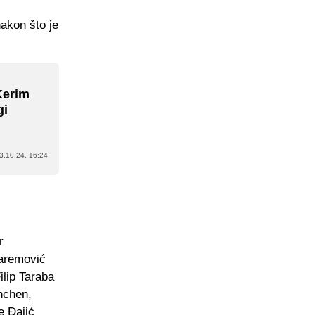
akon što je
Kerim
gi
3.10.24. 16:24
r
haremović
ilip Taraba
nchen,
e Đajić