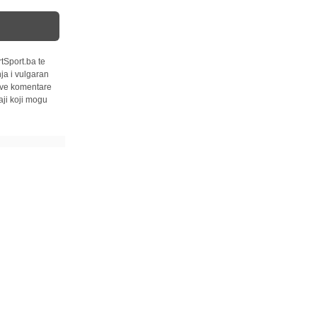
tSport.ba te
ja i vulgaran
 sve komentare
ji koji mogu