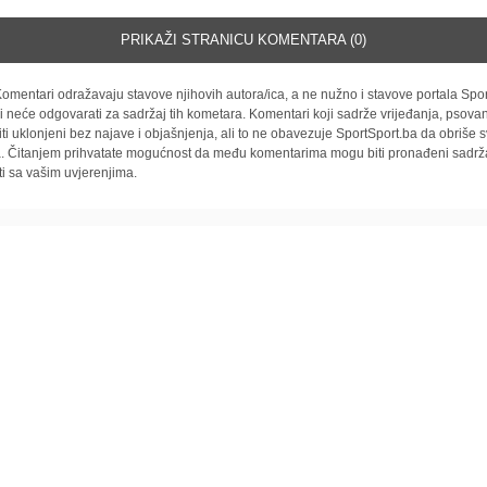
PRIKAŽI STRANICU KOMENTARA (0)
omentari odražavaju stavove njihovih autora/ica, a ne nužno i stavove portala Spor
i neće odgovarati za sadržaj tih kometara. Komentari koji sadrže vrijeđanja, psovan
iti uklonjeni bez najave i objašnjenja, ali to ne obavezuje SportSport.ba da obriše
la. Čitanjem prihvatate mogućnost da među komentarima mogu biti pronađeni sadrža
ti sa vašim uvjerenjima.