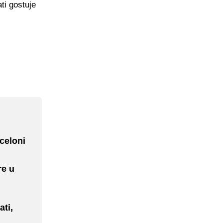
ti gostuje
rceloni
re u
ati,