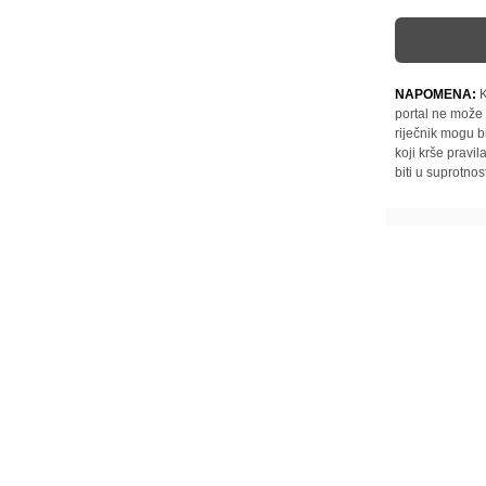
NAPOMENA:
K
portal ne može 
riječnik mogu b
koji krše pravi
biti u suprotnos