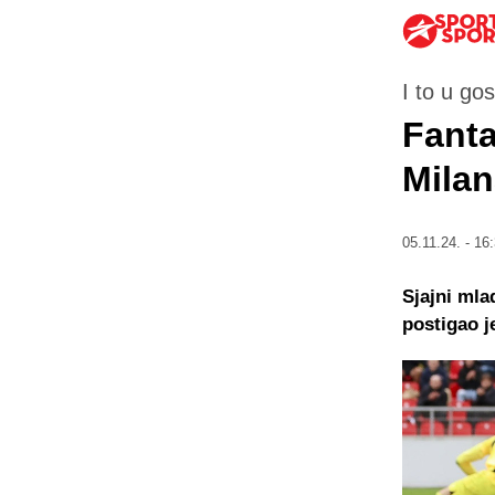
I to u go
Fanta
Milan
05.11.24. - 16
Sjajni mla
postigao j