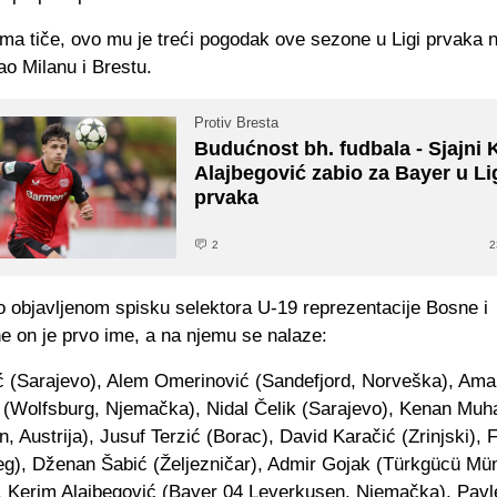
ma tiče, ovo mu je treći pogodak ove sezone u Ligi prvaka n
jao Milanu i Brestu.
Protiv Bresta
Budućnost bh. fudbala - Sjajni 
Alajbegović zabio za Bayer u Li
prvaka
2
2
 objavljenom spisku selektora U-19 reprezentacije Bosne i
e on je prvo ime, a na njemu se nalaze:
ć (Sarajevo), Alem Omerinović (Sandefjord, Norveška), Ama
ć (Wolfsburg, Njemačka), Nidal Čelik (Sarajevo), Kenan Mu
, Austrija), Jusuf Terzić (Borac), David Karačić (Zrinjski), F
ijeg), Dženan Šabić (Željezničar), Admir Gojak (Türkgücü Mü
 Kerim Alajbegović (Bayer 04 Leverkusen, Njemačka), Pavl