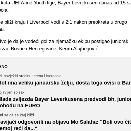
. kola UEFA-ine Youth lige, Bayer Leverkusen danas od 15 sa
ola.
 bliži kraju i Liverpool vodi s 2:1 nakon preokreta u drugo
nu.
ivo je da je vodeći gol za njemačku ekipu postigao juniorski
tivac Bosne i Hercegovine, Kerim Alajbegović.
ANO
li osvježiti sredinu terena Liverpoola
lot ima veliku januarsku želju, dosta toga ovisi o Ba
javljen spisak
lada zvijezda Bayer Leverkusena predvodi bh. junio
ohodu na EURO
ni se da se kraj bliži
avijači odgovorili na objavu Mo Salaha: "Boli ovo čit
emoj reći da..."