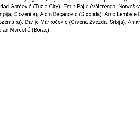
edad Garčević (Tuzla City), Emin Pajić (Vålerenga, Norveška
mpija, Slovenija), Ajdin Beganović (Sloboda), Arno Lembale 
ozemska), Darije Markočević (Crvena Zvezda, Srbija), Amar
efan Marčetić (Borac).