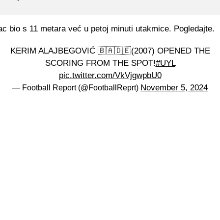
lac bio s 11 metara već u petoj minuti utakmice. Pogledajte.
KERIM ALAJBEGOVIĆ 🇧🇦🇩🇪(2007) OPENED THE
SCORING FROM THE SPOT!
#UYL
pic.twitter.com/VkVjgwpbU0
November 5, 2024
— Football Report (@FootballReprt)