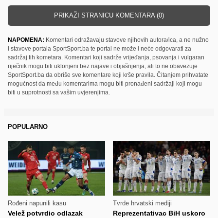
PRIKAŽI STRANICU KOMENTARA (0)
NAPOMENA:
Komentari odražavaju stavove njihovih autora/ica, a ne nužno
i stavove portala SportSport.ba te portal ne može i neće odgovarati za
sadržaj tih kometara. Komentari koji sadrže vrijeđanja, psovanja i vulgaran
riječnik mogu biti uklonjeni bez najave i objašnjenja, ali to ne obavezuje
SportSport.ba da obriše sve komentare koji krše pravila. Čitanjem prihvatate
mogućnost da među komentarima mogu biti pronađeni sadržaji koji mogu
biti u suprotnosti sa vašim uvjerenjima.
POPULARNO
Rođeni napunili kasu
Tvrde hrvatski mediji
Velež potvrdio odlazak
Reprezentativac BiH uskoro