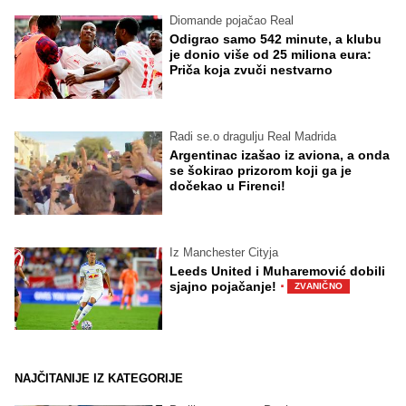
Diomande pojačao Real
Odigrao samo 542 minute, a klubu
je donio više od 25 miliona eura:
Priča koja zvuči nestvarno
Radi se.o dragulju Real Madrida
Argentinac izašao iz aviona, a onda
se šokirao prizorom koji ga je
dočekao u Firenci!
Iz Manchester Cityja
Leeds United i Muharemović dobili
·
sjajno pojačanje!
ZVANIČNO
NAJČITANIJE IZ KATEGORIJE