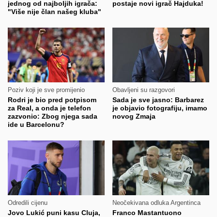
jednog od najboljih igrača:
postaje novi igrač Hajduka!
"Više nije član našeg kluba"
Poziv koji je sve promijenio
Obavljeni su razgovori
Rodri je bio pred potpisom
Sada je sve jasno: Barbarez
za Real, a onda je telefon
je objavio fotografiju, imamo
zazvonio: Zbog njega sada
novog Zmaja
ide u Barcelonu?
Odredili cijenu
Neočekivana odluka Argentinca
Jovo Lukić puni kasu Cluja,
Franco Mastantuono