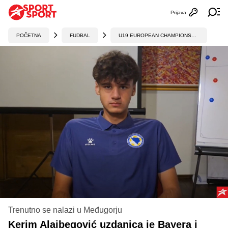
Prijava
Otvori profi
Ot
POČETNA
FUDBAL
U19 EUROPEAN CHAMPIONSHIP
Trenutno se nalazi u Međugorju
Kerim Alajbegović uzdanica je Bayera i