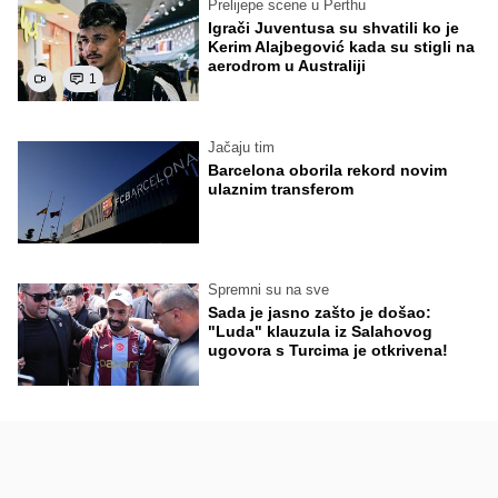
Prelijepe scene u Perthu
Igrači Juventusa su shvatili ko je
Kerim Alajbegović kada su stigli na
aerodrom u Australiji
1
Jačaju tim
Barcelona oborila rekord novim
ulaznim transferom
Spremni su na sve
Sada je jasno zašto je došao:
"Luda" klauzula iz Salahovog
ugovora s Turcima je otkrivena!