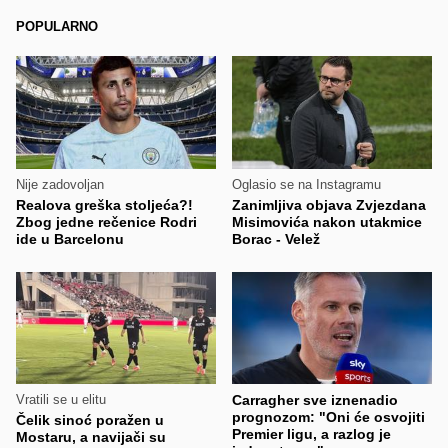
POPULARNO
Nije zadovoljan
Oglasio se na Instagramu
Realova greška stoljeća?!
Zanimljiva objava Zvjezdana
Zbog jedne rečenice Rodri
Misimovića nakon utakmice
ide u Barcelonu
Borac - Velež
Vratili se u elitu
Carragher sve iznenadio
prognozom: "Oni će osvojiti
Čelik sinoć poražen u
Premier ligu, a razlog je
Mostaru, a navijači su