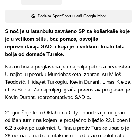
Dodajte SportSport u vaš Google izbor
Sinoć je u Istanbulu završeno SP za košarkaše koje
je u velikom stilu, bez poraza, osvojila
reprezentacija SAD-a koja je u velikom finalu bila
bolja od domaće Turske.
Nakon finala proglašena je i najbolja petorka prvenstva.
U najbolju petorku Mundobasketa izabrani su Miloš
Teodosić. Hidayet Turkoglu, Kevin Durant, Linas Kleiza
i Lus Scola. Za najboljeg igrača prvenstav proglašen je
Kevin Durant, reprezentativac SAD-a.
21-godišnje krilo Oklahoma City Thundera je odigrao
odličan turnir na kojem je prosječno bilježio 22.1 poen i
6.2 skoka po utakmici. U finalu protiv Turske ubacio je
28 poena, a najbolju utakmicu je odigrao u polufinalu