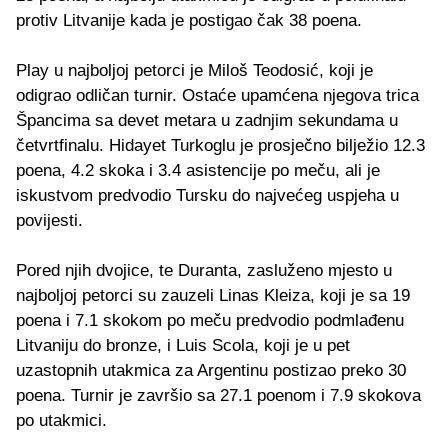
protiv Litvanije kada je postigao čak 38 poena.
Play u najboljoj petorci je Miloš Teodosić, koji je
odigrao odličan turnir. Ostaće upamćena njegova trica
Špancima sa devet metara u zadnjim sekundama u
četvrtfinalu. Hidayet Turkoglu je prosječno bilježio 12.3
poena, 4.2 skoka i 3.4 asistencije po meču, ali je
iskustvom predvodio Tursku do najvećeg uspjeha u
povijesti.
Pored njih dvojice, te Duranta, zasluženo mjesto u
najboljoj petorci su zauzeli Linas Kleiza, koji je sa 19
poena i 7.1 skokom po meču predvodio podmlađenu
Litvaniju do bronze, i Luis Scola, koji je u pet
uzastopnih utakmica za Argentinu postizao preko 30
poena. Turnir je završio sa 27.1 poenom i 7.9 skokova
po utakmici.