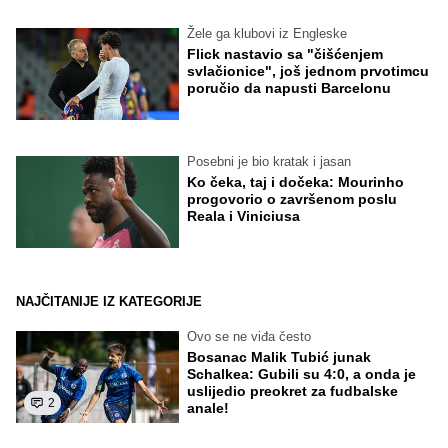
Žele ga klubovi iz Engleske
Flick nastavio sa "čišćenjem
svlačionice", još jednom prvotimcu
poručio da napusti Barcelonu
Posebni je bio kratak i jasan
Ko čeka, taj i dočeka: Mourinho
progovorio o završenom poslu
Reala i Viniciusa
NAJČITANIJE IZ KATEGORIJE
Ovo se ne viđa često
Bosanac Malik Tubić junak
Schalkea: Gubili su 4:0, a onda je
uslijedio preokret za fudbalske
2
anale!