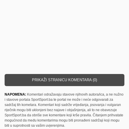
PRIKAŽI STRANICU KOMENTARA (0)
NAPOMENA:
Komentari odražavaju stavove njihovih autora/ica, a ne nužno
i stavove portala SportSport.ba te portal ne može i neće odgovarati za
sadržaj tih kometara. Komentari koji sadrže vrijeđanja, psovanja i vulgaran
riječnik mogu biti uklonjeni bez najave i objašnjenja, ali to ne obavezuje
SportSport.ba da obriše sve komentare koji krše pravila. Čitanjem prihvatate
mogućnost da među komentarima mogu biti pronađeni sadržaji koji mogu
biti u suprotnosti sa vašim uvjerenjima.