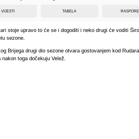
VIJESTI
TABELA
RASPOR
ari stoje upravo to će se i dogoditi i neko drugi će voditi Širo
elu sezone.
kog Brijega drugi dio sezone otvara gostovanjem kod Rudara
a nakon toga dočekuju Velež.