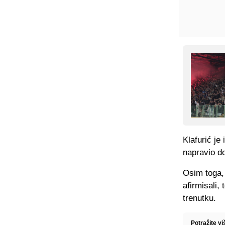
Klafurić je
napravio do
Osim toga, 
afirmisali,
trenutku.
Potražite v