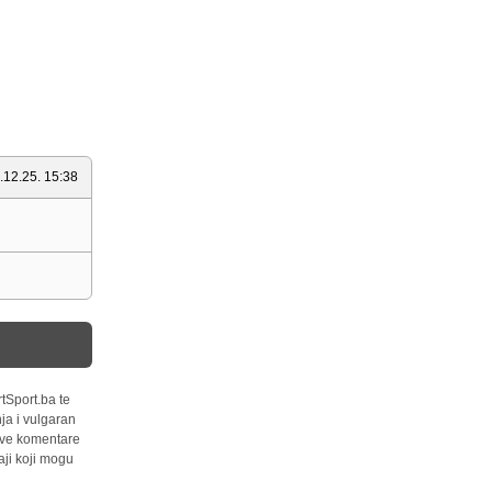
.12.25. 15:38
tSport.ba te
ja i vulgaran
 sve komentare
ji koji mogu