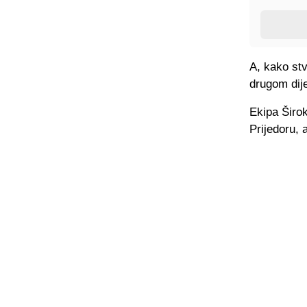
A, kako stv
drugom dij
Ekipa Širo
Prijedoru, 