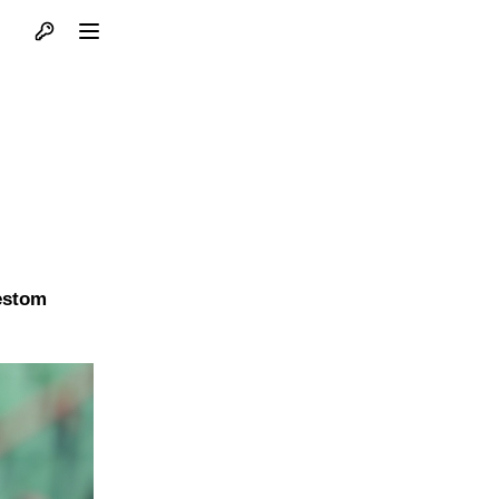
Otvori profil
Otvori meni
šestom