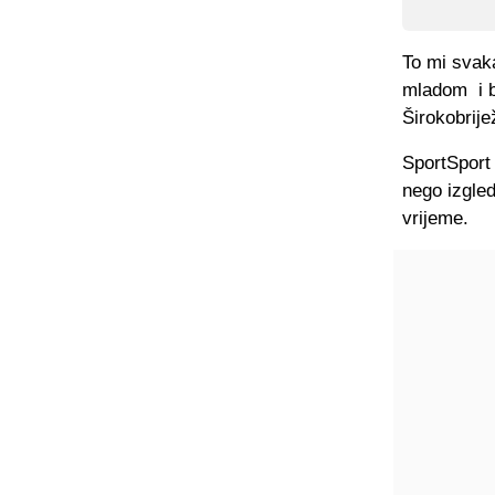
To mi svaka
mladom i b
Širokobrij
SportSport 
nego izgle
vrijeme.