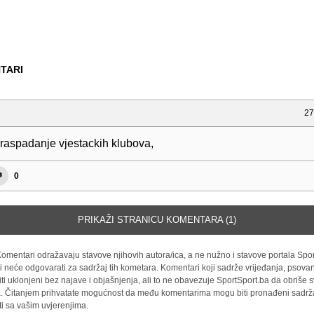
TARI
27
 raspadanje vjestackih klubova,
0
PRIKAŽI STRANICU KOMENTARA (1)
omentari odražavaju stavove njihovih autora/ica, a ne nužno i stavove portala Spor
i neće odgovarati za sadržaj tih kometara. Komentari koji sadrže vrijeđanja, psovan
iti uklonjeni bez najave i objašnjenja, ali to ne obavezuje SportSport.ba da obriše
la. Čitanjem prihvatate mogućnost da među komentarima mogu biti pronađeni sadrža
ti sa vašim uvjerenjima.