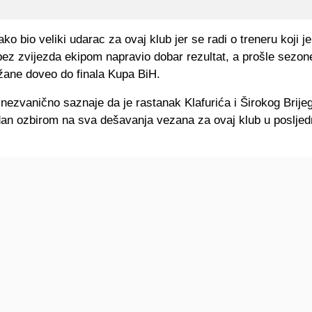
ko bio veliki udarac za ovaj klub jer se radi o treneru koji j
ez zvijezda ekipom napravio dobar rezultat, a prošle sezone
ežane doveo do finala Kupa BiH.
nezvanično saznaje da je rastanak Klafurića i Širokog Brije
dan ozbirom na sva dešavanja vezana za ovaj klub u posljed