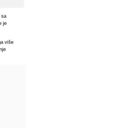
e sa
 je
ga više
nje