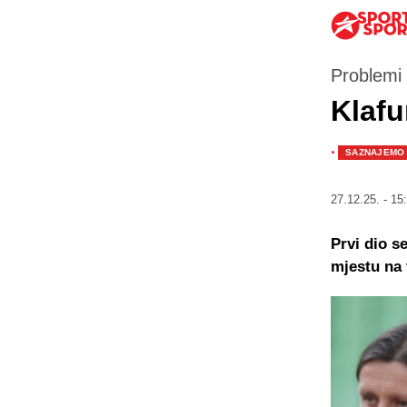
Problemi 
Klafu
·
SAZNAJEMO
27.12.25. - 15
Prvi dio s
mjestu na 