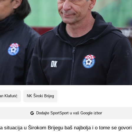
n Klafurić
NK Široki Brijeg
Dodajte SportSport u vaš Google izbor
da situacija u Širokom Brijegu baš najbolja i o tome se govor