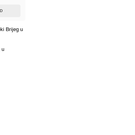
ED
ki Brijeg u
 u