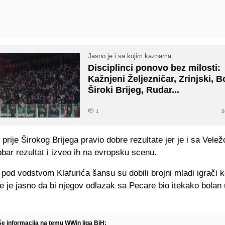
Jasno je i sa kojim kaznama
Disciplinci ponovo bez milosti:
Kažnjeni Željezničar, Zrinjski, B
Široki Brijeg, Rudar...
1
2
 i prije Širokog Brijega pravio dobre rezultate jer je i sa Vele
bar rezultat i izveo ih na evropsku scenu.
pod vodstvom Klafurića šansu su dobili brojni mladi igrači k
 te je jasno da bi njegov odlazak sa Pecare bio itekako bola
iše informacija na temu WWin liga BiH: