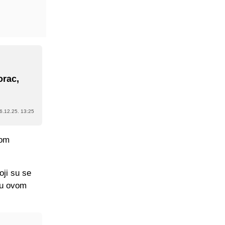
orac,
6.12.25. 13:25
žom
oji su se
n u ovom