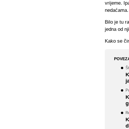
vrijeme. Ip
nedaćama.
Bilo je tu 
jedna od nj
Kako se čin
POVEZ
Št
K
j
Pr
K
g
R
K
d