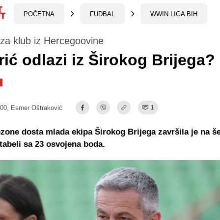
POČETNA
FUDBAL
WWIN LIGA BIH
za klub iz Hercegoovine
rić odlazi iz Širokog Brijega?
:00,
Esmer Oštraković
1
ezone dosta mlada ekipa Širokog Brijega završila je na 
tabeli sa 23 osvojena boda.