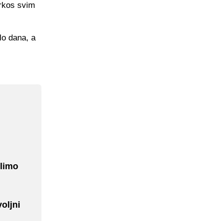
prkos svim
lo dana, a
elimo
oljni