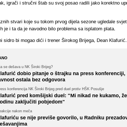
ak, igrači i stručni štab su svoj posao radili jako korektno u
raznih stvari koje su tokom prvog dijela sezone ugledale svjet
ih je i ta da je navodno bilo problema sa isplatom plata.
i sidro bi mogao dići i trener Širokog Brijega, Dean Klafurić.
ANO
a se dešava u NK Široki Brijeg?
lafurić dobio pitanje o štrajku na press konferenciji,
avnost ostala bez odgovora
ess konferencija NK Široki Brijeg pred duel protiv HŠK Posušje
lafurić pred komšijski duel: "Mi nikad ne kukamo, ž
odinu zaključiti pobjedom"
eakcije nakon meča
lafuriću se nije previše govorilo, u Radniku prezadov
ešavanjima