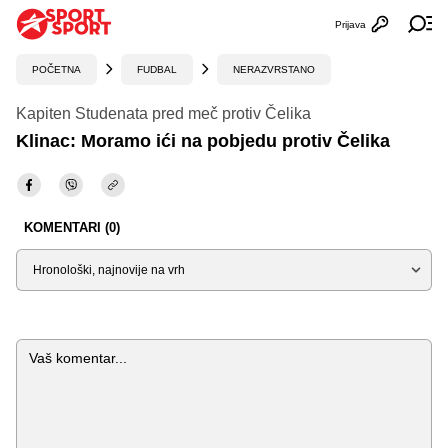
Prijava
Otvori profi
Ot
POČETNA
FUDBAL
NERAZVRSTANO
Kapiten Studenata pred meč protiv Čelika
Klinac: Moramo ići na pobjedu protiv Čelika
KOMENTARI (0)
Sortiraj
Komentar