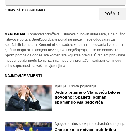
Ostalo još
1500
karaktera
POŠALJI
NAPOMENA:
Komentari odražavaju stavove njihovih autora/ica, a ne nužno
i stavove portala SportSport.ba te portal ne može i neće odgovarati za
sadržaj tih kometara. Komentari koji sadrže vrijeđanja, psovanja i vulgaran
riječnik mogu biti uklonjeni bez najave i objašnjenja, ali to ne obavezuje
SportSport.ba da obriše sve komentare koji krše pravila. Čitanjem prihvatate
mogućnost da među komentarima mogu biti pronađeni sadržaji koji mogu
biti u suprotnosti sa vašim uvjerenjima.
NAJNOVIJE VIJESTI
Vjeruje u nova pojačanja
Jedno pitanje o Vlahoviću bilo je
dovoljno: Spalletti odmah
spomenuo Alajbegovića
Njegov status u ekipi se drastično mijenja
Zna se ko je najveći gubitnik u