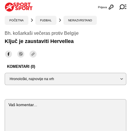
Prijava
Otvori profi
Ot
POČETNA
FUDBAL
NERAZVRSTANO
Bh. košarkaši večeras protiv Belgije
Ključ je zaustaviti Hervellea
KOMENTARI (0)
Sortiraj
Komentar