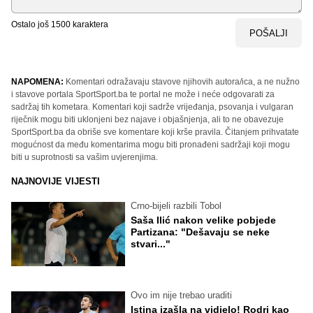
Ostalo još
1500
karaktera
POŠALJI
NAPOMENA:
Komentari odražavaju stavove njihovih autora/ica, a ne nužno
i stavove portala SportSport.ba te portal ne može i neće odgovarati za
sadržaj tih kometara. Komentari koji sadrže vrijeđanja, psovanja i vulgaran
riječnik mogu biti uklonjeni bez najave i objašnjenja, ali to ne obavezuje
SportSport.ba da obriše sve komentare koji krše pravila. Čitanjem prihvatate
mogućnost da među komentarima mogu biti pronađeni sadržaji koji mogu
biti u suprotnosti sa vašim uvjerenjima.
NAJNOVIJE VIJESTI
Crno-bijeli razbili Tobol
Saša Ilić nakon velike pobjede
Partizana: "Dešavaju se neke
stvari..."
Ovo im nije trebao uraditi
Istina izašla na vidjelo! Rodri kao