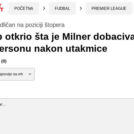
POČETNA
FUDBAL
PREMIER LEAGUE
ličan na poziciji štopera
 otkrio šta je Milner dobaciv
ersonu nakon utakmice
(0)