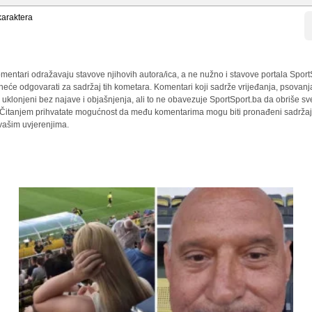
araktera
mentari odražavaju stavove njihovih autora/ica, a ne nužno i stavove portala Sport
 neće odgovarati za sadržaj tih kometara. Komentari koji sadrže vrijeđanja, psovanj
i uklonjeni bez najave i objašnjenja, ali to ne obavezuje SportSport.ba da obriše 
a. Čitanjem prihvatate mogućnost da među komentarima mogu biti pronađeni sadržaji
 vašim uvjerenjima.