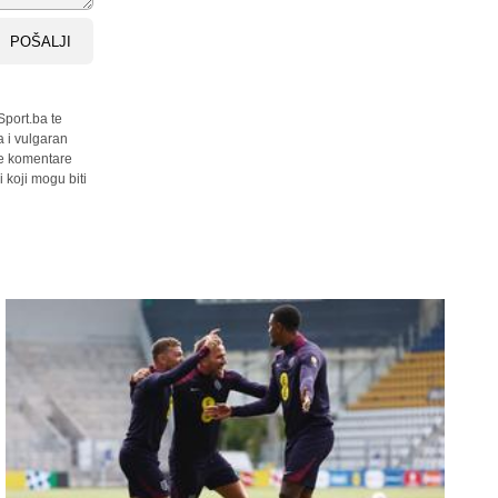
POŠALJI
Sport.ba te
a i vulgaran
sve komentare
 koji mogu biti