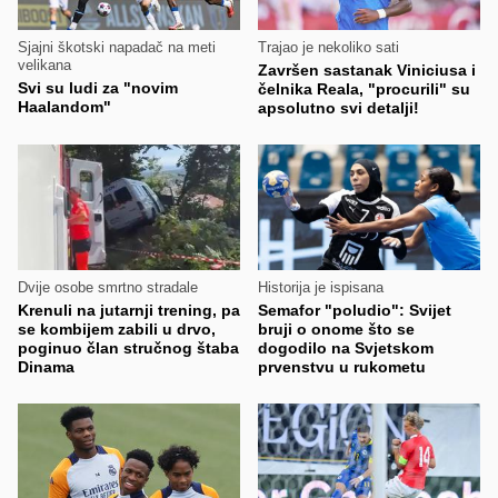
Sjajni škotski napadač na meti
Trajao je nekoliko sati
velikana
Završen sastanak Viniciusa i
Svi su ludi za "novim
čelnika Reala, "procurili" su
Haalandom"
apsolutno svi detalji!
Dvije osobe smrtno stradale
Historija je ispisana
Krenuli na jutarnji trening, pa
Semafor "poludio": Svijet
se kombijem zabili u drvo,
bruji o onome što se
poginuo član stručnog štaba
dogodilo na Svjetskom
Dinama
prvenstvu u rukometu