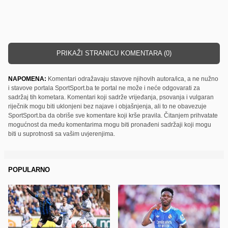
PRIKAŽI STRANICU KOMENTARA (0)
NAPOMENA:
Komentari odražavaju stavove njihovih autora/ica, a ne nužno
i stavove portala SportSport.ba te portal ne može i neće odgovarati za
sadržaj tih kometara. Komentari koji sadrže vrijeđanja, psovanja i vulgaran
riječnik mogu biti uklonjeni bez najave i objašnjenja, ali to ne obavezuje
SportSport.ba da obriše sve komentare koji krše pravila. Čitanjem prihvatate
mogućnost da među komentarima mogu biti pronađeni sadržaji koji mogu
biti u suprotnosti sa vašim uvjerenjima.
POPULARNO