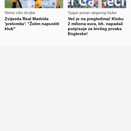
Nema više dvojbe
Sjajan posao njegovog kluba
Zvijezda Real Madrida
Već je na pregledima! Klubu
'prelomila': "Želim napustiti
2 miliona eura, bh. napadač
klub"
potpisuje za bivšeg prvaka
Engleske!