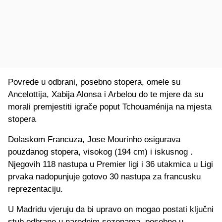
Povrede u odbrani, posebno stopera, omele su
Ancelottija, Xabija Alonsa i Arbelou do te mjere da su
morali premjestiti igrače poput Tchouaménija na mjesta
stopera
Dolaskom Francuza, Jose Mourinho osigurava
pouzdanog stopera, visokog (194 cm) i iskusnog .
Njegovih 118 nastupa u Premier ligi i 36 utakmica u Ligi
prvaka nadopunjuje gotovo 30 nastupa za francusku
reprezentaciju.
U Madridu vjeruju da bi upravo on mogao postati ključni
stub odbrane u narednim sezonama, posebno u