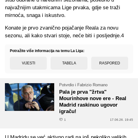
najvažnijim utakmicama Lige prvaka, gdje se traži
mirnoća, snaga i iskustvo.
Konate je prvo zvanično pojačanje Reala za novu
sezonu, ali kako stvari stoje, neće biti i posljednje.4
Potražite više informacija na temu La Liga:
VIJESTI
TABELA
RASPORED
Potvrdio i Fabrizio Romano
Pala je prva "žrtva"
Mourinhove nove ere - Real
Madrid raskinuo ugovor
igraču!
1
17.06.26. 19:45
U Madridu se već aktivno radi na još nekoliko velikih