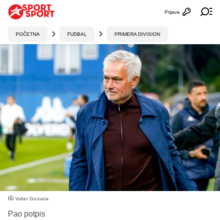
Prijava
Otvori profi
Ot
POČETNA
FUDBAL
PRIMERA DIVISION
Valter Gouveia
Pao potpis