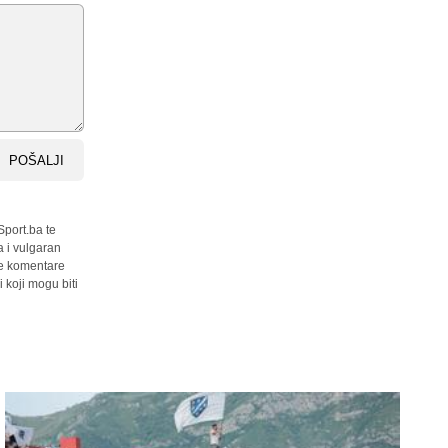
POŠALJI
Sport.ba te
a i vulgaran
sve komentare
 koji mogu biti