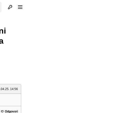
Otvori profil
Otvori meni
ni
a
.04.25. 14:56
Odgovori