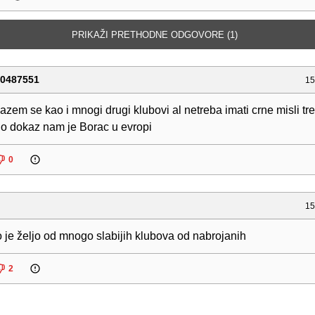
PRIKAŽI PRETHODNE ODGOVORE (1)
90487551
15
lazem se kao i mnogi drugi klubovi al netreba imati crne misli tre
no dokaz nam je Borac u evropi
0
15
 je željo od mnogo slabijih klubova od nabrojanih
2