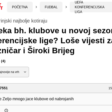
UEFA
POČETNA
FUDBAL
KONFERENCIJSKA
LIGA
injski najbolje kotiraju
eka bh. klubove u novoj sezo
rencijske lige? Loše vijesti z
zničar i Široki Brijeg
(4)
7551
15
je Zeljo mnogo jace klubove od nabrojanih