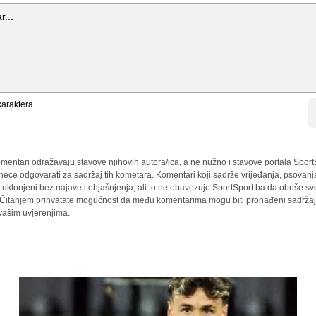
araktera
mentari odražavaju stavove njihovih autora/ica, a ne nužno i stavove portala Sport
 neće odgovarati za sadržaj tih kometara. Komentari koji sadrže vrijeđanja, psovanj
i uklonjeni bez najave i objašnjenja, ali to ne obavezuje SportSport.ba da obriše 
a. Čitanjem prihvatate mogućnost da među komentarima mogu biti pronađeni sadržaji
 vašim uvjerenjima.