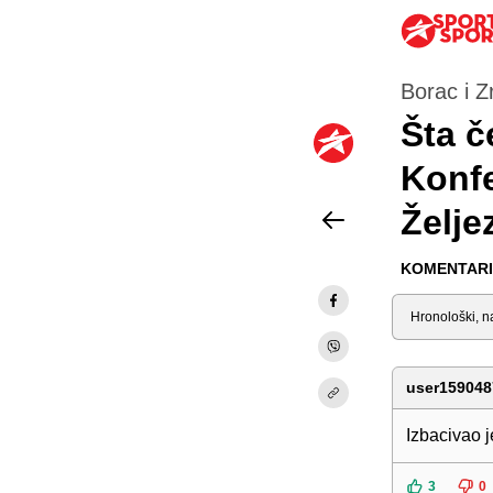
Borac i Zr
Šta č
Konfe
Želje
KOMENTARI 
Sortiraj
user159048
Izbacivao 
3
0