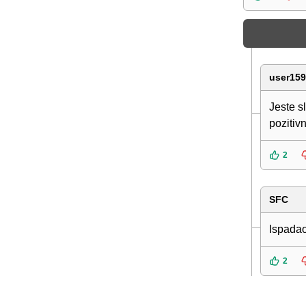
user15
Jeste s
pozitiv
2
SFC
Ispadao
2