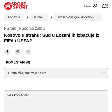
Prijava
Otvori profi
Ot
POČETNA
FUDBAL
WORLD CUP QUALIFICATION, UEFA
FS Srbije podnio žalbu
Kosovo u strahu: Sud u Lozani ih izbacuje iz
FIFA i UEFA?
KOMENTARI (0)
Sortiraj
Komentar