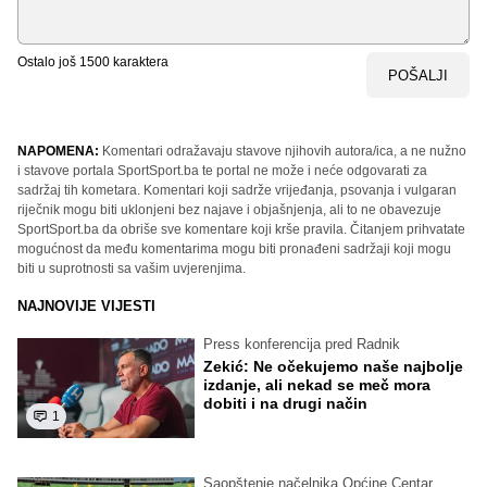
Ostalo još
1500
karaktera
POŠALJI
NAPOMENA:
Komentari odražavaju stavove njihovih autora/ica, a ne nužno
i stavove portala SportSport.ba te portal ne može i neće odgovarati za
sadržaj tih kometara. Komentari koji sadrže vrijeđanja, psovanja i vulgaran
riječnik mogu biti uklonjeni bez najave i objašnjenja, ali to ne obavezuje
SportSport.ba da obriše sve komentare koji krše pravila. Čitanjem prihvatate
mogućnost da među komentarima mogu biti pronađeni sadržaji koji mogu
biti u suprotnosti sa vašim uvjerenjima.
NAJNOVIJE VIJESTI
Press konferencija pred Radnik
Zekić: Ne očekujemo naše najbolje
izdanje, ali nekad se meč mora
dobiti i na drugi način
1
Saopštenje načelnika Općine Centar