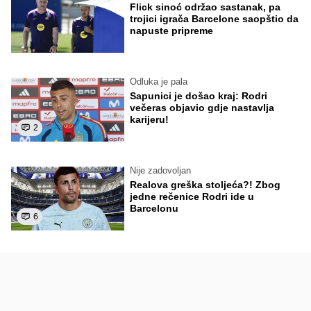
Flick sinoć održao sastanak, pa
trojici igrača Barcelone saopštio da
napuste pripreme
Odluka je pala
Sapunici je došao kraj: Rodri
večeras objavio gdje nastavlja
karijeru!
2
Nije zadovoljan
Realova greška stoljeća?! Zbog
jedne rečenice Rodri ide u
Barcelonu
6