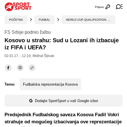
Prijava
Otvori profi
Ot
POČETNA
FUDBAL
WORLD CUP QUALIFICATION, UEFA
FS Srbije podnio žalbu
Kosovo u strahu: Sud u Lozani ih izbacuje
iz FIFA i UEFA?
02.01.17. - 12:19,
Midhat Šljivak
Teme:
Fudbalska reprezentacija Kosova
Dodajte SportSport u vaš Google izbor
Predsjednik Fudbalskog saveza Kosova Fadil Vokri
strahuje od mogućeg izbacivanja ove reprezentacije