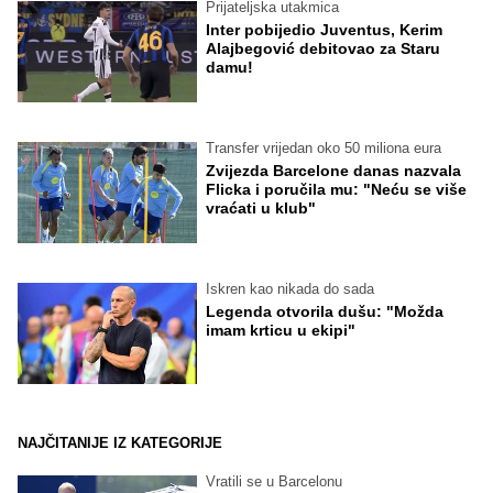
Prijateljska utakmica
Inter pobijedio Juventus, Kerim
Alajbegović debitovao za Staru
damu!
Transfer vrijedan oko 50 miliona eura
Zvijezda Barcelone danas nazvala
Flicka i poručila mu: "Neću se više
vraćati u klub"
Iskren kao nikada do sada
Legenda otvorila dušu: "Možda
imam krticu u ekipi"
NAJČITANIJE IZ KATEGORIJE
Vratili se u Barcelonu