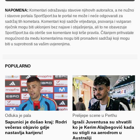
NAPOMENA:
Komentari odražavaju stavove njihovih autora/ica, a ne nužno
i stavove portala SportSport.ba te portal ne može i neće odgovarati za
sadržaj tih kometara. Komentari koji sadrže vrijeđanja, psovanja i vulgaran
riječnik mogu biti uklonjeni bez najave i objašnjenja, ali to ne obavezuje
SportSport.ba da obriše sve komentare koji krše pravila. Čitanjem prihvatate
mogućnost da među komentarima mogu biti pronađeni sadržaji koji mogu
biti u suprotnosti sa vašim uvjerenjima.
POPULARNO
Odluka je pala
Prelijepe scene u Perthu
Sapunici je došao kraj: Rodri
Igrači Juventusa su shvatili
večeras objavio gdje
ko je Kerim Alajbegović kada
nastavlja karijeru!
su stigli na aerodrom u
Australiji