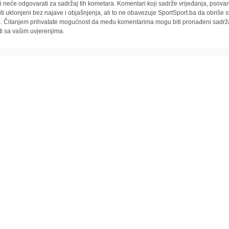
i neće odgovarati za sadržaj tih kometara. Komentari koji sadrže vrijeđanja, psovan
iti uklonjeni bez najave i objašnjenja, ali to ne obavezuje SportSport.ba da obriše
la. Čitanjem prihvatate mogućnost da među komentarima mogu biti pronađeni sadrža
ti sa vašim uvjerenjima.