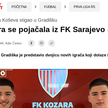
POČETNA
FUDBAL
PRVA LIGA RS
a Koševa stigao u Gradišku
a se pojačala iz FK Sarajevo
:44,
Adis Ćesko
Gradiška je predstavio dvojicu novih igrača koji dolaze 