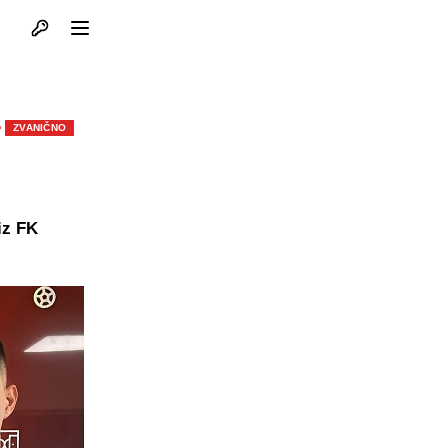
Otvori profil
Otvori meni
·
ZVANIČNO
iz FK