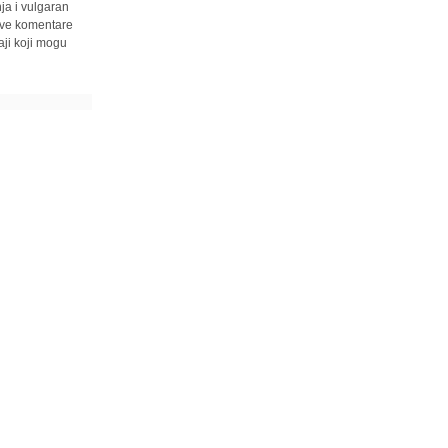
ja i vulgaran
 sve komentare
ji koji mogu