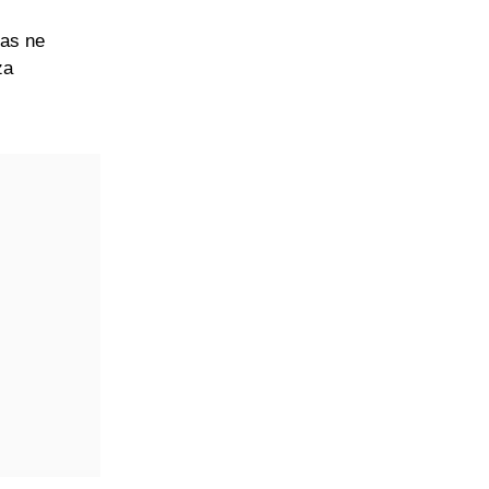
nas ne
za