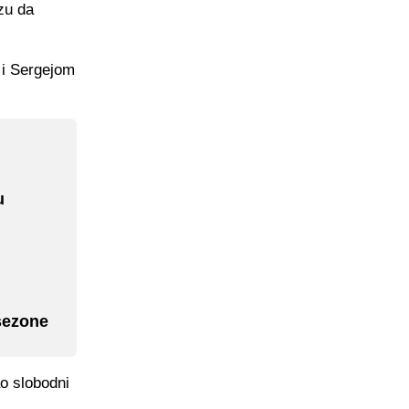
zu da
 i Sergejom
u
sezone
ao slobodni