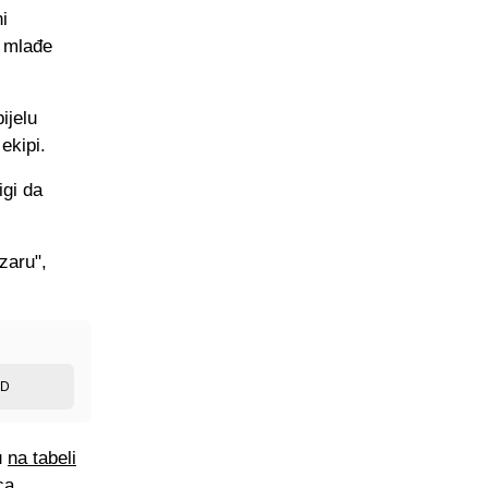
i
a mlađe
ijelu
ekipi.
igi da
zaru",
ED
u
na tabeli
ca.