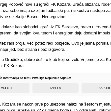
rgej Popović novi su igrači FK Kozara. Braća blizanci, rođen
, iza sebe imaju ozbiljan fudbalski put i iskustvo nastupa z
tivne selekcije Bosne i Hercegovine.
dolaze kao slobodni igrači iz FK Sarajevo, pravo u crveno-b
premni da svojim kvalitetom i energijom daju dodatni impuls 
tez radi broja, već potez radi pobjede. Ovo je jasna poruka l
naprijed, bez straha i bez izgovora.
 u Gradišku, dobro došli u klub koji se voli. Vrijeme je za Ko
 iz FK Kozara.
iše informacija na temu Prva liga Republike Srpske:
VIJESTI
TABELA
RASPOR
, Kozara se nakon prve polusezone nalazi na šestom mjest
Republike Srpske
sa 22 osvojena boda u 15 odigranih utakmi