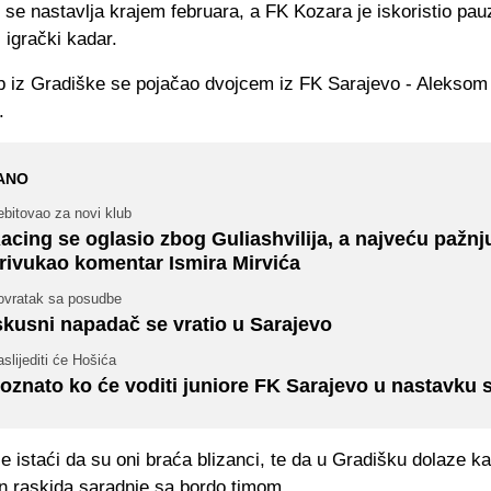
se nastavlja krajem februara, a FK Kozara je iskoristio pau
 igrački kadar.
b iz Gradiške se pojačao dvojcem iz FK Sarajevo - Aleksom
.
ANO
bitovao za novi klub
acing se oglasio zbog Guliashvilija, a najveću pažnj
rivukao komentar Ismira Mirvića
ovratak sa posudbe
skusni napadač se vratio u Sarajevo
slijediti će Hošića
oznato ko će voditi juniore FK Sarajevo u nastavku 
je istaći da su oni braća blizanci, te da u Gradišku dolaze k
on raskida saradnje sa bordo timom.