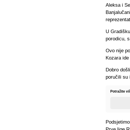
Aleksa i Se
Banjalučani
reprezenta
U Gradišku 
porodicu, s
Ovo nije po
Kozara ide 
Dobro došli
poručili su
Potražite v
Podsjetimo
Prve lige 