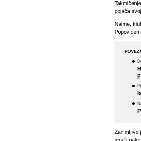
Takmičenje 
pojača svoj
Naime, klu
Popovićem
POVEZ
De
R
p
P
I
Na
P
Zanimljivo 
igrači nak