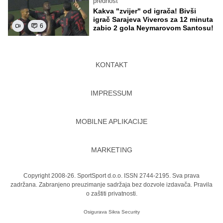
prednost
Kakva "zvijer" od igrača! Bivši
igrač Sarajeva Viveros za 12 minuta
6
zabio 2 gola Neymarovom Santosu!
KONTAKT
IMPRESSUM
MOBILNE APLIKACIJE
MARKETING
Copyright 2008-26. SportSport d.o.o. ISSN 2744-2195. Sva prava
zadržana. Zabranjeno preuzimanje sadržaja bez dozvole izdavača.
Pravila
o zaštiti privatnosti.
Osigurava
Sikra Security