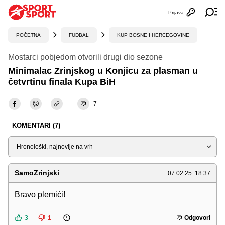
Prijava
Otvori profi
Ot
POČETNA
FUDBAL
KUP BOSNE I HERCEGOVINE
Mostarci pobjedom otvorili drugi dio sezone
Minimalac Zrinjskog u Konjicu za plasman u
četvrtinu finala Kupa BiH
7
KOMENTARI (7)
Sortiraj
SamoZrinjski
07.02.25. 18:37
Bravo plemići!
3
1
Odgovori