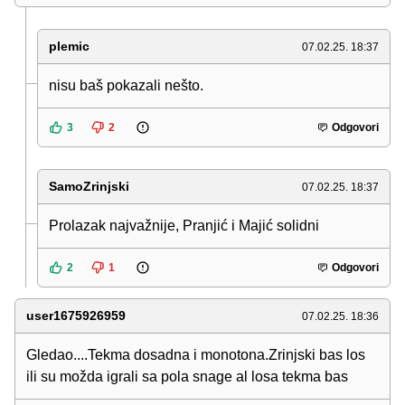
plemic
07.02.25. 18:37
nisu baš pokazali nešto.
3
2
Odgovori
SamoZrinjski
07.02.25. 18:37
Prolazak najvažnije, Pranjić i Majić solidni
2
1
Odgovori
user1675926959
07.02.25. 18:36
Gledao....Tekma dosadna i monotona.Zrinjski bas los
ili su možda igrali sa pola snage al losa tekma bas