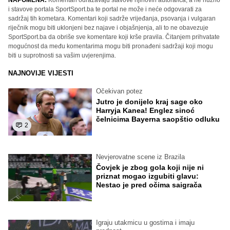
NAPOMENA:
Komentari odražavaju stavove njihovih autora/ica, a ne nužno
i stavove portala SportSport.ba te portal ne može i neće odgovarati za
sadržaj tih kometara. Komentari koji sadrže vrijeđanja, psovanja i vulgaran
riječnik mogu biti uklonjeni bez najave i objašnjenja, ali to ne obavezuje
SportSport.ba da obriše sve komentare koji krše pravila. Čitanjem prihvatate
mogućnost da među komentarima mogu biti pronađeni sadržaji koji mogu
biti u suprotnosti sa vašim uvjerenjima.
NAJNOVIJE VIJESTI
Očekivan potez
Jutro je donijelo kraj sage oko
Harryja Kanea! Englez sinoć
čelnicima Bayerna saopštio odluku
2
Nevjerovatne scene iz Brazila
Čovjek je zbog gola koji nije ni
priznat mogao izgubiti glavu:
Nestao je pred očima saigrača
Igraju utakmicu u gostima i imaju