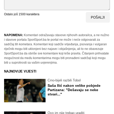
Ostalo još
1500
karaktera
POŠALJI
NAPOMENA:
Komentari odražavaju stavove njihovih autora/ica, a ne nužno
i stavove portala SportSport.ba te portal ne može i neće odgovarati za
sadržaj tih kometara. Komentari koji sadrže vrijeđanja, psovanja i vulgaran
riječnik mogu biti uklonjeni bez najave i objašnjenja, ali to ne obavezuje
SportSport.ba da obriše sve komentare koji krše pravila. Čitanjem prihvatate
mogućnost da među komentarima mogu biti pronađeni sadržaji koji mogu
biti u suprotnosti sa vašim uvjerenjima.
NAJNOVIJE VIJESTI
Crno-bijeli razbili Tobol
Saša Ilić nakon velike pobjede
Partizana: "Dešavaju se neke
stvari..."
Ovo im nije trebao uraditi