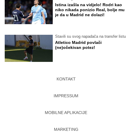
Istina izašla na vidjelo! Rodri kao
niko nikada ponizio Real, bolje mu
je da u Madrid ne dolazi!
Stavili su svog napadača na transfer listu
Atletico Madrid povlači
(ne)očekivan potez!
KONTAKT
IMPRESSUM
MOBILNE APLIKACIJE
MARKETING