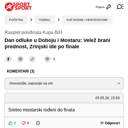
Prijava
Otvori profi
Ot
POČETNA
FUDBAL
KUP BOSNE I HERCEGOVINE
Rasplet polufinala Kupa BiH
Dan odluke u Doboju i Mostaru: Velež brani
prednost, Zrinjski ide po finale
3
KOMENTARI (3)
Sortiraj
05.05.26. 15:50
Sretno mostarski rođeni do finala
1
0
Odgovori