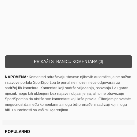
PRIKAŽI STRANICU KOMENTARA (0)
NAPOMENA:
Komentari odražavaju stavove njihovih autora/ica, a ne nužno
i stavove portala SportSport.ba te portal ne može i neće odgovarati za
sadržaj tih kometara. Komentari koji sadrže vrijeđanja, psovanja i vulgaran
riječnik mogu biti uklonjeni bez najave i objašnjenja, ali to ne obavezuje
SportSport.ba da obriše sve komentare koji krše pravila. Čitanjem prihvatate
mogućnost da među komentarima mogu biti pronađeni sadržaji koji mogu
biti u suprotnosti sa vašim uvjerenjima.
POPULARNO