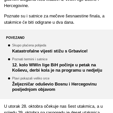
Hercegovine.
Poznate su i satnice za mečeve šesnaestine finala, a
utakmice će biti odigrane u dva dana.
POVEZANO
Skupo plaćena pobjeda
Katastrofalne vijesti stižu s Grbavice!
Poznati termini i satnice
12. kolo WWin lige BiH počinje u petak na
Koševu, derbi kola je na programu u nedjelju
Plavi pokazali veliko srce
Željezničar oduševio Bosnu i Hercegovinu
posljednjom objavom
U utorak 28. oktobra očekuje nas šest utakmica, a u
srijedu 29. oktobra na rasporedu je deset utakmica.