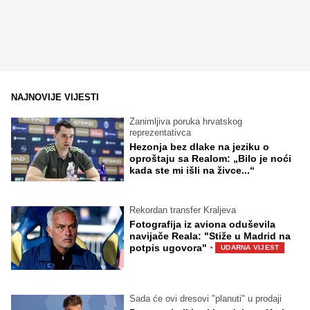
NAJNOVIJE VIJESTI
Zanimljiva poruka hrvatskog
reprezentativca
Hezonja bez dlake na jeziku o
oproštaju sa Realom: „Bilo je noći
kada ste mi išli na živce...“
Rekordan transfer Kraljeva
Fotografija iz aviona oduševila
navijače Reala: "Stiže u Madrid na
·
potpis ugovora"
UDARNA VIJEST
Sada će ovi dresovi "planuti" u prodaji