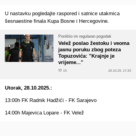
U nastavku pogledajte raspored i satnice utakmica
šesnaestine finala Kupa Bosne i Hercegovine.
Poništio im regularan pogodak
Velež poslao žestoku i veoma
jasnu poruku zbog poteza
Topuzovića: "Krajnje je
vrijeme..."
15
20.10.25. 17:25
Utorak, 28.10.2025.:
13:00h FK Radnik Hadžići - FK Sarajevo
14:00h Majevica Lopare - FK Velež