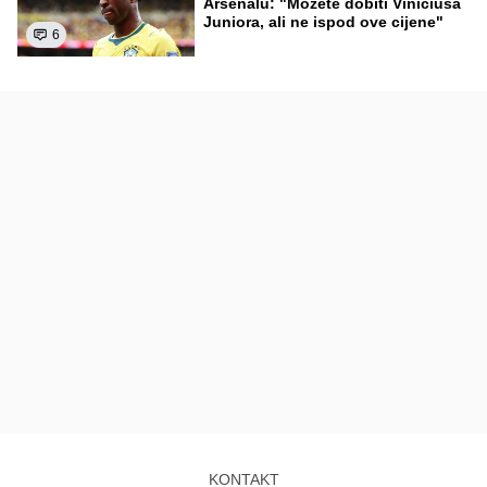
Arsenalu: "Možete dobiti Viniciusa
Juniora, ali ne ispod ove cijene"
6
KONTAKT