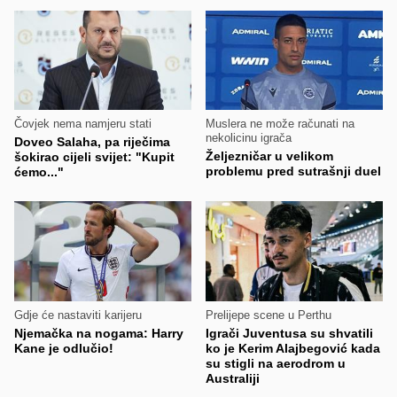
Čovjek nema namjeru stati
Muslera ne može računati na
nekolicinu igrača
Doveo Salaha, pa riječima
Željezničar u velikom
šokirao cijeli svijet: "Kupit
problemu pred sutrašnji duel
ćemo..."
Gdje će nastaviti karijeru
Prelijepe scene u Perthu
Njemačka na nogama: Harry
Igrači Juventusa su shvatili
Kane je odlučio!
ko je Kerim Alajbegović kada
su stigli na aerodrom u
Australiji