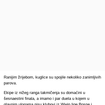
Ranijim žrijebom, kuglice su spojile nekoliko zanimljivih
parova.
Ekipe iz nižeg ranga takmičenja su domaćini u
šesnaestini finala, a imamo i par duela u kojem u
glavnim ulogama nisu klubovi iz Wwin lige Bosne i